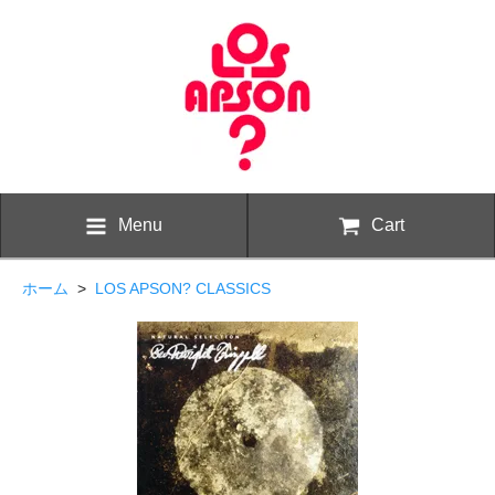
Menu
Cart
ホーム
>
LOS APSON? CLASSICS