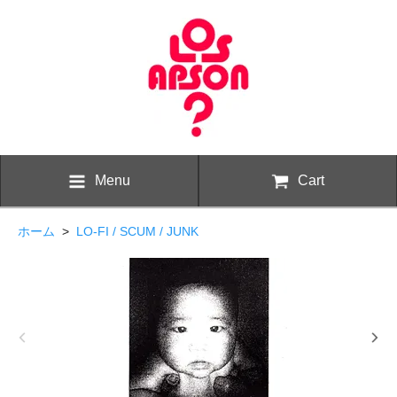
Menu
Cart
ホーム
>
LO-FI / SCUM / JUNK