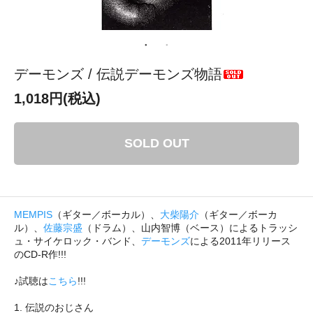
デーモンズ / 伝説デーモンズ物語
1,018円(税込)
SOLD OUT
MEMPIS
（ギター／ボーカル）、
大柴陽介
（ギター／ボーカ
ル）、
佐藤宗盛
（ドラム）、山内智博（ベース）によるトラッシ
ュ・サイケロック・バンド、
デーモンズ
による2011年リリース
のCD-R作!!!
♪試聴は
こちら
!!!
1. 伝説のおじさん