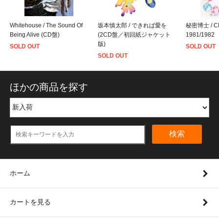
Whitehouse / The Sound Of
坂本慎太郎 / できれば愛を
秘密博士 / 
Being Alive (CD盤)
(2CD盤／初回紙ジャケット
1981/1982
版)
SOLD OUT
SOLD OUT
SOLD OUT
ほかの商品を探す
検索
ホーム
カートを見る