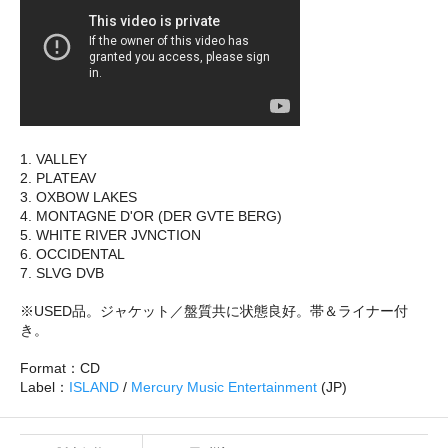
1. VALLEY
2. PLATEAV
3. OXBOW LAKES
4. MONTAGNE D'OR (DER GVTE BERG)
5. WHITE RIVER JVNCTION
6. OCCIDENTAL
7. SLVG DVB
※USED品。ジャケット／盤質共に状態良好。帯＆ライナー付
き。
Format：CD
Label：
ISLAND
/
Mercury Music Entertainment
(JP)