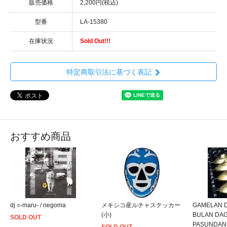
販売価格
2,200円(税込)
型番
LA-15380
在庫状況
Sold Out!!!
特定商取引法に基づく表記
おすすめ商品
dj ○-maru- / negoma
メキシコ産ルチャステッカー
GAMELAN 
(小)
BULAN DA
SOLD OUT
PASUNDAN 