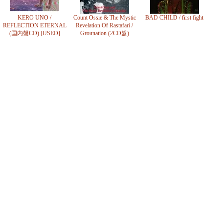
KERO UNO /
Count Ossie & The Mystic
BAD CHILD / first fight
REFLECTION ETERNAL
Revelation Of Rastafari /
(国内盤CD) [USED]
Grounation (2CD盤)