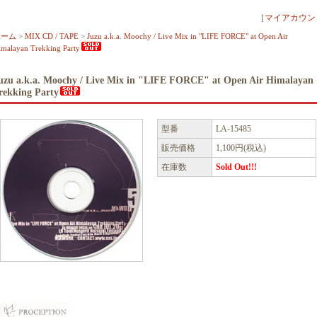
［
マイアカウン
ホーム
>
MIX CD / TAPE
>
Juzu a.k.a. Moochy / Live Mix in "LIFE FORCE" at Open Air
imalayan Trekking Party
uzu a.k.a. Moochy / Live Mix in "LIFE FORCE" at Open Air Himalayan
rekking Party
型番
LA-15485
販売価格
1,100円(税込)
在庫数
Sold Out!!!