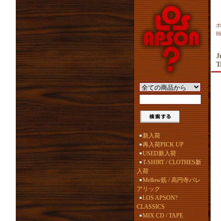
H
J
T
新入荷
再入荷PICK UP
USED新入荷
T-SHIRT / CLOTHES新
入荷
Mellow筋 / 高円寺バレ
アリック
LOS APSON?
CLASSICS
MIX CD / TAPE