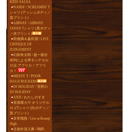
KIDS SALSA
NABSF / SCREAMIN' T
シャツ (アッシュボディ／
黒プリント)
AIRWAY / AIRWAY
JAPAN Tシャツ (黒ボディ
／赤プリント)
田畑満＆森田潤 / LIVE
CRITIQUE OF
JUDGEMENT
幻衛奇太郎 / 超一様分
布列による準モンテカル
ロ法 アフリカ！アフリ
カ！
MESSY T / POOR
HAUZ ROCKERS
DJ HOLIDAY / 荒野の
DJ HOLIDAY
ANJI / わたしのすき
居酒屋カヤ オリジナル
ロゴTシャツ (白ボディ／
黒プリント)
非常階段 / Live at Koenji
High
注射針混入豚 / 嗚呼、