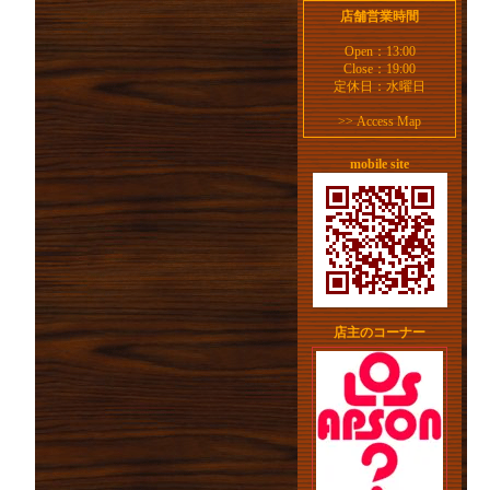
店舗営業時間
Open：13:00
Close：19:00
定休日：水曜日
>>
Access Map
mobile site
店主のコーナー