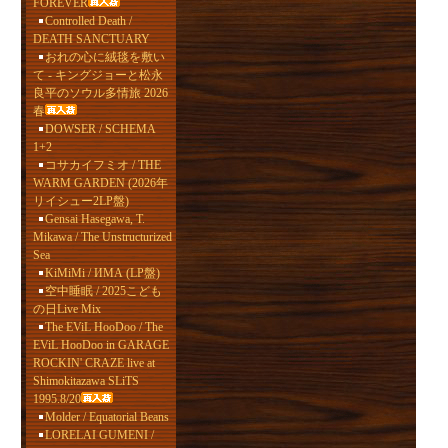
FOREVER
Controlled Death /
DEATH SANCTUARY
おれの心に絨毯を敷い
て - キングジョーと松永
良平のソウル多情旅 2026
春
DOWSER / SCHEMA
1+2
コサカイフミオ / THE
WARM GARDEN (2026年
リイシュー2LP盤)
Gensai Hasegawa, T.
Mikawa / The Unstructurized
Sea
KiMiMi / ИМА (LP盤)
空中睡眠 / 2025こども
の日Live Mix
The EViL HooDoo / The
EViL HooDoo in GARAGE
ROCKIN' CRAZE live at
Shimokitazawa SLiTS
1995.8/20
Molder / Equatorial Beans
LORELAI GUMENI /