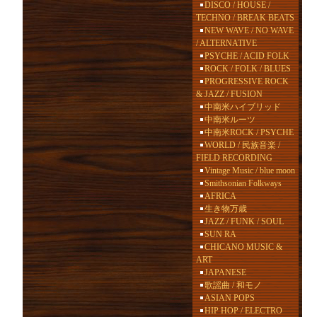
DISCO / HOUSE /
TECHNO / BREAK BEATS
NEW WAVE / NO WAVE
/ ALTERNATIVE
PSYCHE / ACID FOLK
ROCK / FOLK / BLUES
PROGRESSIVE ROCK
& JAZZ / FUSION
中南米ハイブリッド
中南米ルーツ
中南米ROCK / PSYCHE
WORLD / 民族音楽 /
FIELD RECORDING
Vintage Music / blue moon
Smithsonian Folkways
AFRICA
生き物万歳
JAZZ / FUNK / SOUL
SUN RA
CHICANO MUSIC &
ART
JAPANESE
歌謡曲 / 和モノ
ASIAN POPS
HIP HOP / ELECTRO