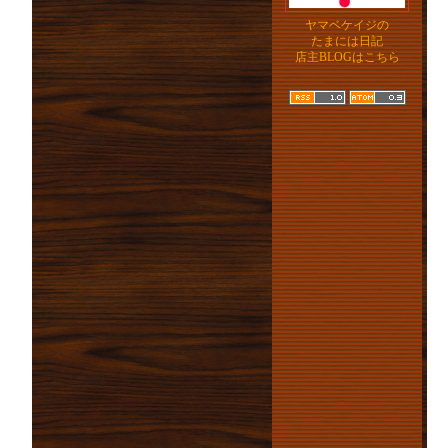
ヤマベケイジの
たまには日記
店主BLOGはこちら