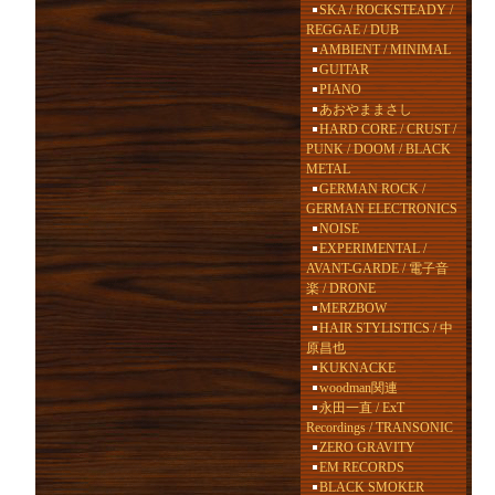
SKA / ROCKSTEADY /
REGGAE / DUB
AMBIENT / MINIMAL
GUITAR
PIANO
あおやままさし
HARD CORE / CRUST /
PUNK / DOOM / BLACK
METAL
GERMAN ROCK /
GERMAN ELECTRONICS
NOISE
EXPERIMENTAL /
AVANT-GARDE / 電子音
楽 / DRONE
MERZBOW
HAIR STYLISTICS / 中
原昌也
KUKNACKE
woodman関連
永田一直 / ExT
Recordings / TRANSONIC
ZERO GRAVITY
EM RECORDS
BLACK SMOKER