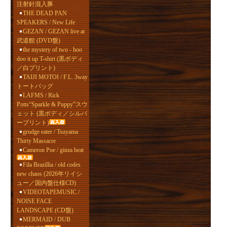
注射針混入豚
THE DEAD PAN
SPEAKERS / New Life
GEZAN / GEZAN live at
武道館 (DVD盤)
the mystery of two - hoo
doo it up T-shirt (黒ボディ
／白プリント)
TAIJI MOTOI / F.L. 3way
トートバッグ
LAFMS / Rick
Potts“Sparkle & Puppy”スウ
ェット (黒ボディ／シルバ
ープリント)
grudge eater / Tsuyama
Thirty Massacre
Cameron Poe / ginza heat
Fila Brazillia / old codes
new chaos (2026年リイシ
ュー／国内盤仕様CD)
VIDEOTAPEMUSIC /
NOISE FACE
LANDSCAPE (CD盤)
MERMAID / DUB