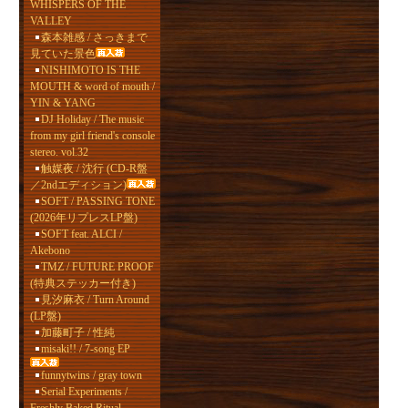
WHISPERS OF THE
VALLEY
森本雑感 / さっきまで
見ていた景色
NISHIMOTO IS THE
MOUTH & word of mouth /
YIN & YANG
DJ Holiday / The music
from my girl friend's console
stereo. vol.32
触媒夜 / 沈行 (CD-R盤
／2ndエディション)
SOFT / PASSING TONE
(2026年リプレスLP盤)
SOFT feat. ALCI /
Akebono
TMZ / FUTURE PROOF
(特典ステッカー付き)
見汐麻衣 / Turn Around
(LP盤)
加藤町子 / 性純
misaki!! / 7-song EP
funnytwins / gray town
Serial Experiments /