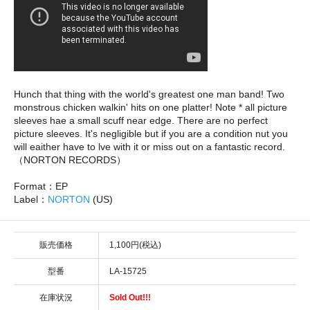
Hunch that thing with the world's greatest one man band! Two
monstrous chicken walkin' hits on one platter! Note * all picture
sleeves hae a small scuff near edge. There are no perfect
picture sleeves. It's negligible but if you are a condition nut you
will eaither have to lve with it or miss out on a fantastic record.
（NORTON RECORDS）
Format：EP
Label：
NORTON
(US)
販売価格
1,100円(税込)
型番
LA-15725
在庫状況
Sold Out!!!