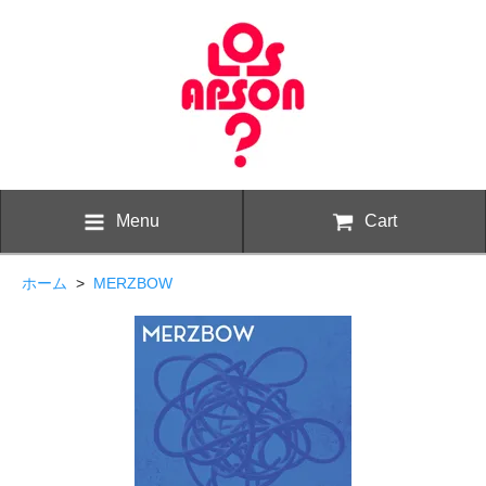
Menu
Cart
ホーム
>
MERZBOW