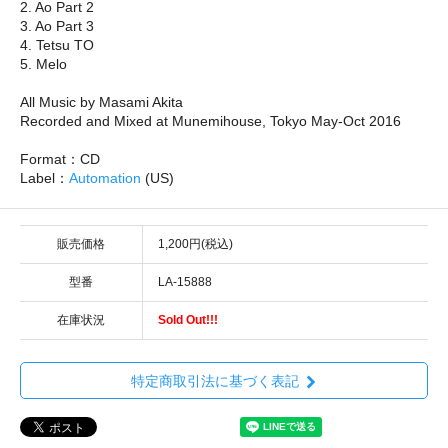
2. Ao Part 2
3. Ao Part 3
4. Tetsu TO
5. Melo
All Music by Masami Akita
Recorded and Mixed at Munemihouse, Tokyo May-Oct 2016
Format：CD
Label：
Automation
(US)
販売価格
1,200円(税込)
型番
LA-15888
在庫状況
Sold Out!!!
特定商取引法に基づく表記