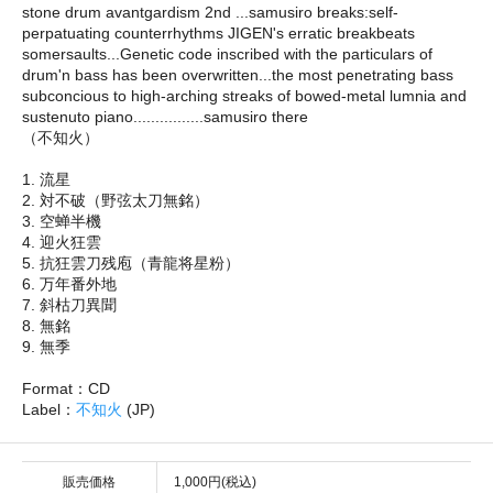
stone drum avantgardism 2nd ...samusiro breaks:self-
perpatuating counterrhythms JIGEN's erratic breakbeats
somersaults...Genetic code inscribed with the particulars of
drum'n bass has been overwritten...the most penetrating bass
subconcious to high-arching streaks of bowed-metal lumnia and
sustenuto piano................samusiro there
（不知火）
1. 流星
2. 対不破（野弦太刀無銘）
3. 空蝉半機
4. 迎火狂雲
5. 抗狂雲刀残庖（青龍将星粉）
6. 万年番外地
7. 斜枯刀異聞
8. 無銘
9. 無季
Format：CD
Label：
不知火
(JP)
販売価格
1,000円(税込)