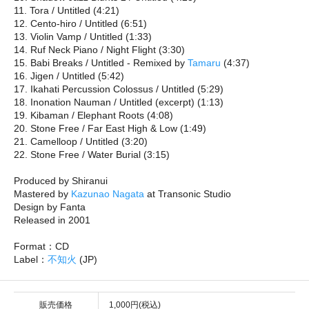
11. Tora / Untitled (4:21)
12. Cento-hiro / Untitled (6:51)
13. Violin Vamp / Untitled (1:33)
14. Ruf Neck Piano / Night Flight (3:30)
15. Babi Breaks / Untitled - Remixed by
Tamaru
(4:37)
16. Jigen / Untitled (5:42)
17. Ikahati Percussion Colossus / Untitled (5:29)
18. Inonation Nauman / Untitled (excerpt) (1:13)
19. Kibaman / Elephant Roots (4:08)
20. Stone Free / Far East High & Low (1:49)
21. Camelloop / Untitled (3:20)
22. Stone Free / Water Burial (3:15)
Produced by Shiranui
Mastered by
Kazunao Nagata
at Transonic Studio
Design by Fanta
Released in 2001
Format：CD
Label：
不知火
(JP)
販売価格
1,000円(税込)