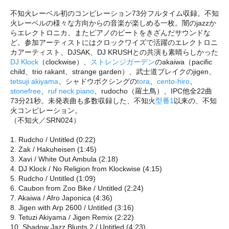
不知火レーベル初のコンピレーション73分フルタイム収録。不知
火レーベルの様々な方向からの音楽が楽しめる一枚。闇のjazzか
らエレクトロニカ、またピアノのビートをきざんだサウンドな
ど。参加アーティストにはクロックワイズで活躍のエレクトロニ
カアーティスト、DJSAK、DJ KRUSHとの共演も素晴らしかった
DJ Klock
（clockwise）、
ストレンジガーデン
のakaiwa（pacific
child、trio rakant、strange garden）、武士道ブレイクのjigen、
tetsuji akiyama
、シャドウボクシングの
tora
、
cento-hiro
、
stonefree
、
ruf neck piano
、rudocho（羅土鳥）、IPC他全22曲
73分21秒。未発表曲も多数収録した、不知火
型番1
以来の、不知
火コンピレーション。
（不知火／SRN024）
1. Rudcho / Untitled (0:22)
2. Zak / Hakuheisen (1:45)
3. Xavi / White Out Ambula (2:18)
4. DJ Klock / No Religion from Klockwise (4:15)
5. Rudcho / Untitled (1:09)
6. Caubon from Zoo Bike / Untitled (2:24)
7. Akaiwa / Afro Japonica (4:36)
8. Jigen with Arp 2600 / Untitled (3:16)
9. Tetuzi Akiyama / Jigen Remix (2:22)
10. Shadow Jazz Blunts 2 / Untitled (4:23)