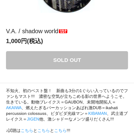
V.A. / shadow world
1,000円(税込)
SOLD OUT
不知火、初のベスト盤！ 新曲も3分の1ぐらい入っているのでフ
ァンもマスト!!! 濃密な空気が立ちこめる影の世界へようこそ。
生きている。動物ブレイクス＝GAUBON、未開地開拓人＝
AKAIWA
、燃えたぎるパーカッションあばれ激DUB＝ikahati
percussion colossuss、ビダビダ光線マン＝
KIBAMAN
、武士道ブ
レイクス＝
JIGEN
他、激シャドーなメンツ盛りだくさん!!!
♪試聴は
こちら
と
こちら
と
こちら
!!!