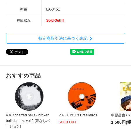
型番
LA-0451
在庫状況
Sold Out!!!
特定商取引法に基づく表記
おすすめ商品
V.A. / charred bells - broken
V.A. / Circuits Brasileiros
中原昌也 / RA
bells breaks vol.2 (帯なしバ
1,500円(
SOLD OUT
ージョン)