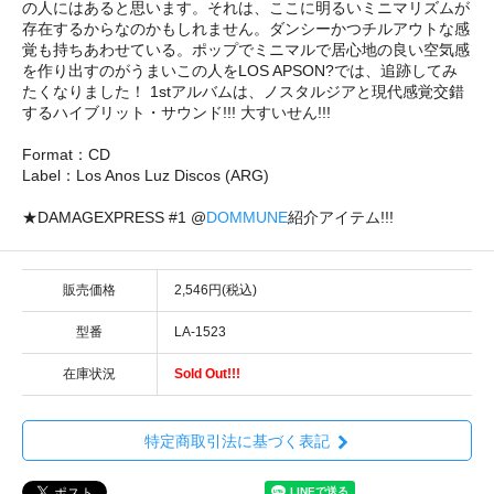
の人にはあると思います。それは、ここに明るいミニマリズムが
存在するからなのかもしれません。ダンシーかつチルアウトな感
覚も持ちあわせている。ポップでミニマルで居心地の良い空気感
を作り出すのがうまいこの人をLOS APSON?では、追跡してみ
たくなりました！ 1stアルバムは、ノスタルジアと現代感覚交錯
するハイブリット・サウンド!!! 大すいせん!!!
Format：CD
Label：Los Anos Luz Discos (ARG)
★DAMAGEXPRESS #1 @
DOMMUNE
紹介アイテム!!!
販売価格
2,546円(税込)
型番
LA-1523
在庫状況
Sold Out!!!
特定商取引法に基づく表記