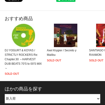
おすすめ商品
DJ YOGURT & KOYAS /
Axel Krygier / Secreto y
SANTIAGO 
STRICTLY ROCKERS Re:
Malibu
RAAMON
Chapter.30 ～HARVEST
SOLD OUT
SOLD OUT
DUB BEATS 70'S to 00'S MIX
～
SOLD OUT
ほかの商品を探す