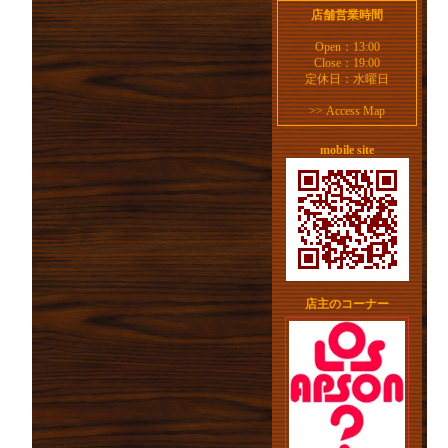
店舗営業時間
Open：13:00
Close：19:00
定休日：水曜日
>>
Access Map
mobile site
店主のコーナー