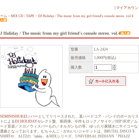
［
マイアカウン
ホーム
>
MIX CD / TAPE
>
DJ Holiday / The music from my girl friend's console stereo. vol.4
J Holiday / The music from my girl friend's console stereo. vol.4
型番
LA-2424
販売価格
1,000円(税込)
購入数
SEMINISHUKEI
ンバーとしてリリースされた、某ハードコア・バンドのボーカリス
トによる
DJ HOLIDAY
セレクト盤、第四弾。今作もロック／サイケ／HIP HOP／ム
ード音楽／スカ／ウィスパーもの／オルガンもの等、ゆったり家聴きにサイコーな
選曲となっております。むちゃんこ・かわいいジャケットは、BRUTAL DISCO T-
SHIRTや、ALTZの「lalala」＆MIXシリーズ、UNIVERSAL INDIANN「PHAZZ