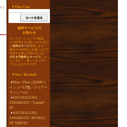
▼
View Cart
ト
］
送料サービスの
お知らせ
オンラインショップで税込
13,200円以上お買い上げの方に
は
送料をサービス
致します！
税込16,500円以上お買い上げで
代金引き換え決済の方には、
代引き手数料もサービス
しち
ゃいます！ 奮ってオーダー
下さいませ!!!!!!!!!!!!!!!
▼
New / Re-stock
Phew / Phew (2026年リ
イシューLP盤／クリアー
ヴィニール)
SOGURAGURA,
AIWABEATZ / "Untitled"
EP
SOGURAGURA,
AIWABEATZ / BUNDLE
OF NERVES