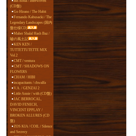
aus isoda / Interwoven
(CD盤)
Go Hirano / The Habit
Fernando Kabusacki / The
Legendary Landscapes (国内
盤仕様CD)
Maher Shalal Hash Baz /
嘘の風土記
KEN KEN /
TUTTETTUTETTE MIX
Vol.2
CMT / ventura
CMT / SHADOWS ON
FLOWERS
CHAM / HIBI
incapacitants / chwalfa
V.A. / GENZAI 2
Little Annie / with (CD盤)
JAC BERROCAL,
DAVID FENECH,
VINCENT EPPLAY /
BROKEN ALLURES (CD
盤)
ZOS KIA / COIL / Silence
and Secrecy