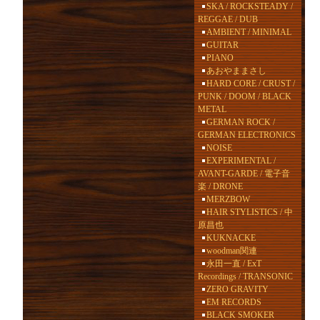
SKA / ROCKSTEADY /
REGGAE / DUB
AMBIENT / MINIMAL
GUITAR
PIANO
あおやままさし
HARD CORE / CRUST /
PUNK / DOOM / BLACK
METAL
GERMAN ROCK /
GERMAN ELECTRONICS
NOISE
EXPERIMENTAL /
AVANT-GARDE / 電子音
楽 / DRONE
MERZBOW
HAIR STYLISTICS / 中
原昌也
KUKNACKE
woodman関連
永田一直 / ExT
Recordings / TRANSONIC
ZERO GRAVITY
EM RECORDS
BLACK SMOKER