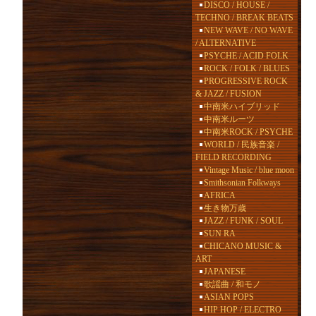
DISCO / HOUSE /
TECHNO / BREAK BEATS
NEW WAVE / NO WAVE
/ ALTERNATIVE
PSYCHE / ACID FOLK
ROCK / FOLK / BLUES
PROGRESSIVE ROCK
& JAZZ / FUSION
中南米ハイブリッド
中南米ルーツ
中南米ROCK / PSYCHE
WORLD / 民族音楽 /
FIELD RECORDING
Vintage Music / blue moon
Smithsonian Folkways
AFRICA
生き物万歳
JAZZ / FUNK / SOUL
SUN RA
CHICANO MUSIC &
ART
JAPANESE
歌謡曲 / 和モノ
ASIAN POPS
HIP HOP / ELECTRO