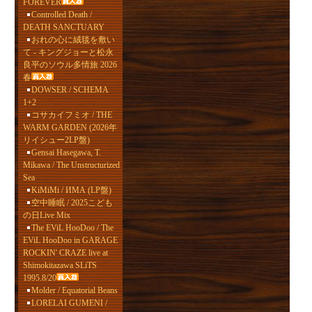
FOREVER
Controlled Death /
DEATH SANCTUARY
おれの心に絨毯を敷い
て - キングジョーと松永
良平のソウル多情旅 2026
春
DOWSER / SCHEMA
1+2
コサカイフミオ / THE
WARM GARDEN (2026年
リイシュー2LP盤)
Gensai Hasegawa, T.
Mikawa / The Unstructurized
Sea
KiMiMi / ИМА (LP盤)
空中睡眠 / 2025こども
の日Live Mix
The EViL HooDoo / The
EViL HooDoo in GARAGE
ROCKIN' CRAZE live at
Shimokitazawa SLiTS
1995.8/20
Molder / Equatorial Beans
LORELAI GUMENI /