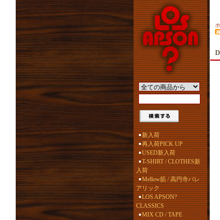
D
新入荷
再入荷PICK UP
USED新入荷
T-SHIRT / CLOTHES新
入荷
Mellow筋 / 高円寺バレ
アリック
LOS APSON?
CLASSICS
MIX CD / TAPE