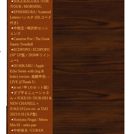
SOGURAGURA / FOR
/YOUR / MORNING
EPHEMEGRA / Scattered
Lettersハンカチ (DLコード
付き)
中根圭 / 鳴沢村セッシ
ョンズ
Cameron Poe / The Great
Sanrio Trendkill
ECDPOPO / ECDPOPO
(10" LP盤／2026年リイシ
ュー)
DJ HIKARU / Apple
Echo Series with (ing &
holic) version -覚醒申告- -
LIVE @Thank U-
ju sei / 申 (カセット版)
ダブ平＆ニューシャネ
ル＋JUKE/19 / DUB-HEI &
NEW CHANELL＋
JUKE/19 Live rec. at TAD
2023.9.18 (3LP盤)
Noriyasu Nogai / Meow
Mix 01 - neko pan
中村保夫 / CUBAN