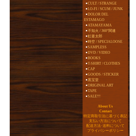
CULT / STRANGE
LO-FI / SCUM / JUNK
DOLOR DEL
ESTAMAGO
ATAMAYAMA
不知火 / 360°関連
虹釜太郎
時空 / SPECIALOOSE
SAMPLESS
DVD / VIDEO
BOOKS
T-SHIRT / CLOTHES
CAP
GOODS / STICKER
黒宝堂
ORIGINAL ART
TAPE
SALE!!!
About Us
Contact
特定商取引法に基づく表記
支払い方法について
配送方法･送料について
プライバシーポリシー