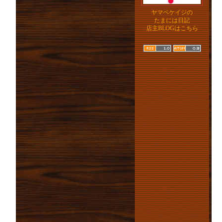
ヤマベケイジの
たまには日記
店主BLOGはこちら