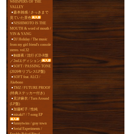
WHISPERS OF THE
VALLEY
森本雑感 / さっきまで
見ていた景色
NISHIMOTO IS THE
MOUTH & word of mouth /
YIN & YANG
DJ Holiday / The music
from my girl friend's console
stereo. vol.32
触媒夜 / 沈行 (CD-R盤
／2ndエディション)
SOFT / PASSING TONE
(2026年リプレスLP盤)
SOFT feat. ALCI /
Akebono
TMZ / FUTURE PROOF
(特典ステッカー付き)
見汐麻衣 / Turn Around
(LP盤)
加藤町子 / 性純
misaki!! / 7-song EP
funnytwins / gray town
Serial Experiments /