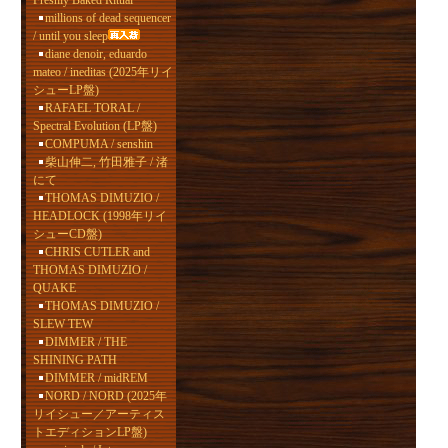
Freshly Baked Ritual
millions of dead sequencer
/ until you sleep
diane denoir, eduardo
mateo / ineditas (2025年リイ
シューLP盤)
RAFAEL TORAL /
Spectral Evolution (LP盤)
COMPUMA / senshin
柴山伸二, 竹田雅子 / 渚
にて
THOMAS DIMUZIO /
HEADLOCK (1998年リイ
シューCD盤)
CHRIS CUTLER and
THOMAS DIMUZIO /
QUAKE
THOMAS DIMUZIO /
SLEW TEW
DIMMER / THE
SHINING PATH
DIMMER / midREM
NORD / NORD (2025年
リイシュー／アーティス
トエディションLP盤)