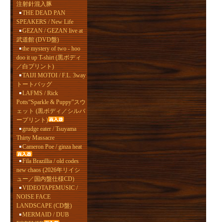
注射針混入豚
THE DEAD PAN
SPEAKERS / New Life
GEZAN / GEZAN live at
武道館 (DVD盤)
the mystery of two - hoo
doo it up T-shirt (黒ボディ
／白プリント)
TAIJI MOTOI / F.L. 3way
トートバッグ
LAFMS / Rick
Potts“Sparkle & Puppy”スウ
ェット (黒ボディ／シルバ
ープリント)
grudge eater / Tsuyama
Thirty Massacre
Cameron Poe / ginza heat
Fila Brazillia / old codes
new chaos (2026年リイシ
ュー／国内盤仕様CD)
VIDEOTAPEMUSIC /
NOISE FACE
LANDSCAPE (CD盤)
MERMAID / DUB