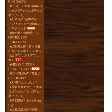
KIDS SALSA
NABSF / SCREAMIN' T
シャツ (アッシュボディ／
黒プリント)
AIRWAY / AIRWAY
JAPAN Tシャツ (黒ボディ
／赤プリント)
田畑満＆森田潤 / LIVE
CRITIQUE OF
JUDGEMENT
幻衛奇太郎 / 超一様分
布列による準モンテカル
ロ法 アフリカ！アフリ
カ！
MESSY T / POOR
HAUZ ROCKERS
DJ HOLIDAY / 荒野の
DJ HOLIDAY
ANJI / わたしのすき
居酒屋カヤ オリジナル
ロゴTシャツ (白ボディ／
黒プリント)
非常階段 / Live at Koenji
High
注射針混入豚 / 嗚呼、