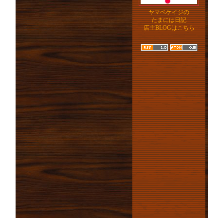
ヤマベケイジの
たまには日記
店主BLOGはこちら