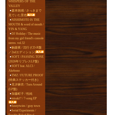
WHISPERS OF THE
VALLEY
森本雑感 / さっきまで
見ていた景色
NISHIMOTO IS THE
MOUTH & word of mouth /
YIN & YANG
DJ Holiday / The music
from my girl friend's console
stereo. vol.32
触媒夜 / 沈行 (CD-R盤
／2ndエディション)
SOFT / PASSING TONE
(2026年リプレスLP盤)
SOFT feat. ALCI /
Akebono
TMZ / FUTURE PROOF
(特典ステッカー付き)
見汐麻衣 / Turn Around
(LP盤)
加藤町子 / 性純
misaki!! / 7-song EP
funnytwins / gray town
Serial Experiments /