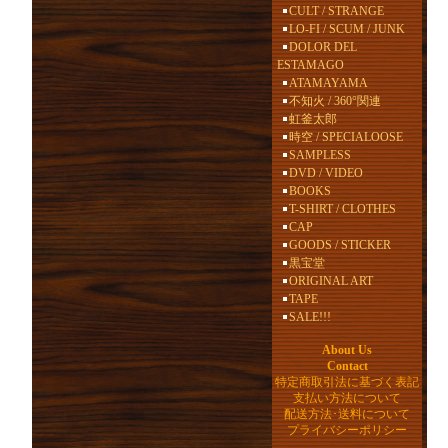
CULT / STRANGE
LO-FI / SCUM / JUNK
DOLOR DEL
ESTAMAGO
ATAMAYAMA
不知火 / 360°関連
虹釜太郎
時空 / SPECIALOOSE
SAMPLESS
DVD / VIDEO
BOOKS
T-SHIRT / CLOTHES
CAP
GOODS / STICKER
黒宝堂
ORIGINAL ART
TAPE
SALE!!!
About Us
Contact
特定商取引法に基づく表記
支払い方法について
配送方法･送料について
プライバシーポリシー