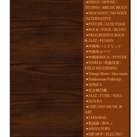
DISCO / HOUSE /
TECHNO / BREAK BEATS
NEW WAVE / NO WAVE
/ ALTERNATIVE
PSYCHE / ACID FOLK
ROCK / FOLK / BLUES
PROGRESSIVE ROCK
& JAZZ / FUSION
中南米ハイブリッド
中南米ルーツ
中南米ROCK / PSYCHE
WORLD / 民族音楽 /
FIELD RECORDING
Vintage Music / blue moon
Smithsonian Folkways
AFRICA
生き物万歳
JAZZ / FUNK / SOUL
SUN RA
CHICANO MUSIC &
ART
JAPANESE
歌謡曲 / 和モノ
ASIAN POPS
HIP HOP / ELECTRO