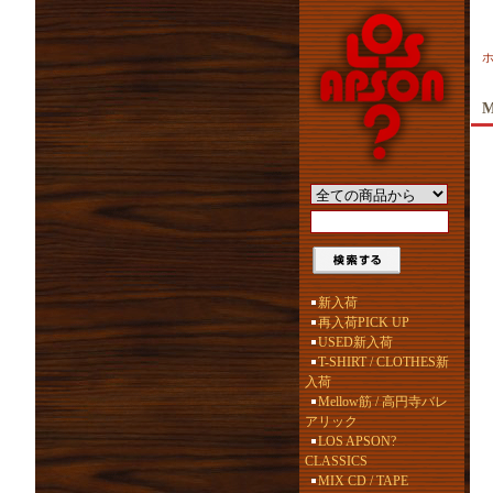
新入荷
再入荷PICK UP
USED新入荷
T-SHIRT / CLOTHES新
入荷
Mellow筋 / 高円寺バレ
アリック
LOS APSON?
CLASSICS
MIX CD / TAPE