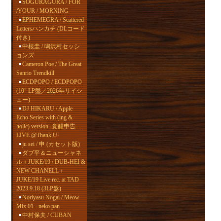
SOGURAGURA / FOR
/YOUR / MORNING
EPHEMEGRA / Scattered
Lettersハンカチ (DLコード
付き)
中根圭 / 鳴沢村セッシ
ョンズ
Cameron Poe / The Great
Sanrio Trendkill
ECDPOPO / ECDPOPO
(10" LP盤／2026年リイシ
ュー)
DJ HIKARU / Apple
Echo Series with (ing &
holic) version -覚醒申告- -
LIVE @Thank U-
ju sei / 申 (カセット版)
ダブ平＆ニューシャネ
ル＋JUKE/19 / DUB-HEI &
NEW CHANELL＋
JUKE/19 Live rec. at TAD
2023.9.18 (3LP盤)
Noriyasu Nogai / Meow
Mix 01 - neko pan
中村保夫 / CUBAN