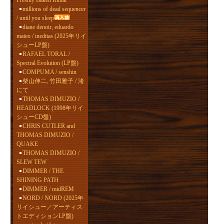
Freshly Baked Ritual
millions of dead sequencer
/ until you sleep
diane denoir, eduardo
mateo / ineditas (2025年リイ
シューLP盤)
RAFAEL TORAL /
Spectral Evolution (LP盤)
COMPUMA / senshin
柴山伸二, 竹田雅子 / 渚
にて
THOMAS DIMUZIO /
HEADLOCK (1998年リイ
シューCD盤)
CHRIS CUTLER and
THOMAS DIMUZIO /
QUAKE
THOMAS DIMUZIO /
SLEW TEW
DIMMER / THE
SHINING PATH
DIMMER / midREM
NORD / NORD (2025年
リイシュー／アーティス
トエディションLP盤)