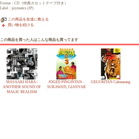
Format：CD（特典カセットテープ付き）
Label：psymatics (JP)
この商品を友達に教える
買い物を続ける
この商品を買った人はこんな商品も買ってます
MASAAKI HARA /
JOGED PINGINTAN -
GEGURITAN Calonarang
ANOTHER SOUND OF
SUKAWATI, GIANYAR
MAGIC REALISM