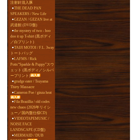
注射針混入豚
THE DEAD PAN
SPEAKERS / New Life
GEZAN / GEZAN live at
武道館 (DVD盤)
the mystery of two - hoo
doo it up T-shirt (黒ボディ
／白プリント)
TAIJI MOTOI / F.L. 3way
トートバッグ
LAFMS / Rick
Potts“Sparkle & Puppy”スウ
ェット (黒ボディ／シルバ
ープリント)
grudge eater / Tsuyama
Thirty Massacre
Cameron Poe / ginza heat
Fila Brazillia / old codes
new chaos (2026年リイシ
ュー／国内盤仕様CD)
VIDEOTAPEMUSIC /
NOISE FACE
LANDSCAPE (CD盤)
MERMAID / DUB