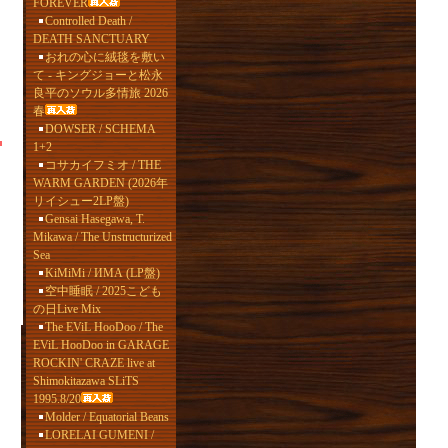
FOREVER
Controlled Death /
DEATH SANCTUARY
おれの心に絨毯を敷い
て - キングジョーと松永
良平のソウル多情旅 2026
春
DOWSER / SCHEMA
1+2
コサカイフミオ / THE
WARM GARDEN (2026年
リイシュー2LP盤)
Gensai Hasegawa, T.
Mikawa / The Unstructurized
Sea
KiMiMi / ИМА (LP盤)
空中睡眠 / 2025こども
の日Live Mix
The EViL HooDoo / The
EViL HooDoo in GARAGE
ROCKIN' CRAZE live at
Shimokitazawa SLiTS
1995.8/20
Molder / Equatorial Beans
LORELAI GUMENI /