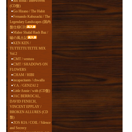
aus isoda / Interwoven
(CD盤)
Go Hirano / The Habit
Fernando Kabusacki / The
Legendary Landscapes (国内
盤仕様CD)
Maher Shalal Hash Baz /
嘘の風土記
KEN KEN /
TUTTETTUTETTE MIX
Vol.2
CMT / ventura
CMT / SHADOWS ON
FLOWERS
CHAM / HIBI
incapacitants / chwalfa
V.A. / GENZAI 2
Little Annie / with (CD盤)
JAC BERROCAL,
DAVID FENECH,
VINCENT EPPLAY /
BROKEN ALLURES (CD
盤)
ZOS KIA / COIL / Silence
and Secrecy