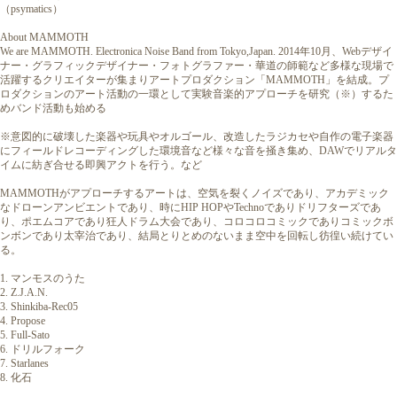
（psymatics）
About MAMMOTH
We are MAMMOTH. Electronica Noise Band from Tokyo,Japan. 2014年10月、Webデザイ
ナー・グラフィックデザイナー・フォトグラファー・華道の師範など多様な現場で
活躍するクリエイターが集まりアートプロダクション「MAMMOTH」を結成。プ
ロダクションのアート活動の一環として実験音楽的アプローチを研究（※）するた
めバンド活動も始める
※意図的に破壊した楽器や玩具やオルゴール、改造したラジカセや自作の電子楽器
にフィールドレコーディングした環境音など様々な音を掻き集め、DAWでリアルタ
イムに紡ぎ合せる即興アクトを行う。など
MAMMOTHがアプローチするアートは、空気を裂くノイズであり、アカデミック
なドローンアンビエントであり、時にHIP HOPやTechnoでありドリフターズであ
り、ポエムコアであり狂人ドラム大会であり、コロコロコミックでありコミックボ
ンボンであり太宰治であり、結局とりとめのないまま空中を回転し彷徨い続けてい
る。
1. マンモスのうた
2. Z.J.A.N.
3. Shinkiba-Rec05
4. Propose
5. Full-Sato
6. ドリルフォーク
7. Starlanes
8. 化石