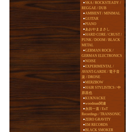
SKA / ROCKSTEADY /
REGGAE / DUB
AMBIENT / MINIMAL
GUITAR
PIANO
あおやままさし
HARD CORE / CRUST /
PUNK / DOOM / BLACK
METAL
GERMAN ROCK /
GERMAN ELECTRONICS
NOISE
EXPERIMENTAL /
AVANT-GARDE / 電子音
楽 / DRONE
MERZBOW
HAIR STYLISTICS / 中
原昌也
KUKNACKE
woodman関連
永田一直 / ExT
Recordings / TRANSONIC
ZERO GRAVITY
EM RECORDS
BLACK SMOKER