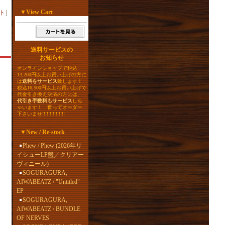
▼
View Cart
ト
］
送料サービスの
お知らせ
オンラインショップで税込
13,200円以上お買い上げの方に
は
送料をサービス
致します！
税込16,500円以上お買い上げで
代金引き換え決済の方には、
代引き手数料もサービス
しち
ゃいます！ 奮ってオーダー
下さいませ!!!!!!!!!!!!!!!
▼
New / Re-stock
Phew / Phew (2026年リ
イシューLP盤／クリアー
ヴィニール)
SOGURAGURA,
AIWABEATZ / "Untitled"
EP
SOGURAGURA,
AIWABEATZ / BUNDLE
OF NERVES