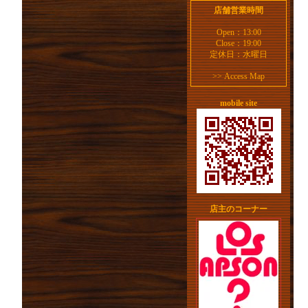
店舗営業時間
Open：13:00
Close：19:00
定休日：水曜日
>>
Access Map
mobile site
店主のコーナー