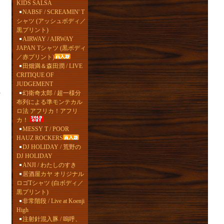
KIDS SALSA
NABSF / SCREAMIN' T
シャツ (アッシュボディ／
黒プリント)
AIRWAY / AIRWAY
JAPAN Tシャツ (黒ボディ
／赤プリント)
田畑満＆森田潤 / LIVE
CRITIQUE OF
JUDGEMENT
を
幻衛奇太郎 / 超一様分
布列による準モンテカル
ロ法 アフリカ！アフリ
カ！
MESSY T / POOR
HAUZ ROCKERS
DJ HOLIDAY / 荒野の
DJ HOLIDAY
ANJI / わたしのすき
居酒屋カヤ オリジナル
ロゴTシャツ (白ボディ／
黒プリント)
非常階段 / Live at Koenji
High
注射針混入豚 / 嗚呼、