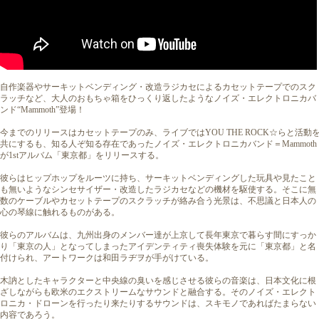
自作楽器やサーキットベンディング・改造ラジカセによるカセットテープでのスク
ラッチなど、大人のおもちゃ箱をひっくり返したようなノイズ・エレクトロニカバ
ンド“Mammoth”登場！
今までのリリースはカセットテープのみ、ライブではYOU THE ROCK☆らと活動
共にするも、知る人ぞ知る存在であったノイズ・エレクトロニカバンド＝Mammoth
が1stアルバム「東京都」をリリースする。
彼らはヒップホップをルーツに持ち、サーキットベンディングした玩具や見たこと
も無いようなシンセサイザー・改造したラジカセなどの機材を駆使する。そこに無
数のケーブルやカセットテープのスクラッチが絡み合う光景は、不思議と日本人の
心の琴線に触れるものがある。
彼らのアルバムは、九州出身のメンバー達が上京して長年東京で暮らす間にすっか
り「東京の人」となってしまったアイデンティティ喪失体験を元に「東京都」と名
付けられ、アートワークは和田ラヂヲが手がけている。
木訥としたキャラクターと中央線の臭いを感じさせる彼らの音楽は、日本文化に根
ざしながらも欧米のエクストリームなサウンドと融合する。そのノイズ・エレクト
ロニカ・ドローンを行ったり来たりするサウンドは、スキモノであればたまらない
内容であろう。