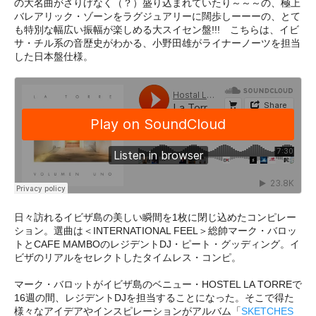
の大名曲がさりげなく（？）盛り込まれていたり～～～の、極上
バレアリック・ゾーンをラグジュアリーに闊歩しーーーの、とて
も特別な幅広い振幅が楽しめる大スイセン盤!!! こちらは、イビ
サ・チル系の音歴史がわかる、小野田雄がライナーノーツを担当
した日本盤仕様。
日々訪れるイビザ島の美しい瞬間を1枚に閉じ込めたコンピレー
ション。選曲は＜INTERNATIONAL FEEL＞総帥マーク・バロッ
トとCAFE MAMBOのレジデントDJ・ピート・グッディング。イ
ビザのリアルをセレクトしたタイムレス・コンピ。
マーク・バロットがイビザ島のベニュー・HOSTEL LA TORREで
16週の間、レジデントDJを担当することになった。そこで得た
様々なアイデアやインスピレーションがアルバム「
SKETCHES