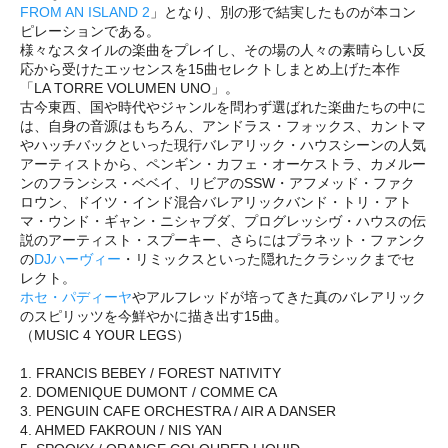
FROM AN ISLAND 2
」となり、別の形で結実したものが本コン
ピレーションである。
様々なスタイルの楽曲をプレイし、その場の人々の素晴らしい反
応から受けたエッセンスを15曲セレクトしまとめ上げた本作
「LA TORRE VOLUMEN UNO」。
古今東西、国や時代やジャンルを問わず選ばれた楽曲たちの中に
は、自身の音源はもちろん、アンドラス・フォックス、カントマ
やハッチバックといった現行バレアリック・ハウスシーンの人気
アーティストから、ペンギン・カフェ・オーケストラ、カメルー
ンのフランシス・ベベイ、リビアのSSW・アフメッド・ファク
ロウン、ドイツ・インド混合バレアリックバンド・トリ・アト
マ・ウンド・ギャン・ニシャブダ、プログレッシヴ・ハウスの伝
説のアーティスト・スプーキー、さらにはプラネット・ファンク
の
DJハーヴィー
・リミックスといった隠れたクラシックまでセ
レクト。
ホセ・パディーヤ
やアルフレッドが培ってきた真のバレアリック
のスピリッツを今鮮やかに描き出す15曲。
（MUSIC 4 YOUR LEGS）
1. FRANCIS BEBEY / FOREST NATIVITY
2. DOMENIQUE DUMONT / COMME CA
3. PENGUIN CAFE ORCHESTRA / AIR A DANSER
4. AHMED FAKROUN / NIS YAN