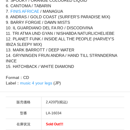
5. SPOOKY / ORANGE COLOURED LIQUID
6. CANTOMA / TABARIN
7.
FINIS AFRICAE
/ MANAGUA
8. ANDRAS / GOLD COAST (SURFER'S PARADISE MIX)
9. BARRY FORGIE / DAWN MISTS
10. IL GUARDIANO DEL FA RO / DISCODIVINA
11. TRI ATMA UND GYAN / NISHABDA NATURLICHELIEBE
12. PLANET FUNK / INSIDE ALL THE PEOPLE (HARVEY'S
IBIZA SLEEPY MIX)
13. MARK BARROTT / DEEP WATER
14. GRYNINGEN FRUN ANDRA / HAND TILL STRNNDERNA
INICE
15. HATCHBACK / WHITE DIAMOND
Format：CD
Label：
music 4 your legs
(JP)
販売価格
2,420円(税込)
型番
LA-16034
在庫状況
Sold Out!!!