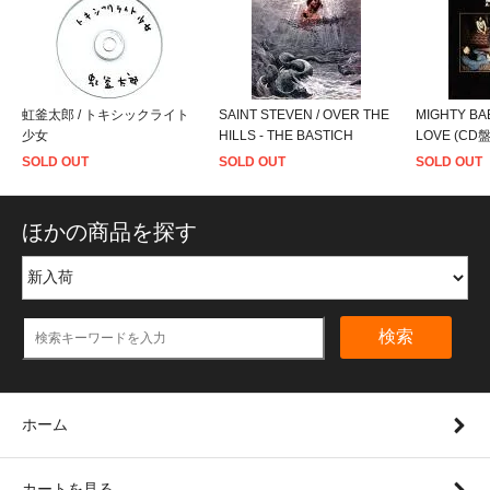
虹釜太郎 / トキシックライト
SAINT STEVEN / OVER THE
MIGHTY BAB
少女
HILLS - THE BASTICH
LOVE (CD盤
SOLD OUT
SOLD OUT
SOLD OUT
ほかの商品を探す
検索
ホーム
カートを見る