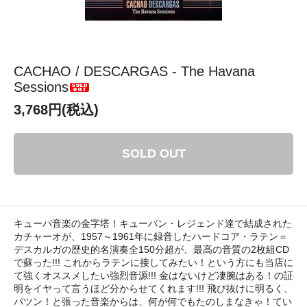
CACHAO / DESCARGAS - The Havana
Sessions
3,768円(税込)
SOLD OUT
キューバ音楽の金字塔！キューバン・レジェンド達で結成された
カチャーオが、1957～1961年に録音したハードコア・ラテン＝
デスカルガの歴史的名演奏全150分超が、最高の音質の2枚組CD
で蘇った!!! これからラテンに接してみたい！という方にも当店に
て強くオススメしたい強烈音源!!! 金はないけど凄腕はある！の証
明をイヤって言うほど分からせてくれます!!! 飛び抜けに明るく、
パツン！と張った音楽からは、何が何でもたのしまなきゃ！てい