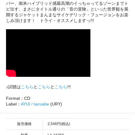
バー、南米ハイブリッド感最高潮のイっちゃってるゾーンまでト
ビ出す、まさにタイトル通りの「音の冒険」といった世界観を展
開するジャケットまんまなサイケデリック・フュージョンをお楽
しみ頂けます！ トライ・オススメしますっ!!!
♪試聴は
こちら
と
こちら
と
こちら
!!!
Format：CD
Label：
AYUI / tacuabe
(URY)
販売価格
2,546円(税込)