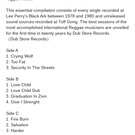
This essential compilation consists of every single recorded at
Lee Perry's Black Ark between 1978 and 1980 and unreleased
sound sources recorded at Tuff Gong. The best sessions of the
most accomplished international Reggae musicians are unveiled
for the first time in twenty years by Dub Store Records.
（Dub Store Records）
Side A
1. Crying Wolf
2. Too Fat
3. Security In The Streets
Side B
1. Love Child
2. Love Child Dub
3. Graduation In Zion
4. Give I Strenght
Side C
1. Fire Burn
2. Salvation
3. Harder