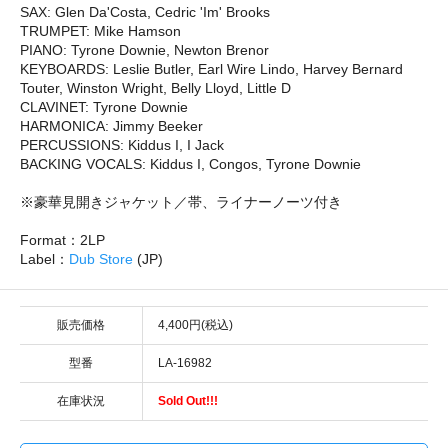
SAX: Glen Da'Costa, Cedric 'Im' Brooks
TRUMPET: Mike Hamson
PIANO: Tyrone Downie, Newton Brenor
KEYBOARDS: Leslie Butler, Earl Wire Lindo, Harvey Bernard
Touter, Winston Wright, Belly Lloyd, Little D
CLAVINET: Tyrone Downie
HARMONICA: Jimmy Beeker
PERCUSSIONS: Kiddus I, I Jack
BACKING VOCALS: Kiddus I, Congos, Tyrone Downie
※豪華見開きジャケット／帯、ライナーノーツ付き
Format：2LP
Label：
Dub Store
(JP)
販売価格
4,400円(税込)
型番
LA-16982
在庫状況
Sold Out!!!