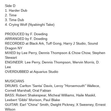
Side D
1. Harder Dub
2. Time
3. Time Dub
4. Crying Wolf (Nyabinghi Take)
PRODUCED by F. Dowding
ARRANGED by F. Dowding
RECORDED at Black Ark, Tuff Gong, Harry J Studio, Sound
Dragon NY
MIXED by Lee Perry, Dennis Thompson & Chow Chow, Stephen
Stewart
ENGINEER: Lee Perry, Dennis Thompson, Mervin Morris, D.
Lee
OVERDUBBED at Aquarius Studio
MUSICIANS
DRUMS: Carlton 'Santa' Davis, Leroy "Horsemouth" Wallece,
Cornell Marshall, Oral Fabian
BASS: Robert Shakespear, Micheal Williams, Haile Maskil,
Leebert 'Gibbi' Morison, Paul Blake
GUITAR: Earl "China" Smith, Dwight Pickney, X Sweeney, Ernest
Wilson