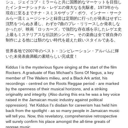
シュ、ジェイコブ・ミラーらと共に国際的なマーケットを目指し
たインターナショナル・レゲエの偉大なる先駆者。1973年から
現在に至るまでチナ・スミスやザップ・ポウ、インナー・サーク
ルら一流ミュージシャンと録音は定期的に行ったが発表はせずに
沈黙をつらぬき通し、わずか7曲のプレ・リリースしか発表しな
かったが、映画「ロッカーズ」で強烈な存在感を示したレゲエ史
上最もミステリアスな伝説的シンガー。その楽曲は全て彼自身の
制作による他には類のない時代を超えた鋭いスタイルである。
世界各地で2007年のベスト・コンピレーション・アルバムに輝
いた未発表曲満載の素晴らしい完成度！
Kiddus I is the mysterious figure singing at the start of the film
Rockers. A graduate of Ras Michael's Sons Of Negus, a key
member of The Wailers milieu, and a Black Ark artist, his
recordings - centred on the Roots Reggae period - are marked
by the openness of their musical horizons, and a striking
originality and integrity. (Also during this era he was a key voice
raised in the Jamaican music industry against political
oppression). Yet Kiddus I's disdain for careerism has held him
back from the spotlight - as so many people in Jamaican music
will tell you. Now, this revelatory, comprehensive retrospective
will surely confirm his place amongst the all-time greats of
reggae music.