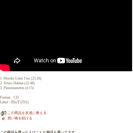
1. Morder Unter Uns (23:26)
2. Neuro Habitat (22:48)
3. Plutoniumetrio (4:15)
Format：CD
Label：
EEs'T
(ITA)
この商品を友達に教える
買い物を続ける
この商品を買った人はこんな商品も買ってます