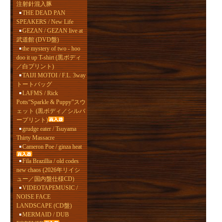
注射針混入豚
THE DEAD PAN
SPEAKERS / New Life
GEZAN / GEZAN live at
武道館 (DVD盤)
the mystery of two - hoo
doo it up T-shirt (黒ボディ
／白プリント)
TAIJI MOTOI / F.L. 3way
トートバッグ
LAFMS / Rick
Potts“Sparkle & Puppy”スウ
ェット (黒ボディ／シルバ
ープリント)
grudge eater / Tsuyama
Thirty Massacre
Cameron Poe / ginza heat
Fila Brazillia / old codes
new chaos (2026年リイシ
ュー／国内盤仕様CD)
VIDEOTAPEMUSIC /
NOISE FACE
LANDSCAPE (CD盤)
MERMAID / DUB