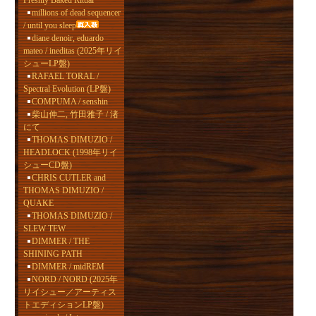
Freshly Baked Ritual
millions of dead sequencer
/ until you sleep
diane denoir, eduardo
mateo / ineditas (2025年リイ
シューLP盤)
RAFAEL TORAL /
Spectral Evolution (LP盤)
COMPUMA / senshin
柴山伸二, 竹田雅子 / 渚
にて
THOMAS DIMUZIO /
HEADLOCK (1998年リイ
シューCD盤)
CHRIS CUTLER and
THOMAS DIMUZIO /
QUAKE
THOMAS DIMUZIO /
SLEW TEW
DIMMER / THE
SHINING PATH
DIMMER / midREM
NORD / NORD (2025年
リイシュー／アーティス
トエディションLP盤)