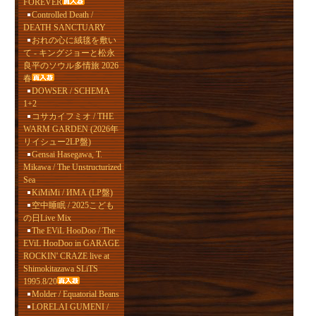
FOREVER
Controlled Death /
DEATH SANCTUARY
おれの心に絨毯を敷い
て - キングジョーと松永
良平のソウル多情旅 2026
春
DOWSER / SCHEMA
1+2
コサカイフミオ / THE
WARM GARDEN (2026年
リイシュー2LP盤)
Gensai Hasegawa, T.
Mikawa / The Unstructurized
Sea
KiMiMi / ИМА (LP盤)
空中睡眠 / 2025こども
の日Live Mix
The EViL HooDoo / The
EViL HooDoo in GARAGE
ROCKIN' CRAZE live at
Shimokitazawa SLiTS
1995.8/20
Molder / Equatorial Beans
LORELAI GUMENI /