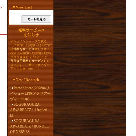
▼
View Cart
ト
］
送料サービスの
お知らせ
オンラインショップで税込
13,200円以上お買い上げの方に
は
送料をサービス
致します！
税込16,500円以上お買い上げで
代金引き換え決済の方には、
代引き手数料もサービス
しち
ゃいます！ 奮ってオーダー
下さいませ!!!!!!!!!!!!!!!
▼
New / Re-stock
Phew / Phew (2026年リ
イシューLP盤／クリアー
ヴィニール)
SOGURAGURA,
AIWABEATZ / "Untitled"
EP
ッ
SOGURAGURA,
AIWABEATZ / BUNDLE
OF NERVES