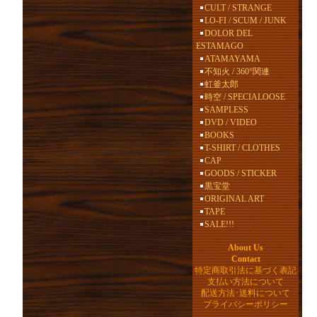
CULT / STRANGE
LO-FI / SCUM / JUNK
DOLOR DEL
ESTAMAGO
ATAMAYAMA
不知火 / 360°関連
虹釜太郎
時空 / SPECIALOOSE
SAMPLESS
DVD / VIDEO
BOOKS
T-SHIRT / CLOTHES
CAP
GOODS / STICKER
黒宝堂
ORIGINAL ART
TAPE
SALE!!!
About Us
Contact
特定商取引法に基づく表記
支払い方法について
配送方法･送料について
プライバシーポリシー