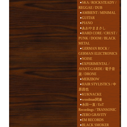
SKA / ROCKSTEADY /
REGGAE / DUB
AMBIENT / MINIMAL
GUITAR
PIANO
あおやままさし
HARD CORE / CRUST /
PUNK / DOOM / BLACK
METAL
GERMAN ROCK /
GERMAN ELECTRONICS
NOISE
EXPERIMENTAL /
AVANT-GARDE / 電子音
楽 / DRONE
MERZBOW
HAIR STYLISTICS / 中
原昌也
KUKNACKE
woodman関連
永田一直 / ExT
Recordings / TRANSONIC
ZERO GRAVITY
EM RECORDS
BLACK SMOKER