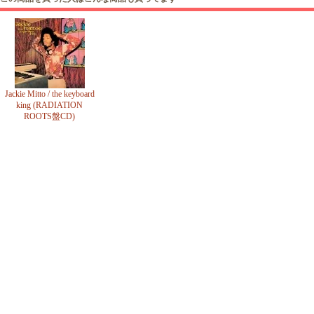
Jackie Mitto / the keyboard
king (RADIATION
ROOTS盤CD)