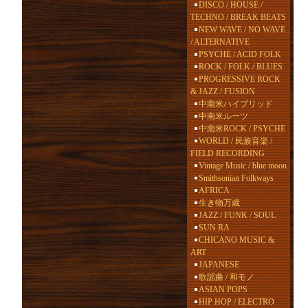
DISCO / HOUSE /
TECHNO / BREAK BEATS
NEW WAVE / NO WAVE
/ ALTERNATIVE
PSYCHE / ACID FOLK
ROCK / FOLK / BLUES
PROGRESSIVE ROCK
& JAZZ / FUSION
中南米ハイブリッド
中南米ルーツ
中南米ROCK / PSYCHE
WORLD / 民族音楽 /
FIELD RECORDING
Vintage Music / blue moon
Smithsonian Folkways
AFRICA
生き物万歳
JAZZ / FUNK / SOUL
SUN RA
CHICANO MUSIC &
ART
JAPANESE
歌謡曲 / 和モノ
ASIAN POPS
HIP HOP / ELECTRO