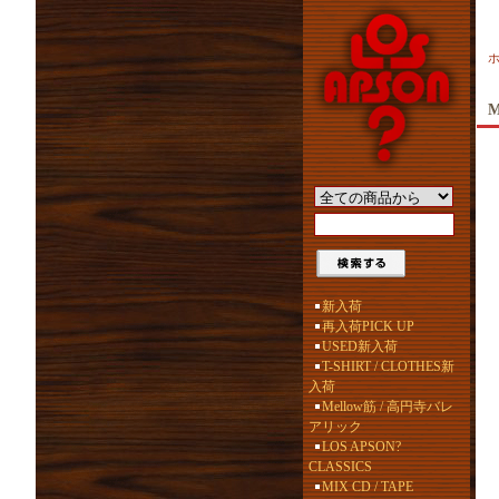
M
新入荷
再入荷PICK UP
USED新入荷
T-SHIRT / CLOTHES新
入荷
Mellow筋 / 高円寺バレ
アリック
LOS APSON?
CLASSICS
MIX CD / TAPE