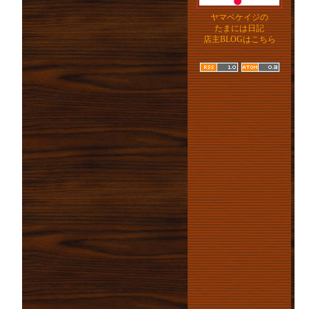
ヤマベケイジの
たまには日記
店主BLOGはこちら