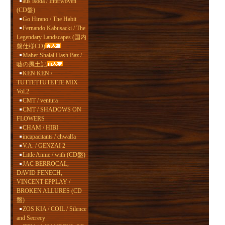
aus isoda / Interwoven
(CD盤)
Go Hirano / The Habit
Fernando Kabusacki / The
Legendary Landscapes (国内
盤仕様CD)
Maher Shalal Hash Baz /
嘘の風土記
KEN KEN /
TUTTETTUTETTE MIX
Vol.2
CMT / ventura
CMT / SHADOWS ON
FLOWERS
CHAM / HIBI
incapacitants / chwalfa
V.A. / GENZAI 2
Little Annie / with (CD盤)
JAC BERROCAL,
DAVID FENECH,
VINCENT EPPLAY /
BROKEN ALLURES (CD
盤)
ZOS KIA / COIL / Silence
and Secrecy