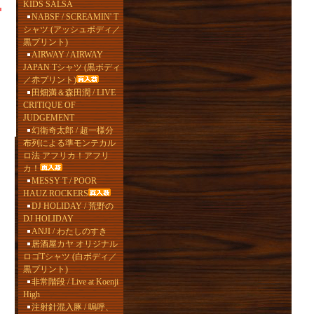
KIDS SALSA
NABSF / SCREAMIN' T
シャツ (アッシュボディ／
黒プリント)
AIRWAY / AIRWAY
JAPAN Tシャツ (黒ボディ
／赤プリント)
田畑満＆森田潤 / LIVE
CRITIQUE OF
JUDGEMENT
幻衛奇太郎 / 超一様分
布列による準モンテカル
ロ法 アフリカ！アフリ
カ！
MESSY T / POOR
HAUZ ROCKERS
DJ HOLIDAY / 荒野の
DJ HOLIDAY
ANJI / わたしのすき
居酒屋カヤ オリジナル
ロゴTシャツ (白ボディ／
黒プリント)
非常階段 / Live at Koenji
High
注射針混入豚 / 嗚呼、