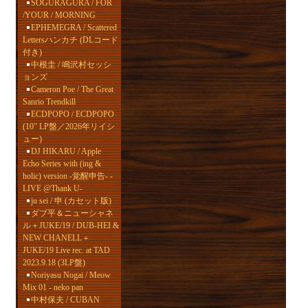
SOGURAGURA / FOR
/YOUR / MORNING
EPHEMEGRA / Scattered
Lettersハンカチ (DLコード
付き)
中根圭 / 鳴沢村セッシ
ョンズ
Cameron Poe / The Great
Sanrio Trendkill
ECDPOPO / ECDPOPO
(10" LP盤／2026年リイシ
ュー)
DJ HIKARU / Apple
Echo Series with (ing &
holic) version -覚醒申告- -
LIVE @Thank U-
ju sei / 申 (カセット版)
ダブ平＆ニューシャネ
ル＋JUKE/19 / DUB-HEI &
NEW CHANELL＋
JUKE/19 Live rec. at TAD
2023.9.18 (3LP盤)
Noriyasu Nogai / Meow
Mix 01 - neko pan
中村保夫 / CUBAN