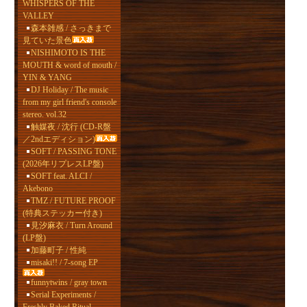
WHISPERS OF THE
VALLEY
森本雑感 / さっきまで
見ていた景色
NISHIMOTO IS THE
MOUTH & word of mouth /
YIN & YANG
DJ Holiday / The music
from my girl friend's console
stereo. vol.32
触媒夜 / 沈行 (CD-R盤
／2ndエディション)
SOFT / PASSING TONE
(2026年リプレスLP盤)
SOFT feat. ALCI /
Akebono
TMZ / FUTURE PROOF
(特典ステッカー付き)
見汐麻衣 / Turn Around
(LP盤)
加藤町子 / 性純
misaki!! / 7-song EP
funnytwins / gray town
Serial Experiments /