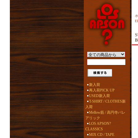
E
S
B
新入荷
再入荷PICK UP
USED新入荷
T-SHIRT / CLOTHES新
入荷
Mellow筋 / 高円寺バレ
アリック
LOS APSON?
CLASSICS
MIX CD / TAPE