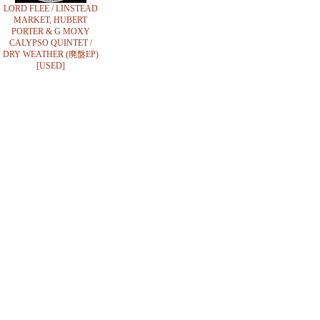
LORD FLEE / LINSTEAD
MARKET, HUBERT
PORTER & G MOXY
CALYPSO QUINTET /
DRY WEATHER (廃盤EP)
[USED]