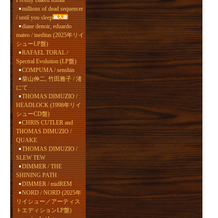
Freshly Baked Ritual
millions of dead sequencer
/ until you sleep
diane denoir, eduardo
mateo / ineditas (2025年リイ
シューLP盤)
RAFAEL TORAL /
Spectral Evolution (LP盤)
COMPUMA / senshin
柴山伸二, 竹田雅子 / 渚
にて
THOMAS DIMUZIO /
HEADLOCK (1998年リイ
シューCD盤)
CHRIS CUTLER and
THOMAS DIMUZIO /
QUAKE
THOMAS DIMUZIO /
SLEW TEW
DIMMER / THE
SHINING PATH
DIMMER / midREM
NORD / NORD (2025年
リイシュー／アーティス
トエディションLP盤)