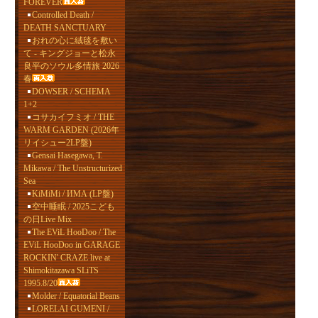
FOREVER
Controlled Death /
DEATH SANCTUARY
おれの心に絨毯を敷い
て - キングジョーと松永
良平のソウル多情旅 2026
春
DOWSER / SCHEMA
1+2
コサカイフミオ / THE
WARM GARDEN (2026年
リイシュー2LP盤)
Gensai Hasegawa, T.
Mikawa / The Unstructurized
Sea
KiMiMi / ИМА (LP盤)
空中睡眠 / 2025こども
の日Live Mix
The EViL HooDoo / The
EViL HooDoo in GARAGE
ROCKIN' CRAZE live at
Shimokitazawa SLiTS
1995.8/20
Molder / Equatorial Beans
LORELAI GUMENI /