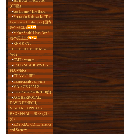
aus isoda / Interwoven
(CD盤)
Go Hirano / The Habit
Fernando Kabusacki / The
Legendary Landscapes (国内
盤仕様CD)
Maher Shalal Hash Baz /
嘘の風土記
KEN KEN /
TUTTETTUTETTE MIX
Vol.2
CMT / ventura
CMT / SHADOWS ON
FLOWERS
CHAM / HIBI
incapacitants / chwalfa
V.A. / GENZAI 2
Little Annie / with (CD盤)
JAC BERROCAL,
DAVID FENECH,
VINCENT EPPLAY /
BROKEN ALLURES (CD
盤)
ZOS KIA / COIL / Silence
and Secrecy