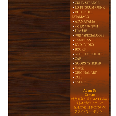
CULT / STRANGE
LO-FI / SCUM / JUNK
DOLOR DEL
ESTAMAGO
ATAMAYAMA
不知火 / 360°関連
虹釜太郎
時空 / SPECIALOOSE
SAMPLESS
DVD / VIDEO
BOOKS
T-SHIRT / CLOTHES
CAP
GOODS / STICKER
黒宝堂
ORIGINAL ART
TAPE
SALE!!!
About Us
Contact
特定商取引法に基づく表記
支払い方法について
配送方法･送料について
プライバシーポリシー