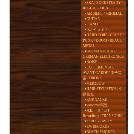
SKA / ROCKSTEADY /
REGGAE / DUB
AMBIENT / MINIMAL
GUITAR
PIANO
あおやままさし
HARD CORE / CRUST /
PUNK / DOOM / BLACK
METAL
GERMAN ROCK /
GERMAN ELECTRONICS
NOISE
EXPERIMENTAL /
AVANT-GARDE / 電子音
楽 / DRONE
MERZBOW
HAIR STYLISTICS / 中
原昌也
KUKNACKE
woodman関連
永田一直 / ExT
Recordings / TRANSONIC
ZERO GRAVITY
EM RECORDS
BLACK SMOKER