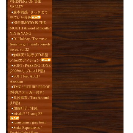
WHISPERS OF THE
VALLEY
森本雑感 / さっきまで
見ていた景色
NISHIMOTO IS THE
MOUTH & word of mouth /
YIN & YANG
DJ Holiday / The music
from my girl friend's console
stereo. vol.32
触媒夜 / 沈行 (CD-R盤
／2ndエディション)
SOFT / PASSING TONE
(2026年リプレスLP盤)
SOFT feat. ALCI /
Akebono
TMZ / FUTURE PROOF
(特典ステッカー付き)
見汐麻衣 / Turn Around
(LP盤)
加藤町子 / 性純
misaki!! / 7-song EP
funnytwins / gray town
Serial Experiments /