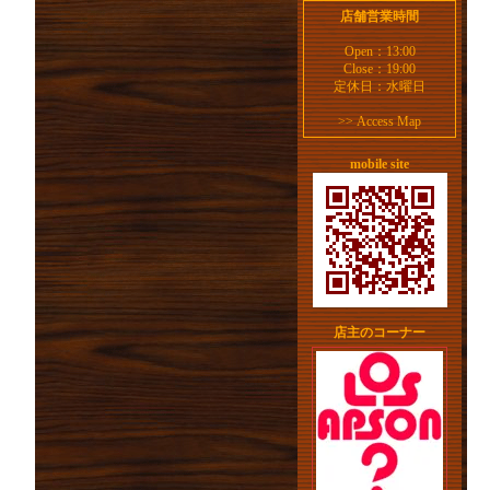
店舗営業時間
Open：13:00
Close：19:00
定休日：水曜日
>>
Access Map
mobile site
店主のコーナー