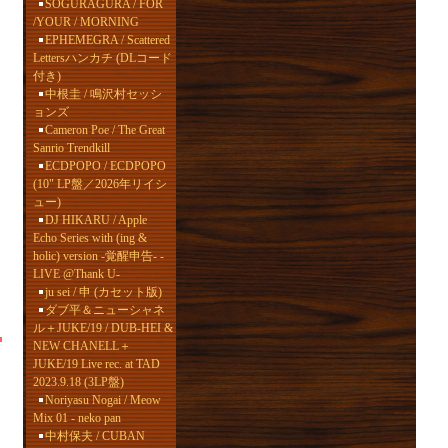
SOGURAGURA / FOR
/YOUR / MORNING
EPHEMEGRA / Scattered
Lettersハンカチ (DLコード
付き)
中根圭 / 鳴沢村セッシ
ョンズ
Cameron Poe / The Great
Sanrio Trendkill
ECDPOPO / ECDPOPO
(10" LP盤／2026年リイシ
ュー)
DJ HIKARU / Apple
Echo Series with (ing &
holic) version -覚醒申告- -
LIVE @Thank U-
ju sei / 申 (カセット版)
ダブ平＆ニューシャネ
ル＋JUKE/19 / DUB-HEI &
NEW CHANELL＋
JUKE/19 Live rec. at TAD
2023.9.18 (3LP盤)
Noriyasu Nogai / Meow
Mix 01 - neko pan
中村保夫 / CUBAN