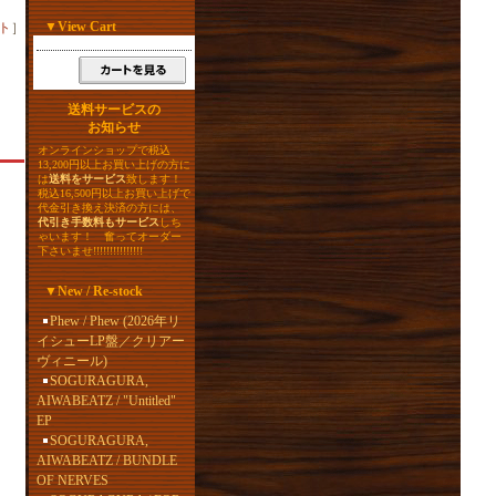
▼
View Cart
ト
］
送料サービスの
お知らせ
オンラインショップで税込
13,200円以上お買い上げの方に
は
送料をサービス
致します！
税込16,500円以上お買い上げで
代金引き換え決済の方には、
代引き手数料もサービス
しち
ゃいます！ 奮ってオーダー
下さいませ!!!!!!!!!!!!!!!
▼
New / Re-stock
Phew / Phew (2026年リ
イシューLP盤／クリアー
ヴィニール)
SOGURAGURA,
AIWABEATZ / "Untitled"
EP
SOGURAGURA,
AIWABEATZ / BUNDLE
OF NERVES