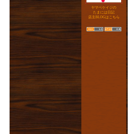
ヤマベケイジの
たまには日記
店主BLOGはこちら