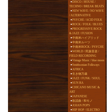
DISCO / HOUSE /
TECHNO / BREAK BEATS
NEW WAVE / NO WAVE
/ ALTERNATIVE
PSYCHE / ACID FOLK
ROCK / FOLK / BLUES
PROGRESSIVE ROCK
& JAZZ / FUSION
中南米ハイブリッド
中南米ルーツ
中南米ROCK / PSYCHE
WORLD / 民族音楽 /
FIELD RECORDING
Vintage Music / blue moon
Smithsonian Folkways
AFRICA
生き物万歳
JAZZ / FUNK / SOUL
SUN RA
CHICANO MUSIC &
ART
JAPANESE
歌謡曲 / 和モノ
ASIAN POPS
HIP HOP / ELECTRO