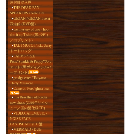
注射針混入豚
THE DEAD PAN
SPEAKERS / New Life
GEZAN / GEZAN live at
武道館 (DVD盤)
the mystery of two - hoo
doo it up T-shirt (黒ボディ
／白プリント)
TAIJI MOTOI / F.L. 3way
トートバッグ
LAFMS / Rick
Potts“Sparkle & Puppy”スウ
ェット (黒ボディ／シルバ
ープリント)
grudge eater / Tsuyama
Thirty Massacre
Cameron Poe / ginza heat
Fila Brazillia / old codes
new chaos (2026年リイシ
ュー／国内盤仕様CD)
VIDEOTAPEMUSIC /
NOISE FACE
LANDSCAPE (CD盤)
MERMAID / DUB