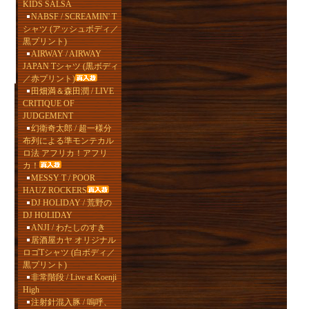
KIDS SALSA
NABSF / SCREAMIN' T
シャツ (アッシュボディ／
黒プリント)
AIRWAY / AIRWAY
JAPAN Tシャツ (黒ボディ
／赤プリント)
田畑満＆森田潤 / LIVE
CRITIQUE OF
JUDGEMENT
幻衛奇太郎 / 超一様分
布列による準モンテカル
ロ法 アフリカ！アフリ
カ！
MESSY T / POOR
HAUZ ROCKERS
DJ HOLIDAY / 荒野の
DJ HOLIDAY
ANJI / わたしのすき
居酒屋カヤ オリジナル
ロゴTシャツ (白ボディ／
黒プリント)
非常階段 / Live at Koenji
High
注射針混入豚 / 嗚呼、