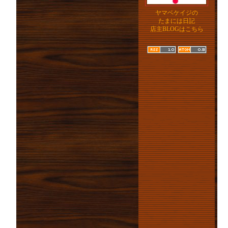
ヤマベケイジの
たまには日記
店主BLOGはこちら