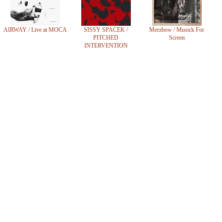
AIRWAY / Live at MOCA
SISSY SPACEK /
Merzbow / Musick For
PITCHED
Screen
INTERVENTION