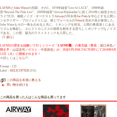
LAFMS
と
John Wiese
の共闘、その1。1978年録音“Live At LACE”、1998年録
音“Beyond The Pink Live”、2009年録音“Airway/Hijokaidan”に続く2014年に録音された
ライヴCD。催眠ノイズ・オーケストラ
Airway
の司令塔
Joe Potts
を中心とする人間シ
ンセサイザー・プロジェクトには、彼とヴォーカルの
Vetza
を含め15名が参加した。
John Wieseもその一角を占めると共に、ミキシングを担当。人間の奥底深くにある
リズムを喚起し、エレクトロニクスの祝祭を創生する恐ろしくポジティヴなノイズ
である。この度、版元のラストストックを入荷した。
（
T. 坂口
）
LAFMSの歴史を紐解いて行くシリーズ「
LAFMS塾
」の東京版（塾長：
坂口卓也
／
聞き手：
山辺圭司
／ゲスト：
中原昌也
）が、渋谷UPLINK FACTORYにて2018年9月
11日（火）に開催されます！
※詳しくは
こちら
!!!
Format：CD
Label：
HELICOPTER
(US)
この商品を友達に教える
買い物を続ける
この商品を買った人はこんな商品も買ってます