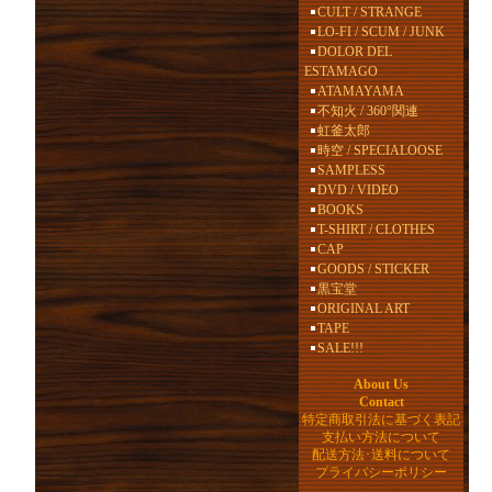
CULT / STRANGE
LO-FI / SCUM / JUNK
DOLOR DEL
ESTAMAGO
ATAMAYAMA
不知火 / 360°関連
虹釜太郎
時空 / SPECIALOOSE
SAMPLESS
DVD / VIDEO
BOOKS
T-SHIRT / CLOTHES
CAP
GOODS / STICKER
黒宝堂
ORIGINAL ART
TAPE
SALE!!!
About Us
Contact
特定商取引法に基づく表記
支払い方法について
配送方法･送料について
プライバシーポリシー