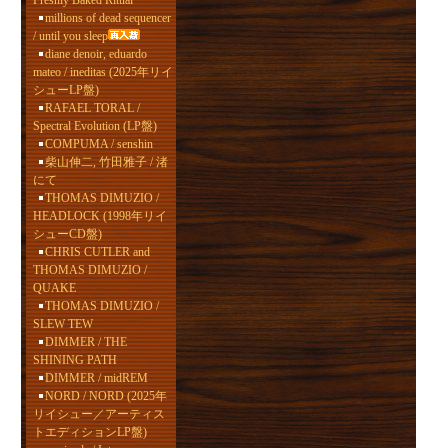
Freshly Baked Ritual
millions of dead sequencer
/ until you sleep
diane denoir, eduardo
mateo / ineditas (2025年リイ
シューLP盤)
RAFAEL TORAL /
Spectral Evolution (LP盤)
COMPUMA / senshin
柴山伸二, 竹田雅子 / 渚
にて
THOMAS DIMUZIO /
HEADLOCK (1998年リイ
シューCD盤)
CHRIS CUTLER and
THOMAS DIMUZIO /
QUAKE
THOMAS DIMUZIO /
SLEW TEW
DIMMER / THE
SHINING PATH
DIMMER / midREM
NORD / NORD (2025年
リイシュー／アーティス
トエディションLP盤)