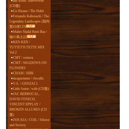
aus isoda / Interwoven
(CD盤)
Go Hirano / The Habit
Fernando Kabusacki / The
Legendary Landscapes (国内
盤仕様CD)
Maher Shalal Hash Baz /
嘘の風土記
KEN KEN /
TUTTETTUTETTE MIX
Vol.2
CMT / ventura
CMT / SHADOWS ON
FLOWERS
CHAM / HIBI
incapacitants / chwalfa
V.A. / GENZAI 2
Little Annie / with (CD盤)
JAC BERROCAL,
DAVID FENECH,
VINCENT EPPLAY /
BROKEN ALLURES (CD
盤)
ZOS KIA / COIL / Silence
and Secrecy