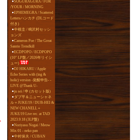
SOGURAGURA / FOR
/YOUR / MORNING
EPHEMEGRA / Scattered
Lettersハンカチ (DLコード
付き)
中根圭 / 鳴沢村セッシ
ョンズ
Cameron Poe / The Great
Sanrio Trendkill
ECDPOPO / ECDPOPO
(10" LP盤／2026年リイシ
ュー)
DJ HIKARU / Apple
Echo Series with (ing &
holic) version -覚醒申告- -
LIVE @Thank U-
ju sei / 申 (カセット版)
ダブ平＆ニューシャネ
ル＋JUKE/19 / DUB-HEI &
NEW CHANELL＋
JUKE/19 Live rec. at TAD
2023.9.18 (3LP盤)
Noriyasu Nogai / Meow
Mix 01 - neko pan
中村保夫 / CUBAN