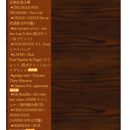
注射針混入豚
THE DEAD PAN
SPEAKERS / New Life
GEZAN / GEZAN live at
武道館 (DVD盤)
the mystery of two - hoo
doo it up T-shirt (黒ボディ
／白プリント)
TAIJI MOTOI / F.L. 3way
トートバッグ
LAFMS / Rick
Potts“Sparkle & Puppy”スウ
ェット (黒ボディ／シルバ
ープリント)
grudge eater / Tsuyama
Thirty Massacre
Cameron Poe / ginza heat
Fila Brazillia / old codes
new chaos (2026年リイシ
ュー／国内盤仕様CD)
VIDEOTAPEMUSIC /
NOISE FACE
LANDSCAPE (CD盤)
MERMAID / DUB