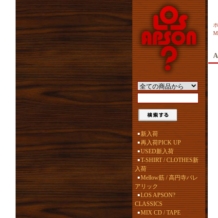
M
A
新入荷
再入荷PICK UP
USED新入荷
T-SHIRT / CLOTHES新
入荷
Mellow筋 / 高円寺バレ
アリック
LOS APSON?
CLASSICS
MIX CD / TAPE