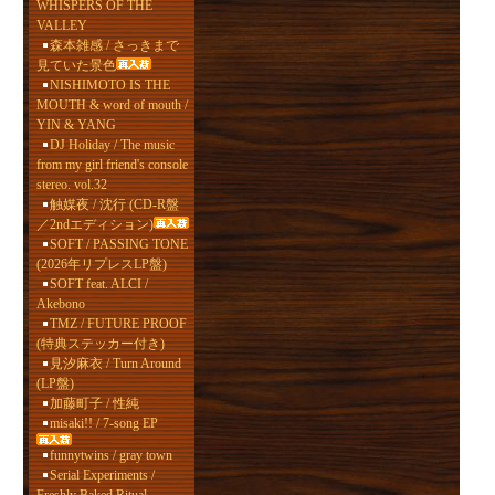
WHISPERS OF THE
VALLEY
森本雑感 / さっきまで
見ていた景色
NISHIMOTO IS THE
MOUTH & word of mouth /
YIN & YANG
DJ Holiday / The music
from my girl friend's console
stereo. vol.32
触媒夜 / 沈行 (CD-R盤
／2ndエディション)
SOFT / PASSING TONE
(2026年リプレスLP盤)
SOFT feat. ALCI /
Akebono
TMZ / FUTURE PROOF
(特典ステッカー付き)
見汐麻衣 / Turn Around
(LP盤)
加藤町子 / 性純
misaki!! / 7-song EP
funnytwins / gray town
Serial Experiments /