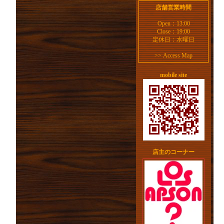
店舗営業時間
Open：13:00
Close：19:00
定休日：水曜日
>>
Access Map
mobile site
店主のコーナー