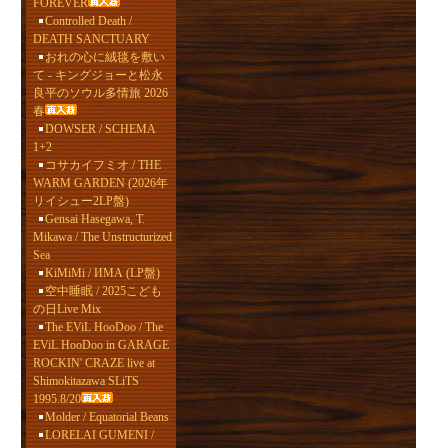
FOREVER
Controlled Death /
DEATH SANCTUARY
おれの心に絨毯を敷い
て - キングジョーと松永
良平のソウル多情旅 2026
春
DOWSER / SCHEMA
1+2
コサカイフミオ / THE
WARM GARDEN (2026年
リイシュー2LP盤)
Gensai Hasegawa, T.
Mikawa / The Unstructurized
Sea
KiMiMi / ИМА (LP盤)
空中睡眠 / 2025こども
の日Live Mix
The EViL HooDoo / The
EViL HooDoo in GARAGE
ROCKIN' CRAZE live at
Shimokitazawa SLiTS
1995.8/20
Molder / Equatorial Beans
LORELAI GUMENI /