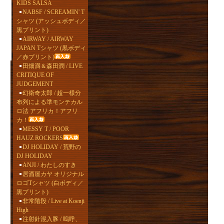
KIDS SALSA
NABSF / SCREAMIN' T
シャツ (アッシュボディ／
黒プリント)
AIRWAY / AIRWAY
JAPAN Tシャツ (黒ボディ
／赤プリント)
田畑満＆森田潤 / LIVE
CRITIQUE OF
JUDGEMENT
幻衛奇太郎 / 超一様分
布列による準モンテカル
ロ法 アフリカ！アフリ
カ！
MESSY T / POOR
HAUZ ROCKERS
DJ HOLIDAY / 荒野の
DJ HOLIDAY
ANJI / わたしのすき
居酒屋カヤ オリジナル
ロゴTシャツ (白ボディ／
黒プリント)
非常階段 / Live at Koenji
High
注射針混入豚 / 嗚呼、