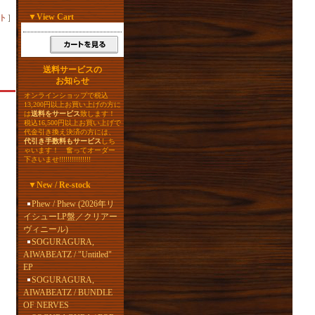
▼
View Cart
ト
］
送料サービスの
お知らせ
オンラインショップで税込
13,200円以上お買い上げの方に
は
送料をサービス
致します！
税込16,500円以上お買い上げで
代金引き換え決済の方には、
代引き手数料もサービス
しち
ゃいます！ 奮ってオーダー
下さいませ!!!!!!!!!!!!!!!
▼
New / Re-stock
Phew / Phew (2026年リ
イシューLP盤／クリアー
ヴィニール)
SOGURAGURA,
AIWABEATZ / "Untitled"
EP
SOGURAGURA,
AIWABEATZ / BUNDLE
OF NERVES