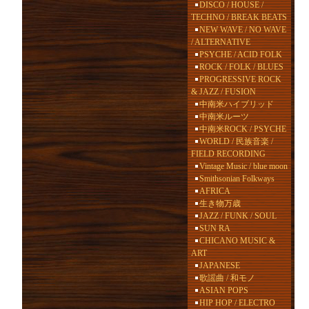
DISCO / HOUSE /
TECHNO / BREAK BEATS
NEW WAVE / NO WAVE
/ ALTERNATIVE
PSYCHE / ACID FOLK
ROCK / FOLK / BLUES
PROGRESSIVE ROCK
& JAZZ / FUSION
中南米ハイブリッド
中南米ルーツ
中南米ROCK / PSYCHE
WORLD / 民族音楽 /
FIELD RECORDING
Vintage Music / blue moon
Smithsonian Folkways
AFRICA
生き物万歳
JAZZ / FUNK / SOUL
SUN RA
CHICANO MUSIC &
ART
JAPANESE
歌謡曲 / 和モノ
ASIAN POPS
HIP HOP / ELECTRO