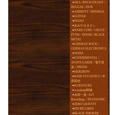
SKA / ROCKSTEADY /
REGGAE / DUB
AMBIENT / MINIMAL
GUITAR
PIANO
あおやままさし
HARD CORE / CRUST /
PUNK / DOOM / BLACK
METAL
GERMAN ROCK /
GERMAN ELECTRONICS
NOISE
EXPERIMENTAL /
AVANT-GARDE / 電子音
楽 / DRONE
MERZBOW
HAIR STYLISTICS / 中
原昌也
KUKNACKE
woodman関連
永田一直 / ExT
Recordings / TRANSONIC
ZERO GRAVITY
EM RECORDS
BLACK SMOKER