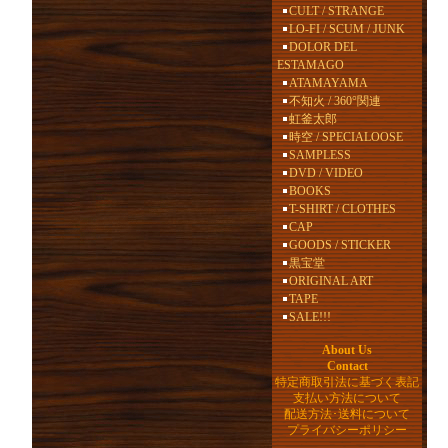
CULT / STRANGE
LO-FI / SCUM / JUNK
DOLOR DEL
ESTAMAGO
ATAMAYAMA
不知火 / 360°関連
虹釜太郎
時空 / SPECIALOOSE
SAMPLESS
DVD / VIDEO
BOOKS
T-SHIRT / CLOTHES
CAP
GOODS / STICKER
黒宝堂
ORIGINAL ART
TAPE
SALE!!!
About Us
Contact
特定商取引法に基づく表記
支払い方法について
配送方法･送料について
プライバシーポリシー