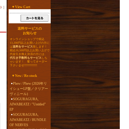
▼
View Cart
ト
］
送料サービスの
お知らせ
オンラインショップで税込
13,200円以上お買い上げの方に
は
送料をサービス
致します！
税込16,500円以上お買い上げで
代金引き換え決済の方には、
代引き手数料もサービス
しち
ゃいます！ 奮ってオーダー
下さいませ!!!!!!!!!!!!!!!
▼
New / Re-stock
Phew / Phew (2026年リ
イシューLP盤／クリアー
ヴィニール)
SOGURAGURA,
AIWABEATZ / "Untitled"
EP
SOGURAGURA,
AIWABEATZ / BUNDLE
OF NERVES