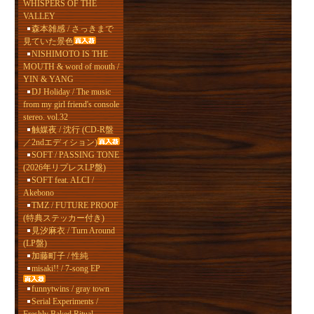
WHISPERS OF THE
VALLEY
森本雑感 / さっきまで
見ていた景色
NISHIMOTO IS THE
MOUTH & word of mouth /
YIN & YANG
DJ Holiday / The music
from my girl friend's console
stereo. vol.32
触媒夜 / 沈行 (CD-R盤
／2ndエディション)
SOFT / PASSING TONE
(2026年リプレスLP盤)
SOFT feat. ALCI /
Akebono
TMZ / FUTURE PROOF
(特典ステッカー付き)
見汐麻衣 / Turn Around
(LP盤)
加藤町子 / 性純
misaki!! / 7-song EP
funnytwins / gray town
Serial Experiments /