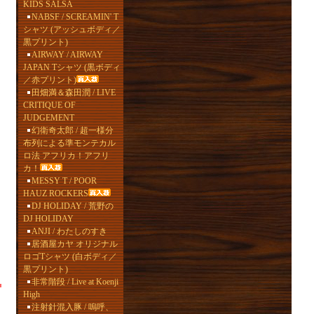
KIDS SALSA
と
NABSF / SCREAMIN' T
ラ
シャツ (アッシュボディ／
黒プリント)
AIRWAY / AIRWAY
JAPAN Tシャツ (黒ボディ
／赤プリント)
田畑満＆森田潤 / LIVE
CRITIQUE OF
JUDGEMENT
幻衛奇太郎 / 超一様分
布列による準モンテカル
ロ法 アフリカ！アフリ
カ！
MESSY T / POOR
HAUZ ROCKERS
DJ HOLIDAY / 荒野の
DJ HOLIDAY
ANJI / わたしのすき
居酒屋カヤ オリジナル
ロゴTシャツ (白ボディ／
黒プリント)
非常階段 / Live at Koenji
High
注射針混入豚 / 嗚呼、