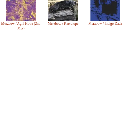
Merzbow / Agni Hotra (2nd
Merzbow / Kaerutope
Merzbow / Indigo Dada
Mix)