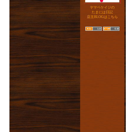
ヤマベケイジの
たまには日記
店主BLOGはこちら