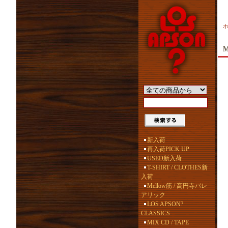
M
新入荷
再入荷PICK UP
USED新入荷
T-SHIRT / CLOTHES新
入荷
Mellow筋 / 高円寺バレ
アリック
LOS APSON?
CLASSICS
MIX CD / TAPE