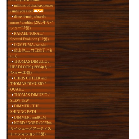
Freshly Baked Ritual
millions of dead sequencer
/ until you sleep
diane denoir, eduardo
mateo / ineditas (2025年リイ
シューLP盤)
RAFAEL TORAL /
Spectral Evolution (LP盤)
COMPUMA / senshin
柴山伸二, 竹田雅子 / 渚
にて
THOMAS DIMUZIO /
HEADLOCK (1998年リイ
シューCD盤)
CHRIS CUTLER and
THOMAS DIMUZIO /
QUAKE
THOMAS DIMUZIO /
SLEW TEW
DIMMER / THE
SHINING PATH
DIMMER / midREM
NORD / NORD (2025年
リイシュー／アーティス
トエディションLP盤)