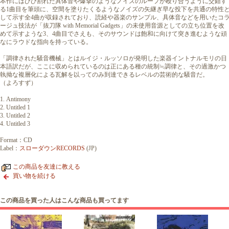
本作にはひび割れた具体音や爆撃のようなノイズのループが殴り合うように交錯す
る1曲目を筆頭に、空間を塗りたくるようなノイズの矢継ぎ早な投下を共通の特性
して示す全4曲が収録されており、読経や器楽のサンプル、具体音などを用いたコ
ージュ技法が「抜刀隊 with Memorial Gadgets」の未使用音源としての立ち位置を改
めて示すような3、4曲目でさえも、そのサウンドは飽和に向けて突き進むような頑
なにラウドな指向を持っている。
「調律された騒音機械」とはルイジ・ルッソロが発明した楽器イントナルモリの日
本語訳だが、ここに収められているのは正にある種の統制≒調律と、その過激かつ
執拗な複層化による瓦解を以ってのみ到達できるレベルの芸術的な騒音だ。
（よろすず）
1. Antimony
2. Untitled 1
3. Untitled 2
4. Untitled 3
Format：CD
Label：
スローダウンRECORDS
(JP)
この商品を友達に教える
買い物を続ける
この商品を買った人はこんな商品も買ってます