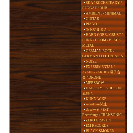
SKA / ROCKSTEADY /
REGGAE / DUB
AMBIENT / MINIMAL
GUITAR
PIANO
あおやままさし
HARD CORE / CRUST /
PUNK / DOOM / BLACK
METAL
GERMAN ROCK /
GERMAN ELECTRONICS
NOISE
EXPERIMENTAL /
AVANT-GARDE / 電子音
楽 / DRONE
MERZBOW
HAIR STYLISTICS / 中
原昌也
KUKNACKE
woodman関連
永田一直 / ExT
Recordings / TRANSONIC
ZERO GRAVITY
EM RECORDS
BLACK SMOKER