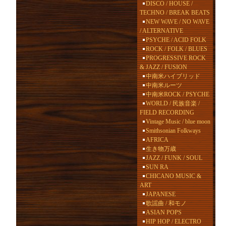
DISCO / HOUSE /
TECHNO / BREAK BEATS
NEW WAVE / NO WAVE
/ ALTERNATIVE
PSYCHE / ACID FOLK
ROCK / FOLK / BLUES
PROGRESSIVE ROCK
& JAZZ / FUSION
中南米ハイブリッド
中南米ルーツ
中南米ROCK / PSYCHE
WORLD / 民族音楽 /
FIELD RECORDING
Vintage Music / blue moon
Smithsonian Folkways
AFRICA
生き物万歳
JAZZ / FUNK / SOUL
SUN RA
CHICANO MUSIC &
ART
JAPANESE
歌謡曲 / 和モノ
ASIAN POPS
HIP HOP / ELECTRO