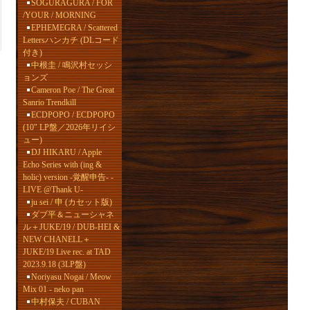
SOGURAGURA / FOR
/YOUR / MORNING
EPHEMEGRA / Scattered
Lettersハンカチ (DLコード
付き)
中根圭 / 鳴沢村セッシ
ョンズ
Cameron Poe / The Great
Sanrio Trendkill
ECDPOPO / ECDPOPO
(10" LP盤／2026年リイシ
ュー)
DJ HIKARU / Apple
Echo Series with (ing &
holic) version -覚醒申告- -
LIVE @Thank U-
ju sei / 申 (カセット版)
ダブ平＆ニューシャネ
ル＋JUKE/19 / DUB-HEI &
NEW CHANELL＋
JUKE/19 Live rec. at TAD
2023.9.18 (3LP盤)
Noriyasu Nogai / Meow
Mix 01 - neko pan
中村保夫 / CUBAN