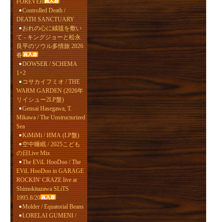
FOREVER
Controlled Death /
DEATH SANCTUARY
おれの心に絨毯を敷い
て - キングジョーと松永
良平のソウル多情旅 2026
春
DOWSER / SCHEMA
1+2
コサカイフミオ / THE
WARM GARDEN (2026年
リイシュー2LP盤)
Gensai Hasegawa, T.
Mikawa / The Unstructurized
Sea
KiMiMi / ИМА (LP盤)
空中睡眠 / 2025こども
の日Live Mix
The EViL HooDoo / The
EViL HooDoo in GARAGE
ROCKIN' CRAZE live at
Shimokitazawa SLiTS
1995.8/20
Molder / Equatorial Beans
LORELAI GUMENI /