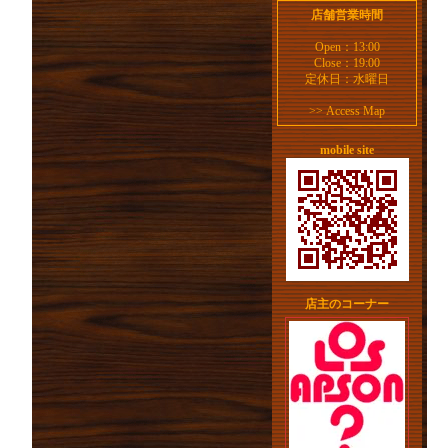
店舗営業時間
Open：13:00
Close：19:00
定休日：水曜日
>>
Access Map
mobile site
店主のコーナー