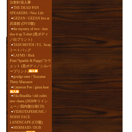
注射針混入豚
THE DEAD PAN
SPEAKERS / New Life
GEZAN / GEZAN live at
武道館 (DVD盤)
the mystery of two - hoo
doo it up T-shirt (黒ボディ
／白プリント)
TAIJI MOTOI / F.L. 3way
トートバッグ
LAFMS / Rick
Potts“Sparkle & Puppy”スウ
ェット (黒ボディ／シルバ
ープリント)
grudge eater / Tsuyama
Thirty Massacre
Cameron Poe / ginza heat
Fila Brazillia / old codes
new chaos (2026年リイシ
ュー／国内盤仕様CD)
VIDEOTAPEMUSIC /
NOISE FACE
LANDSCAPE (CD盤)
MERMAID / DUB