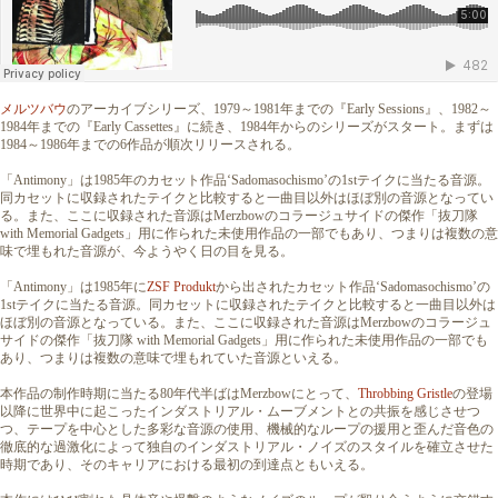
メルツバウ
のアーカイブシリーズ、1979～1981年までの『Early Sessions』、1982～
1984年までの『Early Cassettes』に続き、1984年からのシリーズがスタート。まずは
1984～1986年までの6作品が順次リリースされる。
「Antimony」は1985年のカセット作品‘Sadomasochismo’の1stテイクに当たる音源。
同カセットに収録されたテイクと比較すると一曲目以外はほぼ別の音源となってい
る。また、ここに収録された音源はMerzbowのコラージュサイドの傑作「抜刀隊
with Memorial Gadgets」用に作られた未使用作品の一部でもあり、つまりは複数の意
味で埋もれた音源が、今ようやく日の目を見る。
「Antimony」は1985年に
ZSF Produkt
から出されたカセット作品‘Sadomasochismo’の
1stテイクに当たる音源。同カセットに収録されたテイクと比較すると一曲目以外は
ほぼ別の音源となっている。また、ここに収録された音源はMerzbowのコラージュ
サイドの傑作「抜刀隊 with Memorial Gadgets」用に作られた未使用作品の一部でも
あり、つまりは複数の意味で埋もれていた音源といえる。
本作品の制作時期に当たる80年代半ばはMerzbowにとって、
Throbbing Gristle
の登場
以降に世界中に起こったインダストリアル・ムーブメントとの共振を感じさせつ
つ、テープを中心とした多彩な音源の使用、機械的なループの援用と歪んだ音色の
徹底的な過激化によって独自のインダストリアル・ノイズのスタイルを確立させた
時期であり、そのキャリアにおける最初の到達点ともいえる。