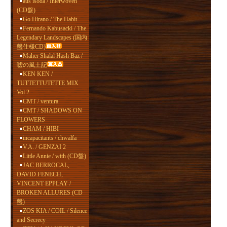
aus isoda / Interwoven
(CD盤)
Go Hirano / The Habit
Fernando Kabusacki / The
Legendary Landscapes (国内
盤仕様CD)
Maher Shalal Hash Baz /
嘘の風土記
KEN KEN /
TUTTETTUTETTE MIX
Vol.2
CMT / ventura
CMT / SHADOWS ON
FLOWERS
CHAM / HIBI
incapacitants / chwalfa
V.A. / GENZAI 2
Little Annie / with (CD盤)
JAC BERROCAL,
DAVID FENECH,
VINCENT EPPLAY /
BROKEN ALLURES (CD
盤)
ZOS KIA / COIL / Silence
and Secrecy