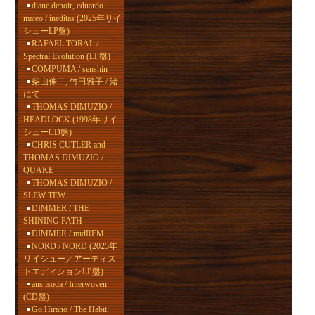
diane denoir, eduardo
mateo / ineditas (2025年リイ
シューLP盤)
RAFAEL TORAL /
Spectral Evolution (LP盤)
COMPUMA / senshin
柴山伸二, 竹田雅子 / 渚
にて
THOMAS DIMUZIO /
HEADLOCK (1998年リイ
シューCD盤)
CHRIS CUTLER and
THOMAS DIMUZIO /
QUAKE
THOMAS DIMUZIO /
SLEW TEW
DIMMER / THE
SHINING PATH
DIMMER / midREM
NORD / NORD (2025年
リイシュー／アーティス
トエディションLP盤)
aus isoda / Interwoven
(CD盤)
Go Hirano / The Habit