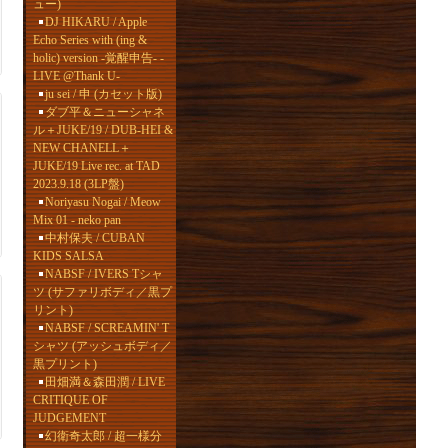
ュー)
DJ HIKARU / Apple
Echo Series with (ing &
holic) version -覚醒申告- -
LIVE @Thank U-
ju sei / 申 (カセット版)
ダブ平＆ニューシャネ
ル＋JUKE/19 / DUB-HEI &
NEW CHANELL＋
JUKE/19 Live rec. at TAD
2023.9.18 (3LP盤)
Noriyasu Nogai / Meow
Mix 01 - neko pan
中村保夫 / CUBAN
KIDS SALSA
NABSF / IVERS Tシャ
ツ (サファリボディ／黒プ
リント)
NABSF / SCREAMIN' T
シャツ (アッシュボディ／
黒プリント)
田畑満＆森田潤 / LIVE
CRITIQUE OF
JUDGEMENT
幻衛奇太郎 / 超一様分