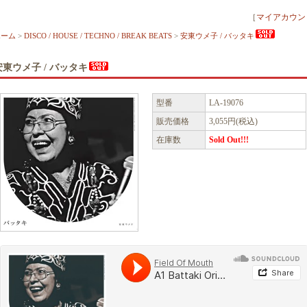
［
マイアカウン
ホーム
>
DISCO / HOUSE / TECHNO / BREAK BEATS
>
安東ウメ子 / バッタキ
安東ウメ子 / バッタキ
型番
LA-19076
販売価格
3,055円(税込)
在庫数
Sold Out!!!