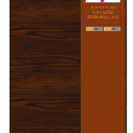
ヤマベケイジの
たまには日記
店主BLOGはこちら