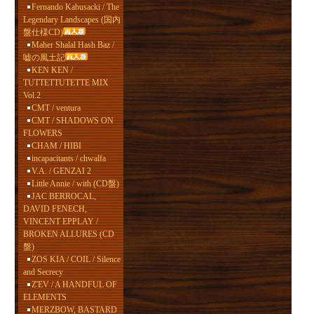
Fernando Kabusacki / The
Legendary Landscapes (国内
盤仕様CD)
Maher Shalal Hash Baz /
嘘の風土記
KEN KEN /
TUTTETTUTETTE MIX
Vol.2
CMT / ventura
CMT / SHADOWS ON
FLOWERS
CHAM / HIBI
incapacitants / chwalfa
V.A. / GENZAI 2
Little Annie / with (CD盤)
JAC BERROCAL,
DAVID FENECH,
VINCENT EPPLAY /
BROKEN ALLURES (CD
盤)
ZOS KIA / COIL / Silence
and Secrecy
Z'EV / A HANDFUL OF
ELEMENTS
MERZBOW, BASTARD