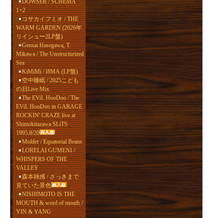
DOWSER / SCHEMA
1+2
コサカイフミオ / THE
WARM GARDEN (2026年
リイシュー2LP盤)
Gensai Hasegawa, T.
Mikawa / The Unstructurized
Sea
KiMiMi / ИМА (LP盤)
空中睡眠 / 2025こども
の日Live Mix
The EViL HooDoo / The
EViL HooDoo in GARAGE
ROCKIN' CRAZE live at
Shimokitazawa SLiTS
1995.8/20
Molder / Equatorial Beans
LORELAI GUMENI /
WHISPERS OF THE
VALLEY
森本雑感 / さっきまで
見ていた景色
NISHIMOTO IS THE
MOUTH & word of mouth /
YIN & YANG