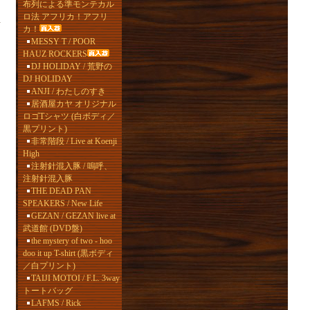
布列による準モンテカル
ロ法 アフリカ！アフリ
手
カ！
MESSY T / POOR
HAUZ ROCKERS
DJ HOLIDAY / 荒野の
DJ HOLIDAY
ANJI / わたしのすき
居酒屋カヤ オリジナル
ロゴTシャツ (白ボディ／
黒プリント)
非常階段 / Live at Koenji
High
注射針混入豚 / 嗚呼、
注射針混入豚
THE DEAD PAN
SPEAKERS / New Life
GEZAN / GEZAN live at
武道館 (DVD盤)
the mystery of two - hoo
doo it up T-shirt (黒ボディ
／白プリント)
TAIJI MOTOI / F.L. 3way
トートバッグ
LAFMS / Rick