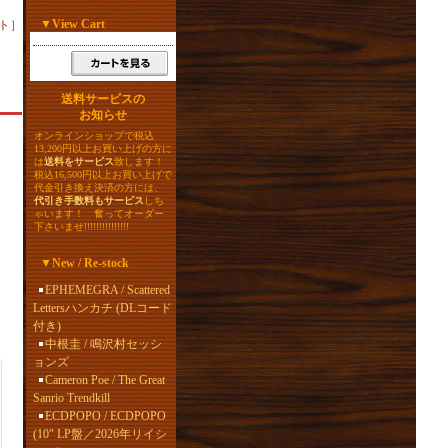
▼
View Cart
ト
］
送料サービスの
お知らせ
オンラインショップで税込
13,200円以上お買い上げの方に
は
送料をサービス
致します！
税込16,500円以上お買い上げで
代金引き換え決済の方には、
代引き手数料もサービス
しち
ゃいます！ 奮ってオーダー
下さいませ!!!!!!!!!!!!!!!
▼
New / Re-stock
EPHEMEGRA / Scattered
Lettersハンカチ (DLコード
付き)
中根圭 / 鳴沢村セッシ
ョンズ
Cameron Poe / The Great
Sanrio Trendkill
ECDPOPO / ECDPOPO
(10" LP盤／2026年リイシ