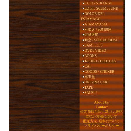
CULT / STRANGE
LO-FI / SCUM / JUNK
DOLOR DEL
ESTAMAGO
ATAMAYAMA
不知火 / 360°関連
虹釜太郎
時空 / SPECIALOOSE
SAMPLESS
DVD / VIDEO
BOOKS
T-SHIRT / CLOTHES
CAP
GOODS / STICKER
黒宝堂
ORIGINAL ART
TAPE
SALE!!!
About Us
Contact
特定商取引法に基づく表記
支払い方法について
配送方法･送料について
プライバシーポリシー