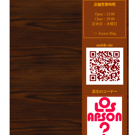
店舗営業時間
Open：13:00
Close：19:00
定休日：水曜日
>>
Access Map
mobile site
店主のコーナー