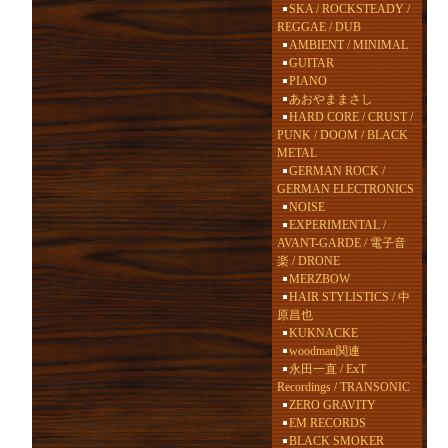
SKA / ROCKSTEADY /
REGGAE / DUB
AMBIENT / MINIMAL
GUITAR
PIANO
あおやままさし
HARD CORE / CRUST /
PUNK / DOOM / BLACK
METAL
GERMAN ROCK /
GERMAN ELECTRONICS
NOISE
EXPERIMENTAL /
AVANT-GARDE / 電子音
楽 / DRONE
MERZBOW
HAIR STYLISTICS / 中
原昌也
KUKNACKE
woodman関連
永田一直 / ExT
Recordings / TRANSONIC
ZERO GRAVITY
EM RECORDS
BLACK SMOKER