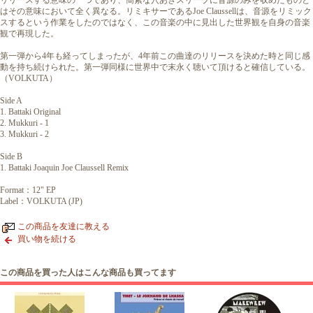
リリースする意味の一つであり、簡素な穴あきスリーブに音源のみを収めたものと
はその意味において全く異なる。リミキサーであるJoe Claussellは、音源をリミック
スするという作業をしたのではなく、この音楽の中に見出した世界観を自身の音楽
観で再現した。
第一弾から4年も経ってしまったが、4年前この曲達のリリースを決めた時と同じ感
動を持ち続けられた。第一弾同様に世界中で末永く聴いて頂けると確信している。
（VOLKUTA）
Side A
1. Battaki Original
2. Mukkuri - 1
3. Mukkuri - 2
Side B
1. Battaki Joaquin Joe Claussell Remix
Format：12" EP
Label：VOLKUTA (JP)
この商品を友達に教える
買い物を続ける
この商品を買った人はこんな商品も買ってます