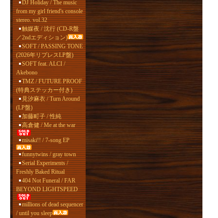
DJ Holiday / The music
from my girl friend's console
stereo. vol.32
触媒夜 / 沈行 (CD-R盤
／2ndエディション)
SOFT / PASSING TONE
(2026年リプレスLP盤)
SOFT feat. ALCI /
Akebono
TMZ / FUTURE PROOF
(特典ステッカー付き)
見汐麻衣 / Turn Around
(LP盤)
加藤町子 / 性純
高倉健 / Me at the war
misaki!! / 7-song EP
funnytwins / gray town
Serial Experiments /
Freshly Baked Ritual
404 Not Funeral / FAR
BEYOND LIGHTSPEED
millions of dead sequencer
/ until you sleep