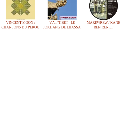
VINCENT MOON /
V.A. / TIBET - LE
MAREWREW / KANE
CHANSONS DU PEROU
JOKHANG DE LHASSA
REN REN EP