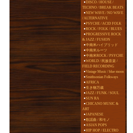
DISCO / HOUSE /
TECHNO / BREAK BEATS
NEW WAVE / NO WAVE
/ ALTERNATIVE
PSYCHE / ACID FOLK
ROCK / FOLK / BLUES
PROGRESSIVE ROCK
& JAZZ / FUSION
中南米ハイブリッド
中南米ルーツ
中南米ROCK / PSYCHE
WORLD / 民族音楽 /
FIELD RECORDING
Vintage Music / blue moon
Smithsonian Folkways
AFRICA
生き物万歳
JAZZ / FUNK / SOUL
SUN RA
CHICANO MUSIC &
ART
JAPANESE
歌謡曲 / 和モノ
ASIAN POPS
HIP HOP / ELECTRO