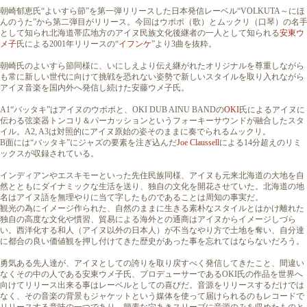
朝崎郁恵氏“よいすら節”を第一弾リリースした日本発信レーベル“VOLKUTA～にほ
んのうた”から第二弾目がリリース。今回はウポポ（歌）とムックリ（口琴）の名
として知られ北海道帯広地方のアイヌ民族文化後継者の一人として知られる
安東ウ
メ子
氏による2001年リリースの“
イフンケ
”より3曲を抜粋。
朝崎氏のよいすら節同様に、いにしえより伝え継がれたオリジナルを尊重しながら
も常に新しい世代に向けて挑戦を恐れない姿勢で新しいスタイルを取り入れながら
アイヌ音楽を国内外へ発信し続けた安藤ウメ子氏。
A1“バッタキ”はアイヌのウポポと、OKI DUB AINU BANDの
OKI
氏によるアイヌに
伝わる弦楽器トンコリ＆パーカッションというフォーキーサウンドが融合したスタ
イル。A2, A3は対照的にアイヌ原始の姿そのままに奏でられるムックリ。
B面には“バッタキ”にジャズの要素を注ぎ込んだ
Joe Claussell
による14分超えのリミ
ックスが収録されている。
インディアンやエスキモーといった先住民族同様、アイヌも元来北海道の大地を自
然とともにダイナミックな生活を送り、独自の文化を開花させていた。北海道の地
名はアイヌ語を無理やりに当て字したものであることは周知の事実だ。
観光の為にイメージ作られた、自然のままに生きる素朴なスタイルとはかけ離れた
独自の高度な文化や慣習、貿易による海外との通商はアイヌからイメージしづら
い。西洋化する和人（アイヌ以外の日本人）が不当なやり方で土地を奪い、自分達
に都合の良い価値観を押し付けてきた歴史があった事を忘れてはならないだろう。
勇気ある先人達が、アイヌとしての誇りを取り戻すべく発信してきたこと、間違い
なくその中の人である安東ウメ子氏、プロデューサーであるOKI氏の作品を世界へ
向けてリリース出来る事はレーベルとしての喜びだ。音源をリリースするだけでは
なく、その音楽の背景もジャケットという媒体を使って届けられるのもレコードで