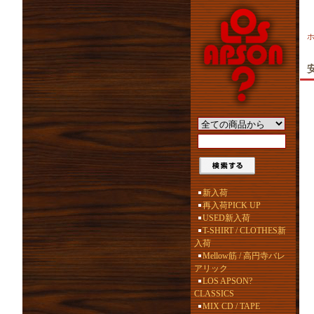
新入荷
再入荷PICK UP
USED新入荷
T-SHIRT / CLOTHES新
入荷
Mellow筋 / 高円寺バレ
アリック
LOS APSON?
CLASSICS
MIX CD / TAPE