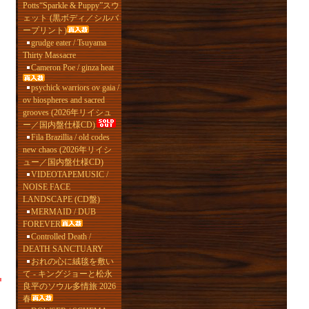
Potts“Sparkle & Puppy”スウ
ェット (黒ボディ／シルバ
ープリント)
grudge eater / Tsuyama
Thirty Massacre
Cameron Poe / ginza heat
psychick warriors ov gaia /
ov biospheres and sacred
grooves (2026年リイシュ
ー／国内盤仕様CD)
Fila Brazillia / old codes
new chaos (2026年リイシ
ュー／国内盤仕様CD)
VIDEOTAPEMUSIC /
NOISE FACE
LANDSCAPE (CD盤)
MERMAID / DUB
FOREVER
Controlled Death /
DEATH SANCTUARY
おれの心に絨毯を敷い
て - キングジョーと松永
良平のソウル多情旅 2026
春