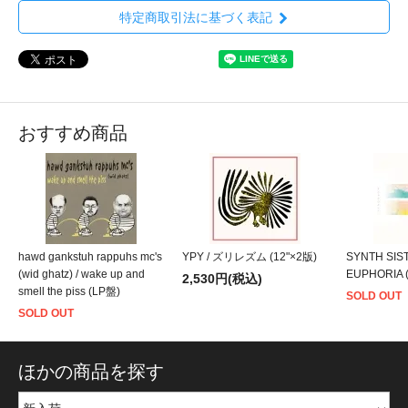
特定商取引法に基づく表記
おすすめ商品
hawd gankstuh rappuhs mc's
YPY / ズリレズム (12"×2版)
SYNTH SIST
(wid ghatz) / wake up and
EUPHORIA 
2,530円(税込)
smell the piss (LP盤)
SOLD OUT
SOLD OUT
ほかの商品を探す