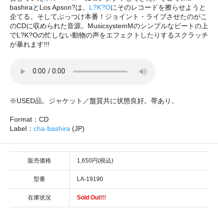
bashiraとLos Apson?は、
L?K?O
にそのレコードを擦らせようと
企てる。そしてぶっつけ本番！ジョイント・ライブさせたのがこ
のCDに収められた音源。MusicsystemMのシンプルなビートの上
でL?K?Oの忙しない動物の声をエフェクトしたりするスクラッチ
が暴れます!!!
※USED品。ジャケット／盤質共に状態良好。帯あり。
Format：CD
Label：
cha-bashira
(JP)
販売価格
1,650円(税込)
型番
LA-19190
在庫状況
Sold Out!!!