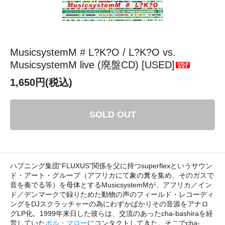
MusicsystemM # L?K?O / L?K?O vs.
MusicsystemM live (廃盤CD) [USED]
1,650円(税込)
SOLD OUT
ハプニング集団“FLUXUS”関係を父に持つsuperflexというサウン
ド・アート・グループ（アフリカにて象の糞を集め、そのガスで
音を奏でる等）を母体とするMusicsystemMが、アフリカ／イン
ド／デンマークで録りためた動物の声のフィールド・レコーディ
ングをDJスクラッチャーの為にわずかばかりその音源をアナロ
グLP化。1999年来日した彼らは、交流のあったcha-bashiraを経
営していた
ポル・マロー
にコンタクトしてきた。そこでcha-