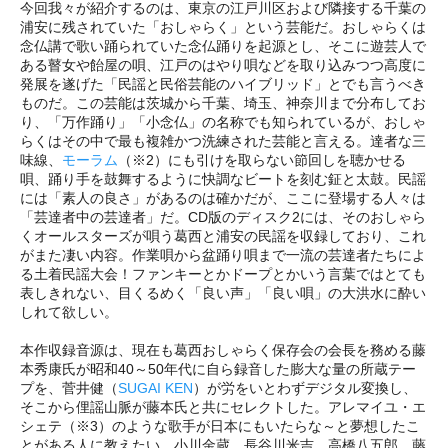
今回我々が紹介するのは、東京の江戸川区および隣接する千葉の
浦安に残されていた「おしゃらく」という芸能だ。おしゃらくは
念仏講で歌い踊られていた念仏踊りを起源とし、そこに遊芸人で
ある瞽女や飴屋の唄、江戸のはやり唄などを取り込みつつ高度に
発展を遂げた「民謡と民俗芸能のハイブリッド」とでも言うべき
ものだ。この芸能は茨城から千葉、埼玉、神奈川まで分布してお
り、「万作踊り」「小念仏」の名称でも知られているが、おしゃ
らくはその中で最も複雑かつ洗練された芸能と言える。達者な三
味線、
モーラム
（※2）にも引けを取らない節回しを聴かせる
唄、踊り手を鼓舞するように快調なビートを刻む鉦と太鼓。民謡
には「素人の良さ」があるのは確かだが、ここに登場する人々は
「芸達者中の芸達者」だ。CD版のディスク2には、そのおしゃら
くオールスターズが唄う葛西と浦安の民謡を収録しており、これ
がまた凄い内容。作業唄から盆踊り唄まで一流の芸達者たちによ
る土着民謡大会！ファンキーとかドープとかいう言葉ではとても
表しきれない、目くるめく「良い声」「良い唄」の大洪水に酔い
しれて欲しい。
本作収録音源は、現在も葛西おしゃらく保存会の会長を務める藤
本秀康氏が昭和40～50年代に自ら録音した膨大な量の所蔵テー
プを、菅井健（
SUGAI KEN
）が労をいとわずデジタル変換し、
そこから俚謡山脈が藤本氏と共にセレクトした。アレマイユ・エ
シェテ（※3）のような歌手が日本にもいたらな～と夢想したこ
とがある人に教えたい。小川金蔵、長谷川米吉、高橋八五郎、藤