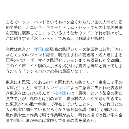
まるでロック・バンドというものを全く知らない国の人間が、初
めて手にしたエレキ・ギターとドラム・セットでその土地の民謡
を完璧に演奏してしまっているようなサウンド。それが我々がこ
こに紹介する「おしゃらく」である。（解説より抜粋）
今度は東京だ！
俚謡山脈
監修の民謡シリーズ第四弾は芸能「おし
ゃらく」のレジェンド録音。明治生まれの芸達者・名人達による
圧巻のパス・ザ・マイク民謡セッションまでも収録した全28曲。
このイイ声、イイ唄の大洪水を浴びれば貴方は自然と言ってしま
うだろう「ジジィババァの芸は最高だな！」。
東京にも民謡ってあるの？と問われたら答えたい「東京こそ唄の
宝庫だ！」と。東京オリンピックによって急速に失われた古き良
き東京をはっぴいえんど（
松本隆
）は「風街」という架空の街に
見立てたが、風街とは別の東京、農漁村の人々や船頭が生きてい
た東京がつい数十年前まで存在していたことを、一体どれほどの
人が現実に知っているだろうか？毎月念仏講（※1）が催され、
農作業や土木作業で唄う作業唄があり、晴れの場では祝い唄を全
員で唄い、夏が来れば盆踊りで死者の霊を慰めた。