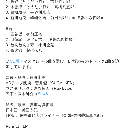
1. 高砂（そうだい節） 吉野政五郎
2. 木更津（そうだい節） 高橋八五郎
3. 白枡粉屋 長谷川米吉
4. 新川地曳 峰崎佐吉 前田治郎助 ＝LP版のみ収録＝
B面
1. 宮谷坂 御前正雄
2. 日蓮記 泉沢春吉 ＝LP版のみ収録＝
3. ねんねん子守 小川金蔵
4. 鉄火節 藤代伝八
※
CD版
ディスク1から5曲を選び、LP版のみのトラック2曲を追
加しています。
監修・解説：俚謡山脈
ADテープ変換：菅井健（SUGAI KEN）
マスタリング：倉谷拓人（Ruv Bytes）
装丁：高木紳介（
Soi48
）
解説／歌詞／貴重写真掲載
日本語・英語表記
LP版：8P中綴じ大判ライナー（CD版未掲載写真含む）
Format：LP