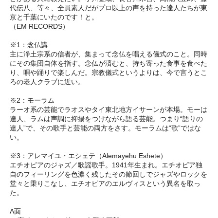
代伝八、等々、全員素人だがプロ以上の声を持った達人たちが東
京と千葉にいたのです！と。
（EM RECORDS）
※1：念仏講
主に浄土宗系の信者が、集まって念仏を唱える儀式のこと。同時
にその集団自体を指す。念仏が済むと、持ち寄った食事を食べた
り、唄や踊りで楽しんだ。宗教儀式というよりは、今で言うとこ
ろの老人クラブに近い。
※2：モーラム
ラーオ系の芸能でラオスやタイ東北地方イサーンが本場。モーは
達人、ラムは声調に抑揚をつけながら語る芸能。つまり“語りの
達人”で、その歌手と芸能の両方をさす。モーラムは“歌”ではな
い。
※3：アレマイユ・エシェテ（Alemayehu Eshete）
エチオピアのジャズ／歌謡歌手。1941年生まれ。エチオピア独
自のフィーリングを色濃く残したその節回しでジャズやロックを
堂々と乗りこなし、エチオピアのエルヴィスという異名を取っ
た。
A面