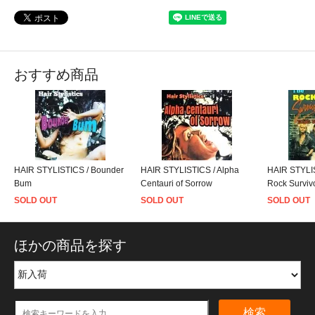
おすすめ商品
HAIR STYLISTICS / Bounder
HAIR STYLISTICS / Alpha
HAIR STYLI
Bum
Centauri of Sorrow
Rock Surviv
SOLD OUT
SOLD OUT
SOLD OUT
ほかの商品を探す
検索