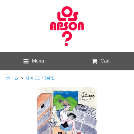
Menu
Cart
ホーム
>
MIX CD / TAPE