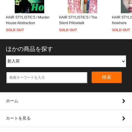
HAIR STYLISTICS / Murder
HAIR STYLISTICS / The
HAIR STYLIS
House Abstraction
Silent Pillowtalk
Nowhere
SOLD OUT
SOLD OUT
SOLD OUT
ほかの商品を探す
検索
ホーム
カートを見る