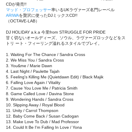
CDが発売!!
マッド・プロフェッサー
率いるUKラヴァーズ名門レーベル
ARIWA
を贅沢に使ったDJミックスCD!!
（OCTAVE-LAB）
DJ HOLIDAY a.k.a 今里from STRUGGLE FOR PRIDE
甘く切ないオールディーズ、ソウル、ラヴァーズロックなどをス
トリ ート・フィーリング溢れるスタイルでプレイ。
1. Waiting For The Chance / Sandra Cross
2. We Miss You / Sandra Cross
3. You&me / Marie Dawn
4. Last Night / Paulette Tajah
5. Feeling's Killing Me (Quietdawn Edit) / Black Majik
6. Falling Love Again / Vitality
7. Cause You Love Me / Patricia Smith
8. Game Called Love / Davina Stone
9. Wondering Hands / Sandra Cross
10. Slipping Away / Royal Blood
11. Unity / Carrol Thompson
12. Baby Come Back / Susan Cadogan
13. Make Love To Dub / Mad Professor
14. Could It Be I'm Falling In Love / Yona