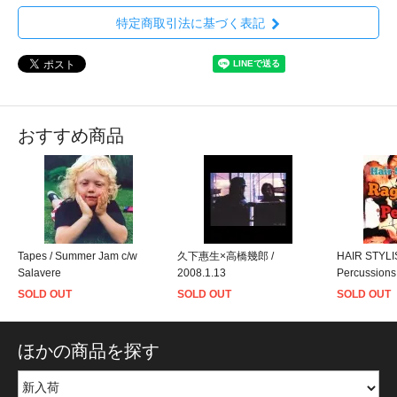
特定商取引法に基づく表記
おすすめ商品
Tapes / Summer Jam c/w
久下惠生×高橋幾郎 /
HAIR STYLIS
Salavere
2008.1.13
Percussions
SOLD OUT
SOLD OUT
SOLD OUT
ほかの商品を探す