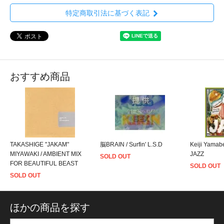
特定商取引法に基づく表記
おすすめ商品
TAKASHIGE "JAKAM"
脳BRAIN / Surfin' L.S.D
Keiji Yama
MIYAWAKI / AMBIENT MIX
JAZZ
SOLD OUT
FOR BEAUTIFUL BEAST
SOLD OUT
SOLD OUT
ほかの商品を探す