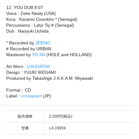
12. YOU DUB 8:07
Voice : Zeke Nealy (USA)
Kora : Karamo Cissokho * (Senegal)
Percussions : Latyr Sy # (Senegal)
Dub : Naoyuki Uchida
* Recorded by
JEBSKI
# Recorded by URBAN
Mastered by
YO.AN
(HOLE and HOLLAND)
Art Worx :
USUGROW
Design : YUUKI IKEGAMI
Produced by Takashige J.A.K.A.M. Miyawaki
Format：CD
Label：
crosspoint
(JP)
販売価格
2,200円(税込)
型番
LA-19959