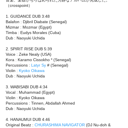
（crosspoint）
1. GUIDANCE DUB 3:48
Balafon : Djibril Diabate (Senegal)
Mizmar : Mozmar (Egypt)
Timba : Eudys Morales (Cuba)
Dub : Naoyuki Uchida
2. SPIRIT RISE DUB 5:39
Voice : Zeke Nealy (USA)
Kora : Karamo Cissokho * (Senegal)
Percussions :
Latyr Sy
# (Senegal)
Violin :
Kyoko Oikawa
Dub : Naoyuki Uchida
3. WABISABI DUB 4:34
Vocal : Muhammad (Egypt)
Violin : Kyoko Oikawa
Percussions : Tinnen, Abdallah Ahmed
Dub : Naoyuki Uchida
4. HANAUMUI DUB 4:46
Original Beatz :
CHURASHIMA NAVIGATOR
(DJ Nu-doh &