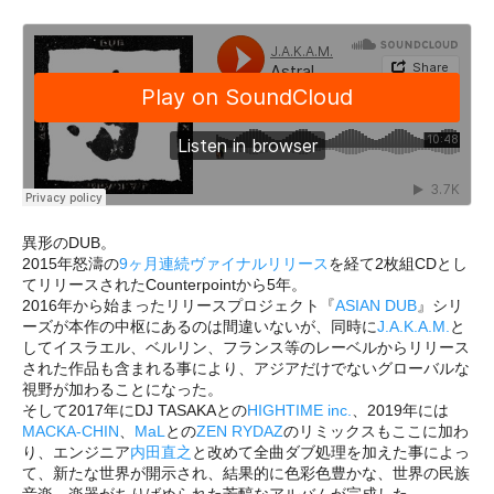
異形のDUB。
2015年怒濤の
9ヶ月連続ヴァイナルリリース
を経て2枚組CDとし
てリリースされたCounterpointから5年。
2016年から始まったリリースプロジェクト『
ASIAN DUB
』シリ
ーズが本作の中枢にあるのは間違いないが、同時に
J.A.K.A.M.
と
してイスラエル、ベルリン、フランス等のレーベルからリリース
された作品も含まれる事により、アジアだけでないグローバルな
視野が加わることになった。
そして2017年にDJ TASAKAとの
HIGHTIME inc.
、2019年には
MACKA-CHIN
、
MaL
との
ZEN RYDAZ
のリミックスもここに加わ
り、エンジニア
内田直之
と改めて全曲ダブ処理を加えた事によっ
て、新たな世界が開示され、結果的に色彩色豊かな、世界の民族
音楽、楽器がちりばめられた芳醇なアルバムが完成した。