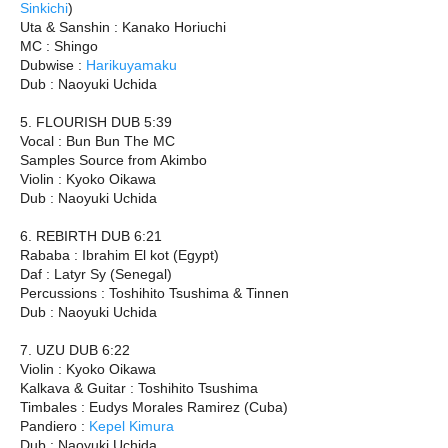
Sinkichi
)
Uta & Sanshin : Kanako Horiuchi
MC : Shingo
Dubwise :
Harikuyamaku
Dub : Naoyuki Uchida
5. FLOURISH DUB 5:39
Vocal : Bun Bun The MC
Samples Source from Akimbo
Violin : Kyoko Oikawa
Dub : Naoyuki Uchida
6. REBIRTH DUB 6:21
Rababa : Ibrahim El kot (Egypt)
Daf : Latyr Sy (Senegal)
Percussions : Toshihito Tsushima & Tinnen
Dub : Naoyuki Uchida
7. UZU DUB 6:22
Violin : Kyoko Oikawa
Kalkava & Guitar : Toshihito Tsushima
Timbales : Eudys Morales Ramirez (Cuba)
Pandiero :
Kepel Kimura
Dub : Naoyuki Uchida