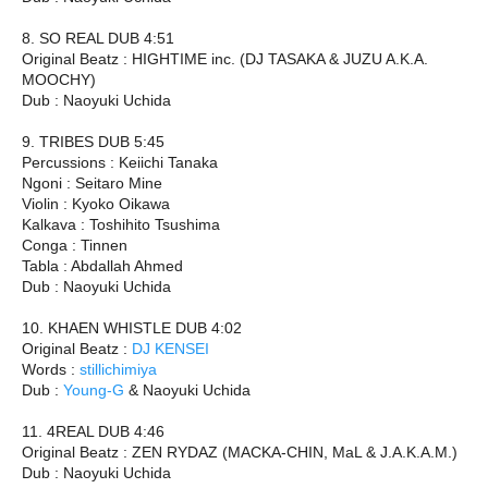
8. SO REAL DUB 4:51
Original Beatz : HIGHTIME inc. (DJ TASAKA & JUZU A.K.A.
MOOCHY)
Dub : Naoyuki Uchida
9. TRIBES DUB 5:45
Percussions : Keiichi Tanaka
Ngoni : Seitaro Mine
Violin : Kyoko Oikawa
Kalkava : Toshihito Tsushima
Conga : Tinnen
Tabla : Abdallah Ahmed
Dub : Naoyuki Uchida
10. KHAEN WHISTLE DUB 4:02
Original Beatz :
DJ KENSEI
Words :
stillichimiya
Dub :
Young-G
& Naoyuki Uchida
11. 4REAL DUB 4:46
Original Beatz : ZEN RYDAZ (MACKA-CHIN, MaL & J.A.K.A.M.)
Dub : Naoyuki Uchida