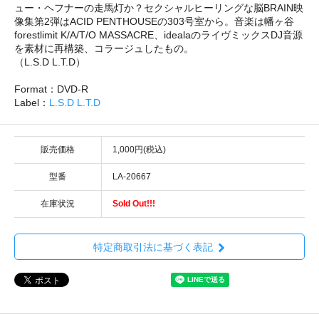
ュー・ヘフナーの走馬灯か？セクシャルヒーリングな脳BRAIN映
像集第2弾はACID PENTHOUSEの303号室から。音楽は幡ヶ谷
forestlimit K/A/T/O MASSACRE、idealaのライヴミックスDJ音源
を素材に再構築、コラージュしたもの。
（L.S.D L.T.D）
Format：DVD-R
Label：
L.S.D L.T.D
販売価格
1,000円(税込)
型番
LA-20667
在庫状況
Sold Out!!!
特定商取引法に基づく表記