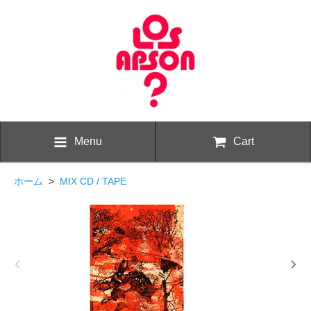
Menu
Cart
ホーム
>
MIX CD / TAPE