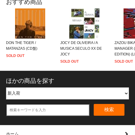
おすすめ商品
DON THE TIGER /
JOCY DE OLIVEIRA / A
ZAZOU BIKA
MATANZAS (CD盤)
MUSICA SECULO XX DE
MANAGER 
JOCY
EDITION) (
SOLD OUT
SOLD OUT
SOLD OUT
ほかの商品を探す
検索
ホーム