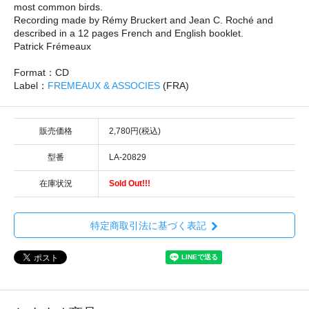
most common birds.
Recording made by Rémy Bruckert and Jean C. Roché and
described in a 12 pages French and English booklet.
Patrick Frémeaux
Format：CD
Label：
FREMEAUX & ASSOCIES
(FRA)
販売価格
2,780円(税込)
型番
LA-20829
在庫状況
Sold Out!!!
特定商取引法に基づく表記