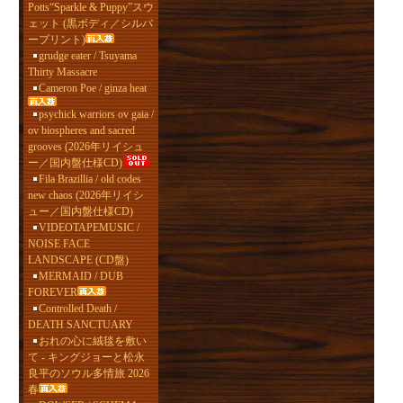
Potts“Sparkle & Puppy”スウ
ェット (黒ボディ／シルバ
ープリント)
grudge eater / Tsuyama
Thirty Massacre
Cameron Poe / ginza heat
psychick warriors ov gaia /
ov biospheres and sacred
grooves (2026年リイシュ
ー／国内盤仕様CD)
Fila Brazillia / old codes
new chaos (2026年リイシ
ュー／国内盤仕様CD)
VIDEOTAPEMUSIC /
NOISE FACE
LANDSCAPE (CD盤)
MERMAID / DUB
FOREVER
Controlled Death /
DEATH SANCTUARY
おれの心に絨毯を敷い
て - キングジョーと松永
良平のソウル多情旅 2026
春