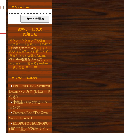
▼
View Cart
ト
］
送料サービスの
お知らせ
オンラインショップで税込
13,200円以上お買い上げの方に
は
送料をサービス
致します！
税込16,500円以上お買い上げで
代金引き換え決済の方には、
代引き手数料もサービス
しち
ゃいます！ 奮ってオーダー
下さいませ!!!!!!!!!!!!!!!
▼
New / Re-stock
EPHEMEGRA / Scattered
Lettersハンカチ (DLコード
付き)
中根圭 / 鳴沢村セッシ
ョンズ
Cameron Poe / The Great
Sanrio Trendkill
ECDPOPO / ECDPOPO
(10" LP盤／2026年リイシ