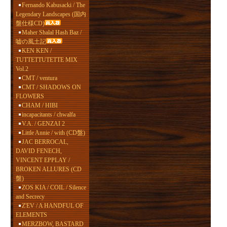
Fernando Kabusacki / The
Legendary Landscapes (国内
盤仕様CD)
Maher Shalal Hash Baz /
嘘の風土記
KEN KEN /
TUTTETTUTETTE MIX
Vol.2
CMT / ventura
CMT / SHADOWS ON
FLOWERS
CHAM / HIBI
incapacitants / chwalfa
V.A. / GENZAI 2
Little Annie / with (CD盤)
JAC BERROCAL,
DAVID FENECH,
VINCENT EPPLAY /
BROKEN ALLURES (CD
盤)
ZOS KIA / COIL / Silence
and Secrecy
Z'EV / A HANDFUL OF
ELEMENTS
MERZBOW, BASTARD