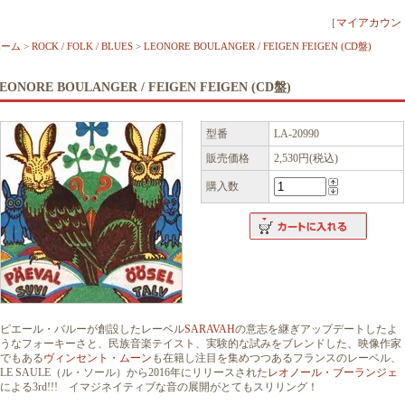
［
マイアカウン
ホーム
>
ROCK / FOLK / BLUES
>
LEONORE BOULANGER / FEIGEN FEIGEN (CD盤)
EONORE BOULANGER / FEIGEN FEIGEN (CD盤)
型番
LA-20990
販売価格
2,530円(税込)
購入数
ピエール・バルーが創設したレーベル
SARAVAH
の意志を継ぎアップデートしたよ
うなフォーキーさと、民族音楽テイスト、実験的な試みをブレンドした、映像作家
でもある
ヴィンセント・ムーン
も在籍し注目を集めつつあるフランスのレーベル、
LE SAULE（ル・ソール）から2016年にリリースされた
レオノール・ブーランジェ
による3rd!!! イマジネイティブな音の展開がとてもスリリング！