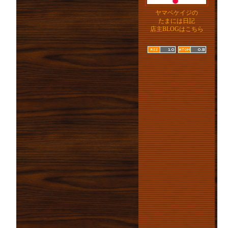
ヤマベケイジの
たまには日記
店主BLOGはこちら