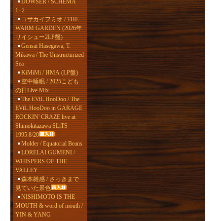
DOWSER / SCHEMA
1+2
コサカイフミオ / THE
WARM GARDEN (2026年
リイシュー2LP盤)
Gensai Hasegawa, T.
Mikawa / The Unstructurized
Sea
KiMiMi / ИМА (LP盤)
空中睡眠 / 2025こども
の日Live Mix
The EViL HooDoo / The
EViL HooDoo in GARAGE
ROCKIN' CRAZE live at
Shimokitazawa SLiTS
1995.8/20
Molder / Equatorial Beans
LORELAI GUMENI /
WHISPERS OF THE
VALLEY
森本雑感 / さっきまで
見ていた景色
NISHIMOTO IS THE
MOUTH & word of mouth /
YIN & YANG