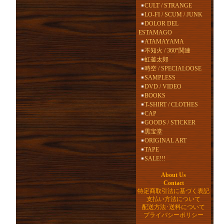
CULT / STRANGE
LO-FI / SCUM / JUNK
DOLOR DEL
ESTAMAGO
ATAMAYAMA
不知火 / 360°関連
虹釜太郎
時空 / SPECIALOOSE
SAMPLESS
DVD / VIDEO
BOOKS
T-SHIRT / CLOTHES
CAP
GOODS / STICKER
黒宝堂
ORIGINAL ART
TAPE
SALE!!!
About Us
Contact
特定商取引法に基づく表記
支払い方法について
配送方法･送料について
プライバシーポリシー