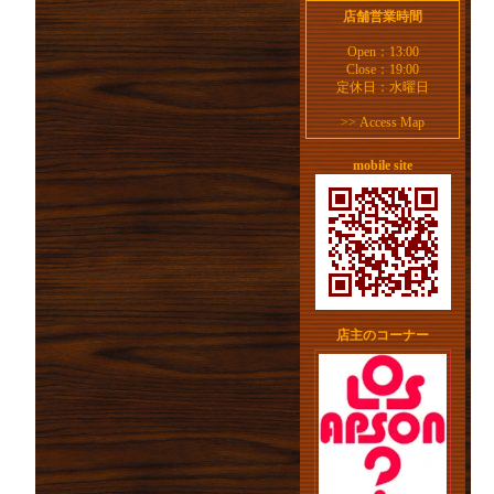
店舗営業時間
Open：13:00
Close：19:00
定休日：水曜日
>>
Access Map
mobile site
店主のコーナー