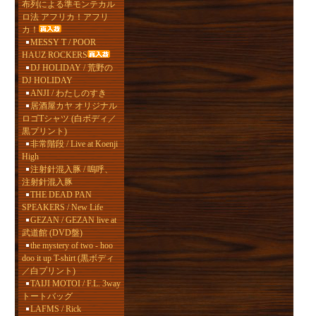
布列による準モンテカル
ロ法 アフリカ！アフリ
カ！
MESSY T / POOR
HAUZ ROCKERS
DJ HOLIDAY / 荒野の
DJ HOLIDAY
ANJI / わたしのすき
居酒屋カヤ オリジナル
ロゴTシャツ (白ボディ／
黒プリント)
非常階段 / Live at Koenji
High
注射針混入豚 / 嗚呼、
注射針混入豚
THE DEAD PAN
SPEAKERS / New Life
GEZAN / GEZAN live at
武道館 (DVD盤)
the mystery of two - hoo
doo it up T-shirt (黒ボディ
／白プリント)
TAIJI MOTOI / F.L. 3way
トートバッグ
LAFMS / Rick