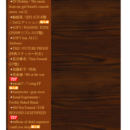
DJ Holiday / The music
from my girl friend's console
stereo. vol.32
触媒夜 / 沈行 (CD-R盤
／2ndエディション)
SOFT / PASSING TONE
(2026年リプレスLP盤)
SOFT feat. ALCI /
Akebono
TMZ / FUTURE PROOF
(特典ステッカー付き)
見汐麻衣 / Turn Around
(LP盤)
加藤町子 / 性純
高倉健 / Me at the war
misaki!! / 7-song EP
funnytwins / gray town
Serial Experiments /
Freshly Baked Ritual
404 Not Funeral / FAR
BEYOND LIGHTSPEED
millions of dead sequencer
/ until you sleep