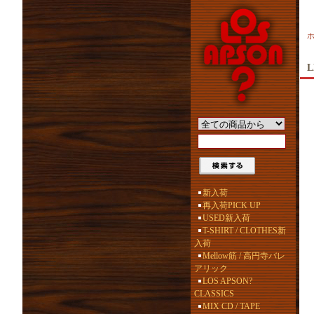
L
新入荷
再入荷PICK UP
USED新入荷
T-SHIRT / CLOTHES新
入荷
Mellow筋 / 高円寺バレ
アリック
LOS APSON?
CLASSICS
MIX CD / TAPE