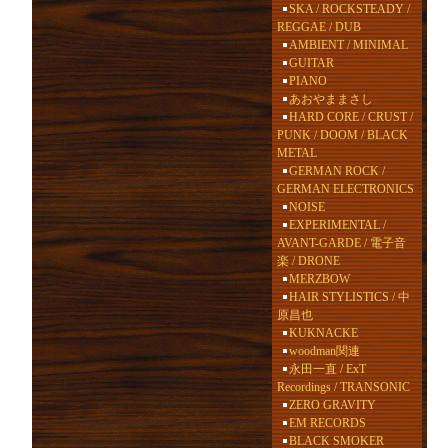
SKA / ROCKSTEADY /
REGGAE / DUB
AMBIENT / MINIMAL
GUITAR
PIANO
あおやままさし
HARD CORE / CRUST /
PUNK / DOOM / BLACK
METAL
GERMAN ROCK /
GERMAN ELECTRONICS
NOISE
EXPERIMENTAL /
AVANT-GARDE / 電子音
楽 / DRONE
MERZBOW
HAIR STYLISTICS / 中
原昌也
KUKNACKE
woodman関連
永田一直 / ExT
Recordings / TRANSONIC
ZERO GRAVITY
EM RECORDS
BLACK SMOKER