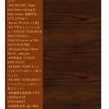
ュー)
DJ HIKARU / Apple
Echo Series with (ing &
holic) version -覚醒申告- -
LIVE @Thank U-
ju sei / 申 (カセット版)
ダブ平＆ニューシャネ
ル＋JUKE/19 / DUB-HEI &
NEW CHANELL＋
JUKE/19 Live rec. at TAD
2023.9.18 (3LP盤)
Noriyasu Nogai / Meow
Mix 01 - neko pan
中村保夫 / CUBAN
KIDS SALSA
NABSF / IVERS Tシャ
ツ (サファリボディ／黒プ
リント)
NABSF / SCREAMIN' T
シャツ (アッシュボディ／
黒プリント)
田畑満＆森田潤 / LIVE
CRITIQUE OF
JUDGEMENT
幻衛奇太郎 / 超一様分