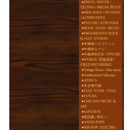
DISCO / HOUSE /
TECHNO / BREAK BEATS
NEW WAVE / NO WAVE
/ ALTERNATIVE
PSYCHE / ACID FOLK
ROCK / FOLK / BLUES
PROGRESSIVE ROCK
& JAZZ / FUSION
中南米ハイブリッド
中南米ルーツ
中南米ROCK / PSYCHE
WORLD / 民族音楽 /
FIELD RECORDING
Vintage Music / blue moon
Smithsonian Folkways
AFRICA
生き物万歳
JAZZ / FUNK / SOUL
SUN RA
CHICANO MUSIC &
ART
JAPANESE
歌謡曲 / 和モノ
ASIAN POPS
HIP HOP / ELECTRO