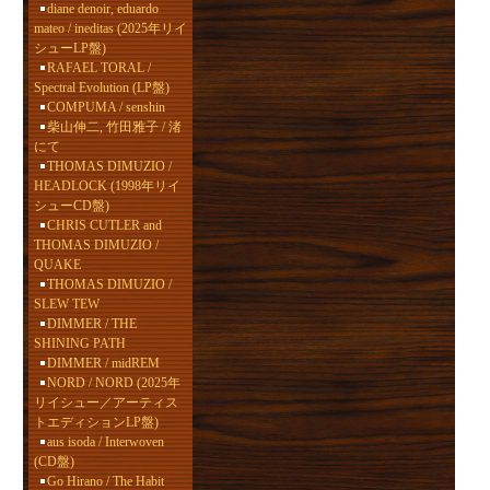
diane denoir, eduardo
mateo / ineditas (2025年リイ
シューLP盤)
RAFAEL TORAL /
Spectral Evolution (LP盤)
COMPUMA / senshin
柴山伸二, 竹田雅子 / 渚
にて
THOMAS DIMUZIO /
HEADLOCK (1998年リイ
シューCD盤)
CHRIS CUTLER and
THOMAS DIMUZIO /
QUAKE
THOMAS DIMUZIO /
SLEW TEW
DIMMER / THE
SHINING PATH
DIMMER / midREM
NORD / NORD (2025年
リイシュー／アーティス
トエディションLP盤)
aus isoda / Interwoven
(CD盤)
Go Hirano / The Habit