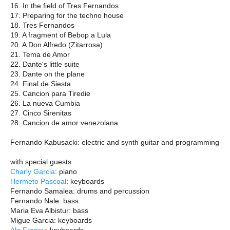
16. In the field of Tres Fernandos
17. Preparing for the techno house
18. Tres Fernandos
19. A fragment of Bebop a Lula
20. A Don Alfredo (Zitarrosa)
21. Tema de Amor
22. Dante's little suite
23. Dante on the plane
24. Final de Siesta
25. Cancion para Tiredie
26. La nueva Cumbia
27. Cinco Sirenitas
28. Cancion de amor venezolana
Fernando Kabusacki: electric and synth guitar and programming
with special guests
Charly Garcia
: piano
Hermeto Pascoal
: keyboards
Fernando Samalea: drums and percussion
Fernando Nale: bass
Maria Eva Albistur: bass
Migue Garcia: keyboards
Ale Franov
: keyboards