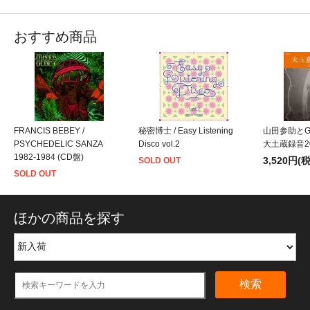
おすすめ商品
FRANCIS BEBEY /
秘密博士 / Easy Listening
山田参助とG.
PSYCHEDELIC SANZA
Disco vol.2
大土蔵録音202
1982-1984 (CD盤)
3,520円(
SOLD OUT
SOLD OUT
ほかの商品を探す
検索