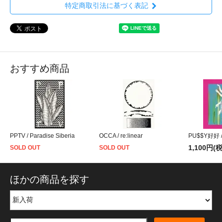
特定商取引法に基づく表記
おすすめ商品
PPTV / Paradise Siberia
OCCA / re:linear
PU$$Y好好
1,100円(
SOLD OUT
SOLD OUT
ほかの商品を探す