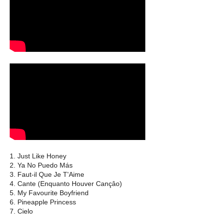
1. Just Like Honey
2. Ya No Puedo Más
3. Faut-il Que Je T'Aime
4. Cante (Enquanto Houver Cançâo)
5. My Favourite Boyfriend
6. Pineapple Princess
7. Cielo