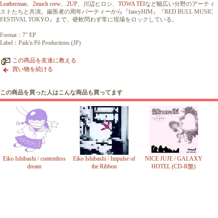
Leatherman
、
2much crew
、
2UP
、川辺ヒロシ、
TOWA TEI
など幅広い分野のアーティ
ストたちと共演。歯医者の周年パーティーから『fancyHIM』『RED BULL MUSIC
FESTIVAL TOKYO』まで、硬軟問わず常に現場をロックしている。
Format：7" EP
Label：Paik'n Pô Productions (JP)
この商品を友達に教える
買い物を続ける
この商品を買った人はこんな商品も買ってます
Eiko Ishibashi / contentless
Eiko Ishibashi / Impulse of
NICE JUJE / GALAXY
dream
the Ribbon
HOTEL (CD-R盤)