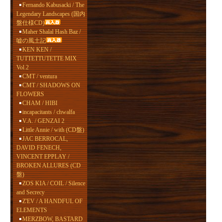
Fernando Kabusacki / The
Legendary Landscapes (国内
盤仕様CD)
Maher Shalal Hash Baz /
嘘の風土記
KEN KEN /
TUTTETTUTETTE MIX
Vol.2
CMT / ventura
CMT / SHADOWS ON
FLOWERS
CHAM / HIBI
incapacitants / chwalfa
V.A. / GENZAI 2
Little Annie / with (CD盤)
JAC BERROCAL,
DAVID FENECH,
VINCENT EPPLAY /
BROKEN ALLURES (CD
盤)
ZOS KIA / COIL / Silence
and Secrecy
Z'EV / A HANDFUL OF
ELEMENTS
MERZBOW, BASTARD