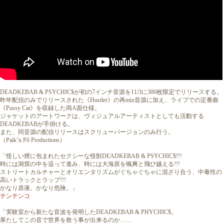
DEADKEBAB & PSYCHIC$が初の7インチ音源を11/3に300枚限定でリリースする。
昨年配信のみでリリースされた《Hustler》の再mix音源に加え、ライブでの定番曲
《Pussy Cat》を収録した両A面仕様。
ジャケットのアートワークは、ヴィジュアルアーティストとしても活動する
DEADKEBABが手掛ける。
また、同音源の配信リリースはスクリューバージョンのみ行う。
（Paik’n Pô Productions）
「怪しい煙に包まれたセクシーな怪獣DEADKEBAB & PSYCHIC$!!!
時には洞窟の中を這って進み、時には大海原を颯爽と飛び越える!!!
ストリートカルチャーとオリエンタリズムがぐちゃぐちゃに混ざり合う、中毒性の
高いトラックとラップ!!!
かなり原液。かなり危険。」
テンテンコ
「実験室から新たな音波を発明したDEADKEBAB & PHYCHIC$。
果たしてこの音で世界を救う事が出来るのか……