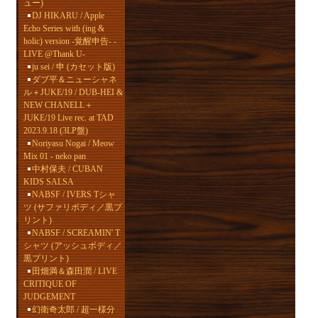
ュー)
DJ HIKARU / Apple
よ
Echo Series with (ing &
holic) version -覚醒申告- -
LIVE @Thank U-
ju sei / 申 (カセット版)
ダブ平＆ニューシャネ
ル＋JUKE/19 / DUB-HEI &
NEW CHANELL＋
JUKE/19 Live rec. at TAD
2023.9.18 (3LP盤)
Noriyasu Nogai / Meow
Mix 01 - neko pan
中村保夫 / CUBAN
KIDS SALSA
NABSF / IVERS Tシャ
ツ (サファリボディ／黒プ
リント)
NABSF / SCREAMIN' T
シャツ (アッシュボディ／
黒プリント)
田畑満＆森田潤 / LIVE
CRITIQUE OF
JUDGEMENT
幻衛奇太郎 / 超一様分