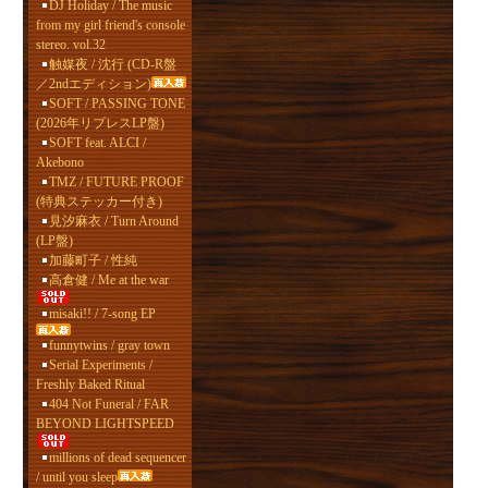
DJ Holiday / The music
from my girl friend's console
stereo. vol.32
触媒夜 / 沈行 (CD-R盤
／2ndエディション)
SOFT / PASSING TONE
(2026年リプレスLP盤)
SOFT feat. ALCI /
Akebono
TMZ / FUTURE PROOF
(特典ステッカー付き)
見汐麻衣 / Turn Around
(LP盤)
加藤町子 / 性純
高倉健 / Me at the war
misaki!! / 7-song EP
funnytwins / gray town
Serial Experiments /
Freshly Baked Ritual
404 Not Funeral / FAR
BEYOND LIGHTSPEED
millions of dead sequencer
/ until you sleep