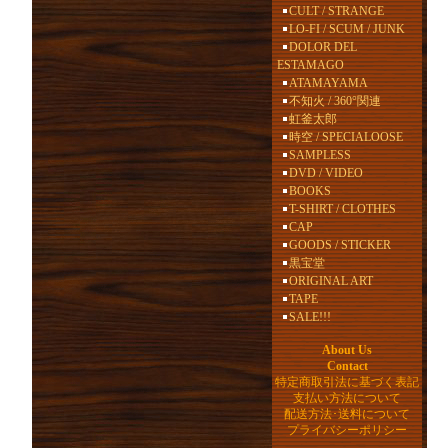
CULT / STRANGE
LO-FI / SCUM / JUNK
DOLOR DEL
ESTAMAGO
ATAMAYAMA
不知火 / 360°関連
虹釜太郎
時空 / SPECIALOOSE
SAMPLESS
DVD / VIDEO
BOOKS
T-SHIRT / CLOTHES
CAP
GOODS / STICKER
黒宝堂
ORIGINAL ART
TAPE
SALE!!!
About Us
Contact
特定商取引法に基づく表記
支払い方法について
配送方法･送料について
プライバシーポリシー