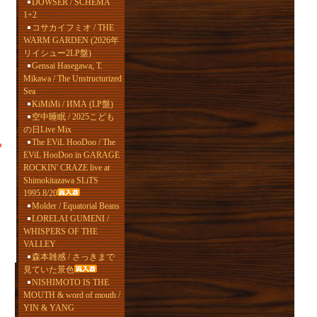
DOWSER / SCHEMA
1+2
コサカイフミオ / THE
WARM GARDEN (2026年
リイシュー2LP盤)
Gensai Hasegawa, T.
Mikawa / The Unstructurized
Sea
KiMiMi / ИМА (LP盤)
空中睡眠 / 2025こども
の日Live Mix
The EViL HooDoo / The
EViL HooDoo in GARAGE
ROCKIN' CRAZE live at
Shimokitazawa SLiTS
1995.8/20
Molder / Equatorial Beans
LORELAI GUMENI /
WHISPERS OF THE
VALLEY
森本雑感 / さっきまで
見ていた景色
NISHIMOTO IS THE
MOUTH & word of mouth /
YIN & YANG