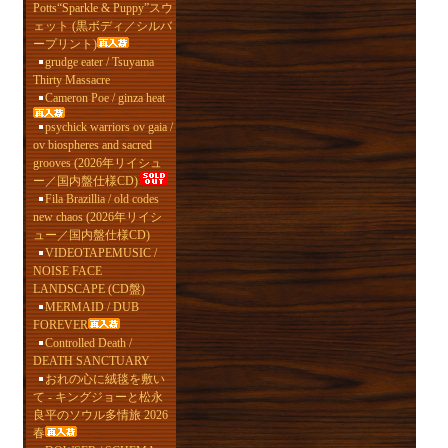
Potts“Sparkle & Puppy”スウ
ェット (黒ボディ／シルバ
ープリント)
grudge eater / Tsuyama
Thirty Massacre
Cameron Poe / ginza heat
psychick warriors ov gaia /
ov biospheres and sacred
grooves (2026年リイシュ
ー／国内盤仕様CD)
Fila Brazillia / old codes
new chaos (2026年リイシ
ュー／国内盤仕様CD)
VIDEOTAPEMUSIC /
NOISE FACE
LANDSCAPE (CD盤)
MERMAID / DUB
FOREVER
Controlled Death /
DEATH SANCTUARY
おれの心に絨毯を敷い
て - キングジョーと松永
良平のソウル多情旅 2026
春