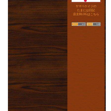
ヤマベケイジの
たまには日記
店主BLOGはこちら