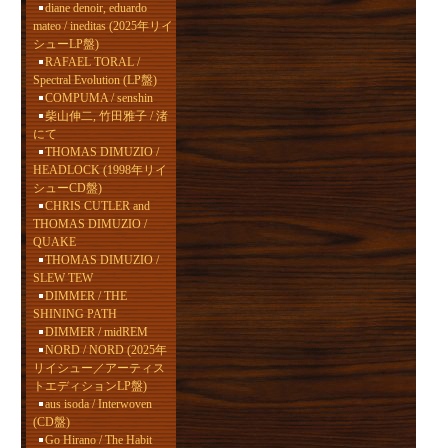
diane denoir, eduardo
mateo / ineditas (2025年リイ
シューLP盤)
RAFAEL TORAL /
Spectral Evolution (LP盤)
COMPUMA / senshin
柴山伸二, 竹田雅子 / 渚
にて
THOMAS DIMUZIO /
HEADLOCK (1998年リイ
シューCD盤)
CHRIS CUTLER and
THOMAS DIMUZIO /
QUAKE
THOMAS DIMUZIO /
SLEW TEW
DIMMER / THE
SHINING PATH
DIMMER / midREM
NORD / NORD (2025年
リイシュー／アーティス
トエディションLP盤)
aus isoda / Interwoven
(CD盤)
Go Hirano / The Habit