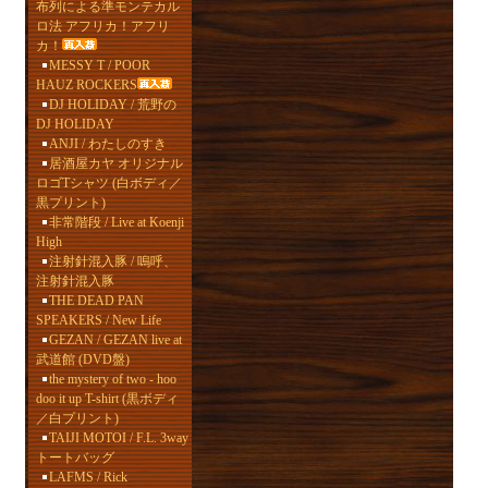
布列による準モンテカル
ロ法 アフリカ！アフリ
カ！
MESSY T / POOR
HAUZ ROCKERS
DJ HOLIDAY / 荒野の
DJ HOLIDAY
ANJI / わたしのすき
居酒屋カヤ オリジナル
ロゴTシャツ (白ボディ／
黒プリント)
非常階段 / Live at Koenji
High
注射針混入豚 / 嗚呼、
注射針混入豚
THE DEAD PAN
SPEAKERS / New Life
GEZAN / GEZAN live at
武道館 (DVD盤)
the mystery of two - hoo
doo it up T-shirt (黒ボディ
／白プリント)
TAIJI MOTOI / F.L. 3way
トートバッグ
LAFMS / Rick