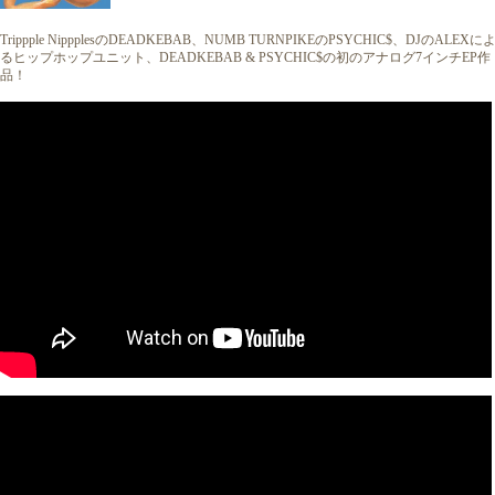
Trippple NippplesのDEADKEBAB、NUMB TURNPIKEのPSYCHIC$、DJのALEXに
るヒップホップユニット、DEADKEBAB & PSYCHIC$の初のアナログ7インチEP作
品！