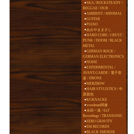
SKA / ROCKSTEADY /
REGGAE / DUB
AMBIENT / MINIMAL
GUITAR
PIANO
あおやままさし
HARD CORE / CRUST /
PUNK / DOOM / BLACK
METAL
GERMAN ROCK /
GERMAN ELECTRONICS
NOISE
EXPERIMENTAL /
AVANT-GARDE / 電子音
楽 / DRONE
MERZBOW
HAIR STYLISTICS / 中
原昌也
KUKNACKE
woodman関連
永田一直 / ExT
Recordings / TRANSONIC
ZERO GRAVITY
EM RECORDS
BLACK SMOKER