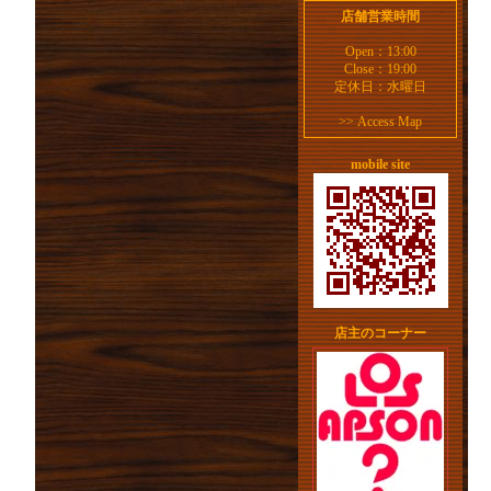
店舗営業時間
Open：13:00
Close：19:00
定休日：水曜日
>>
Access Map
mobile site
店主のコーナー