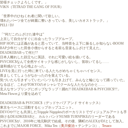
皆様チェックよろしくです。」
VIKN（TETRAD THE GANG OF FOUR）
「世界中のひねくれ者に聞いて欲しい。
壊れたパーツ全てが綺麗に整いきっている、美しいカオストラック。」
PELI / DJ
「“何だこのふざけた連中は”
上京して自分がすぐに出会ったラップグループ。
HIP HOPには正義があると思っていて、当時首を上下に振るしか知らないBOOM
BAP少年だった田舎小僧からすると名前も音楽もふざけて見えた。
DEADKEBABって何だ!?
日本人離れした顔立ちに英語、それに可愛い絵を描いてる。
PSYCHIC$なんて全然サイキックな感じがしないし、笛吹いてるし……
違和感がとても心地よかった。
LIVEを見に行った時に来ている人たちがめちゃくちゃハイセンス。
羨ましくてしょうがなかったのを覚えている。
気づいたら引きずっていたパンツも引き上げて、みんなと輪になって踊っていた。
なるほど、これがTOKYOのオシャレでクールな人たちなのかと……
玄人なサンプリングにポップなラップ！踊れ!! DEADKEBAB & PSYCHIC$!!!」
Meta Flowerより愛を込めて
DEADKEBAB & PSYCHIC$（デッドケバブ アンド サイキックス）
東京をベースに活動するヒップホップユニット。
DEVOや!!!とも共演したTrippple Nippplesのボーカリストでヴィジュアルアートも手
掛けるDEADKEBABと、カルトバンドNUMB TURNPIKEのリーダーである
PSYCHIC$が、2016年に地元駒沢で結成。その後、隣町のALEXがDJとして加入。
これまでにMAJOR FORCE、Mika Ten（
美川俊治
＋テンテンコ）、
Texaco