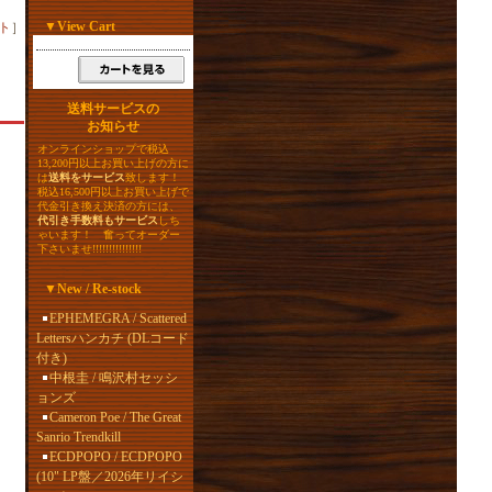
▼
View Cart
ト
］
送料サービスの
お知らせ
オンラインショップで税込
13,200円以上お買い上げの方に
は
送料をサービス
致します！
税込16,500円以上お買い上げで
代金引き換え決済の方には、
代引き手数料もサービス
しち
ゃいます！ 奮ってオーダー
下さいませ!!!!!!!!!!!!!!!
▼
New / Re-stock
EPHEMEGRA / Scattered
Lettersハンカチ (DLコード
付き)
中根圭 / 鳴沢村セッシ
ョンズ
Cameron Poe / The Great
Sanrio Trendkill
ECDPOPO / ECDPOPO
(10" LP盤／2026年リイシ