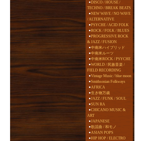
DISCO / HOUSE /
TECHNO / BREAK BEATS
NEW WAVE / NO WAVE
/ ALTERNATIVE
PSYCHE / ACID FOLK
ROCK / FOLK / BLUES
PROGRESSIVE ROCK
& JAZZ / FUSION
中南米ハイブリッド
中南米ルーツ
中南米ROCK / PSYCHE
WORLD / 民族音楽 /
FIELD RECORDING
Vintage Music / blue moon
Smithsonian Folkways
AFRICA
生き物万歳
JAZZ / FUNK / SOUL
SUN RA
CHICANO MUSIC &
ART
JAPANESE
歌謡曲 / 和モノ
ASIAN POPS
HIP HOP / ELECTRO