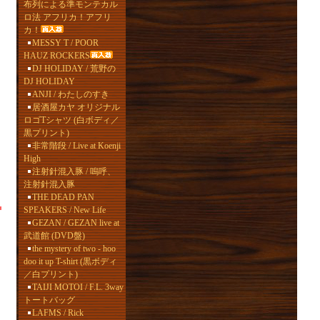
布列による準モンテカル
ロ法 アフリカ！アフリ
カ！
MESSY T / POOR
HAUZ ROCKERS
DJ HOLIDAY / 荒野の
DJ HOLIDAY
ANJI / わたしのすき
居酒屋カヤ オリジナル
ロゴTシャツ (白ボディ／
黒プリント)
非常階段 / Live at Koenji
High
注射針混入豚 / 嗚呼、
注射針混入豚
THE DEAD PAN
SPEAKERS / New Life
GEZAN / GEZAN live at
武道館 (DVD盤)
the mystery of two - hoo
doo it up T-shirt (黒ボディ
／白プリント)
TAIJI MOTOI / F.L. 3way
トートバッグ
LAFMS / Rick