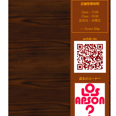
店舗営業時間
Open：13:00
Close：19:00
定休日：水曜日
>>
Access Map
mobile site
店主のコーナー