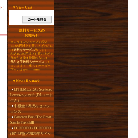
▼
View Cart
ト
］
送料サービスの
お知らせ
オンラインショップで税込
13,200円以上お買い上げの方に
は
送料をサービス
致します！
税込16,500円以上お買い上げで
代金引き換え決済の方には、
代引き手数料もサービス
しち
ゃいます！ 奮ってオーダー
下さいませ!!!!!!!!!!!!!!!
▼
New / Re-stock
EPHEMEGRA / Scattered
Lettersハンカチ (DLコード
付き)
中根圭 / 鳴沢村セッシ
ョンズ
Cameron Poe / The Great
Sanrio Trendkill
ECDPOPO / ECDPOPO
(10" LP盤／2026年リイシ