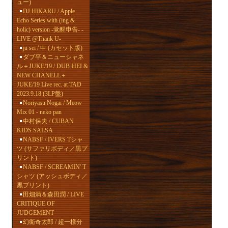
ュー)
DJ HIKARU / Apple
Echo Series with (ing &
holic) version -覚醒申告- -
LIVE @Thank U-
ju sei / 申 (カセット版)
ダブ平＆ニューシャネ
ル＋JUKE/19 / DUB-HEI &
NEW CHANELL＋
JUKE/19 Live rec. at TAD
2023.9.18 (3LP盤)
Noriyasu Nogai / Meow
Mix 01 - neko pan
中村保夫 / CUBAN
KIDS SALSA
NABSF / IVERS Tシャ
ツ (サファリボディ／黒プ
リント)
NABSF / SCREAMIN' T
シャツ (アッシュボディ／
黒プリント)
田畑満＆森田潤 / LIVE
CRITIQUE OF
JUDGEMENT
幻衛奇太郎 / 超一様分