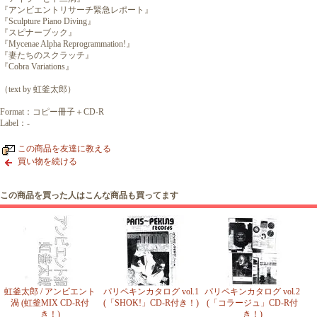
『アンビエントリサーチ緊急レポート』
『Sculpture Piano Diving』
『スピナーブック』
『Mycenae Alpha Reprogrammation!』
『妻たちのスクラッチ』
『Cobra Variations』
（text by 虹釜太郎）
Format：コピー冊子＋CD-R
Label：-
この商品を友達に教える
買い物を続ける
この商品を買った人はこんな商品も買ってます
虹釜太郎 / アンビエント
パリペキンカタログ vol.1
パリペキンカタログ vol.2
渦 (虹釜MIX CD-R付
(「SHOK!」CD-R付き！)
(「コラージュ」CD-R付
き！)
き！)