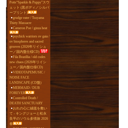
Potts“Sparkle & Puppy”スウ
ェット (黒ボディ／シルバ
ープリント)
grudge eater / Tsuyama
Thirty Massacre
Cameron Poe / ginza heat
psychick warriors ov gaia /
ov biospheres and sacred
grooves (2026年リイシュ
ー／国内盤仕様CD)
Fila Brazillia / old codes
new chaos (2026年リイシ
ュー／国内盤仕様CD)
VIDEOTAPEMUSIC /
NOISE FACE
LANDSCAPE (CD盤)
MERMAID / DUB
FOREVER
Controlled Death /
DEATH SANCTUARY
おれの心に絨毯を敷い
て - キングジョーと松永
良平のソウル多情旅 2026
春