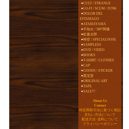
CULT / STRANGE
LO-FI / SCUM / JUNK
DOLOR DEL
ESTAMAGO
ATAMAYAMA
不知火 / 360°関連
虹釜太郎
時空 / SPECIALOOSE
SAMPLESS
DVD / VIDEO
BOOKS
T-SHIRT / CLOTHES
CAP
GOODS / STICKER
黒宝堂
ORIGINAL ART
TAPE
SALE!!!
About Us
Contact
特定商取引法に基づく表記
支払い方法について
配送方法･送料について
プライバシーポリシー