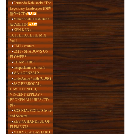
Fernando Kabusacki / The
Legendary Landscapes (国内
盤仕様CD)
Maher Shalal Hash Baz /
嘘の風土記
KEN KEN /
TUTTETTUTETTE MIX
Vol.2
CMT / ventura
CMT / SHADOWS ON
FLOWERS
CHAM / HIBI
incapacitants / chwalfa
V.A. / GENZAI 2
Little Annie / with (CD盤)
JAC BERROCAL,
DAVID FENECH,
VINCENT EPPLAY /
BROKEN ALLURES (CD
盤)
ZOS KIA / COIL / Silence
and Secrecy
Z'EV / A HANDFUL OF
ELEMENTS
MERZBOW, BASTARD