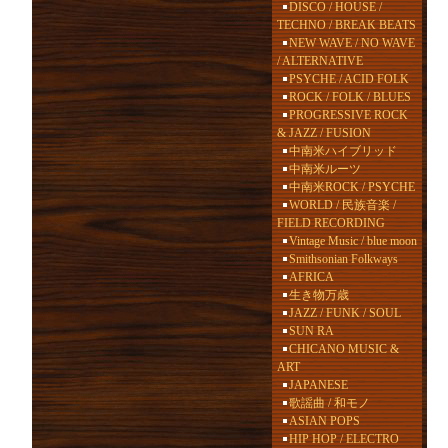
DISCO / HOUSE /
TECHNO / BREAK BEATS
NEW WAVE / NO WAVE
/ ALTERNATIVE
PSYCHE / ACID FOLK
ROCK / FOLK / BLUES
PROGRESSIVE ROCK
& JAZZ / FUSION
中南米ハイブリッド
中南米ルーツ
中南米ROCK / PSYCHE
WORLD / 民族音楽 /
FIELD RECORDING
Vintage Music / blue moon
Smithsonian Folkways
AFRICA
生き物万歳
JAZZ / FUNK / SOUL
SUN RA
CHICANO MUSIC &
ART
JAPANESE
歌謡曲 / 和モノ
ASIAN POPS
HIP HOP / ELECTRO