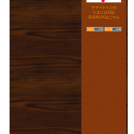
ヤマベケイジの
たまには日記
店主BLOGはこちら