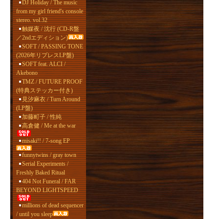
DJ Holiday / The music
from my girl friend's console
stereo. vol.32
触媒夜 / 沈行 (CD-R盤
／2ndエディション)
SOFT / PASSING TONE
(2026年リプレスLP盤)
SOFT feat. ALCI /
Akebono
TMZ / FUTURE PROOF
(特典ステッカー付き)
見汐麻衣 / Turn Around
(LP盤)
加藤町子 / 性純
高倉健 / Me at the war
misaki!! / 7-song EP
funnytwins / gray town
Serial Experiments /
Freshly Baked Ritual
404 Not Funeral / FAR
BEYOND LIGHTSPEED
millions of dead sequencer
/ until you sleep