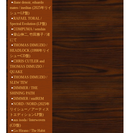
diane denoir, eduardo
mateo / ineditas (2025年リイ
シューLP盤)
RAFAEL TORAL /
Spectral Evolution (LP盤)
COMPUMA / senshin
柴山伸二, 竹田雅子 / 渚
にて
THOMAS DIMUZIO /
HEADLOCK (1998年リイ
シューCD盤)
CHRIS CUTLER and
THOMAS DIMUZIO /
QUAKE
THOMAS DIMUZIO /
SLEW TEW
DIMMER / THE
SHINING PATH
DIMMER / midREM
NORD / NORD (2025年
リイシュー／アーティス
トエディションLP盤)
aus isoda / Interwoven
(CD盤)
Go Hirano / The Habit