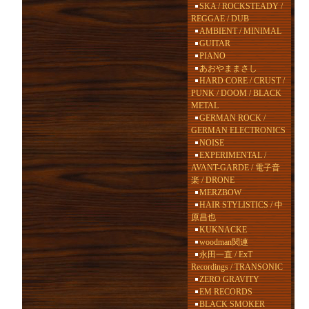
SKA / ROCKSTEADY /
REGGAE / DUB
AMBIENT / MINIMAL
GUITAR
PIANO
あおやままさし
HARD CORE / CRUST /
PUNK / DOOM / BLACK
METAL
GERMAN ROCK /
GERMAN ELECTRONICS
NOISE
EXPERIMENTAL /
AVANT-GARDE / 電子音
楽 / DRONE
MERZBOW
HAIR STYLISTICS / 中
原昌也
KUKNACKE
woodman関連
永田一直 / ExT
Recordings / TRANSONIC
ZERO GRAVITY
EM RECORDS
BLACK SMOKER