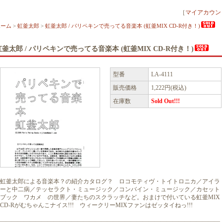
［
マイアカウン
ホーム
>
虹釜太郎
>
虹釜太郎 / パリペキンで売ってる音楽本 (虹釜MIX CD-R付き！)
虹釜太郎 / パリペキンで売ってる音楽本 (虹釜MIX CD-R付き！)
型番
LA-4111
販売価格
1,222円(税込)
在庫数
Sold Out!!!
虹釜太郎による音楽本？の紹介カタログ？ ロコモティヴ・トイトロニカ／アイラ
ーと中二病／テッセラクト・ミュージック／コンバイン・ミュージック／カセット
ブック ワカメ の世界／妻たちのスクラッチなど。おまけで付いている虹釜MIX
CD-Rがむちゃんこナイス!!! ウィークリーMIXファンはゼッタイねっ!!!
―――――――――――――――――――――――――――――――――――――