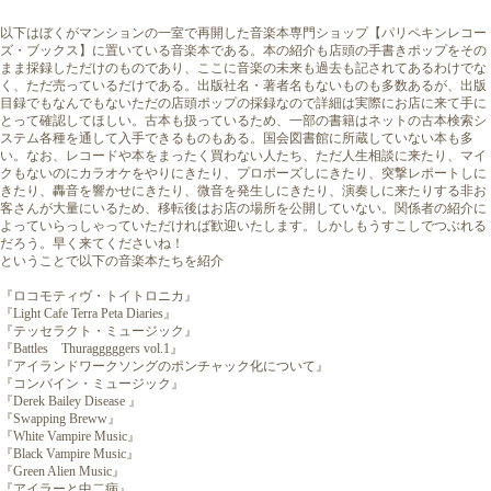
以下はぼくがマンションの一室で再開した音楽本専門ショップ【パリペキンレコー
ズ・ブックス】に置いている音楽本である。本の紹介も店頭の手書きポップをその
まま採録しただけのものであり、ここに音楽の未来も過去も記されてあるわけでな
く、ただ売っているだけである。出版社名・著者名もないものも多数あるが、出版
目録でもなんでもないただの店頭ポップの採録なので詳細は実際にお店に来て手に
とって確認してほしい。古本も扱っているため、一部の書籍はネットの古本検索シ
ステム各種を通して入手できるものもある。国会図書館に所蔵していない本も多
い。なお、レコードや本をまったく買わない人たち、ただ人生相談に来たり、マイ
クもないのにカラオケをやりにきたり、プロポーズしにきたり、突撃レポートしに
きたり、轟音を響かせにきたり、微音を発生しにきたり、演奏しに来たりする非お
客さんが大量にいるため、移転後はお店の場所を公開していない。関係者の紹介に
よっていらっしゃっていただければ歓迎いたします。しかしもうすこしでつぶれる
だろう。早く来てくださいね！
ということで以下の音楽本たちを紹介
『ロコモティヴ・トイトロニカ』
『Light Cafe Terra Peta Diaries』
『テッセラクト・ミュージック』
『Battles Thuragggggers vol.1』
『アイランドワークソングのポンチャック化について』
『コンバイン・ミュージック』
『Derek Bailey Disease 』
『Swapping Breww』
『White Vampire Music』
『Black Vampire Music』
『Green Alien Music』
『アイラーと中二病』