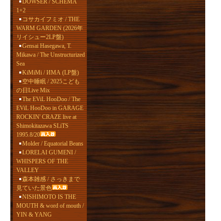
DOWSER / SCHEMA
1+2
コサカイフミオ / THE
WARM GARDEN (2026年
リイシュー2LP盤)
Gensai Hasegawa, T.
Mikawa / The Unstructurized
Sea
KiMiMi / ИМА (LP盤)
空中睡眠 / 2025こども
の日Live Mix
The EViL HooDoo / The
EViL HooDoo in GARAGE
ROCKIN' CRAZE live at
Shimokitazawa SLiTS
1995.8/20
Molder / Equatorial Beans
LORELAI GUMENI /
WHISPERS OF THE
VALLEY
森本雑感 / さっきまで
見ていた景色
NISHIMOTO IS THE
MOUTH & word of mouth /
YIN & YANG