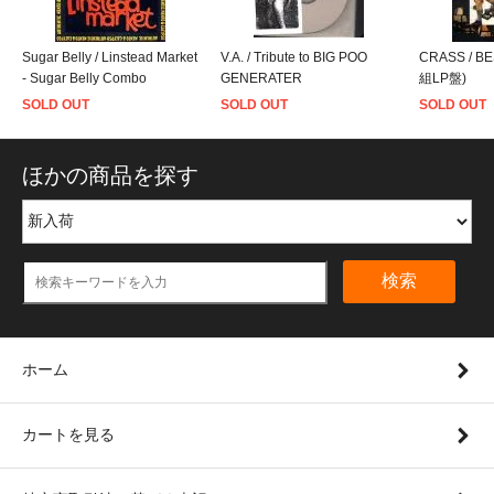
Sugar Belly / Linstead Market
V.A. / Tribute to BIG POO
CRASS / B
- Sugar Belly Combo
GENERATER
組LP盤)
SOLD OUT
SOLD OUT
SOLD OUT
ほかの商品を探す
検索
ホーム
カートを見る