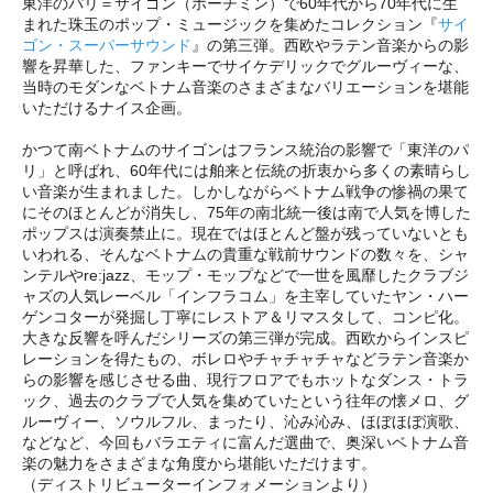
東洋のパリ＝サイゴン（ホーチミン）で60年代から70年代に生
まれた珠玉のポップ・ミュージックを集めたコレクション『
サイ
ゴン・スーパーサウンド
』の第三弾。西欧やラテン音楽からの影
響を昇華した、ファンキーでサイケデリックでグルーヴィーな、
当時のモダンなベトナム音楽のさまざまなバリエーションを堪能
いただけるナイス企画。
かつて南ベトナムのサイゴンはフランス統治の影響で「東洋のパ
リ」と呼ばれ、60年代には舶来と伝統の折衷から多くの素晴らし
い音楽が生まれました。しかしながらベトナム戦争の惨禍の果て
にそのほとんどが消失し、75年の南北統一後は南で人気を博した
ポップスは演奏禁止に。現在ではほとんど盤が残っていないとも
いわれる、そんなベトナムの貴重な戦前サウンドの数々を、シャ
ンテルやre:jazz、モップ・モップなどで一世を風靡したクラブジ
ャズの人気レーベル「インフラコム」を主宰していたヤン・ハー
ゲンコターが発掘し丁寧にレストア＆リマスタして、コンピ化。
大きな反響を呼んだシリーズの第三弾が完成。西欧からインスピ
レーションを得たもの、ボレロやチャチャチャなどラテン音楽か
らの影響を感じさせる曲、現行フロアでもホットなダンス・トラ
ック、過去のクラブで人気を集めていたという往年の懐メロ、グ
ルーヴィー、ソウルフル、まったり、沁み沁み、ほぼほぼ演歌、
などなど、今回もバラエティに富んだ選曲で、奥深いベトナム音
楽の魅力をさまざまな角度から堪能いただけます。
（ディストリビューターインフォメーションより）