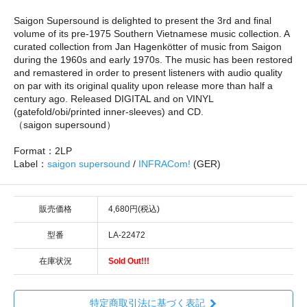
Saigon Supersound is delighted to present the 3rd and final
volume of its pre-1975 Southern Vietnamese music collection. A
curated collection from Jan Hagenkötter of music from Saigon
during the 1960s and early 1970s. The music has been restored
and remastered in order to present listeners with audio quality
on par with its original quality upon release more than half a
century ago. Released DIGITAL and on VINYL
(gatefold/obi/printed inner-sleeves) and CD.
（saigon supersound）
Format：2LP
Label：
saigon supersound
/
INFRACom!
(GER)
販売価格
4,680円(税込)
型番
LA-22472
在庫状況
Sold Out!!!
特定商取引法に基づく表記