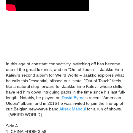
In this age of constant connectivity, switching off has become
one of the great luxuries, and on "Out of Touch" – Jaakko Eino
Kalevi's second album for Weird World – Jaakko explores what
he calls this "essential, blissed out" state. "Out of Touch" feels
like a natural step forward for Jaakko Eino Kalevi, whose skills
have led him down intriguing paths in the time since his last full-
length. Notably, he played on
David Byrne
's recent "American
Utopia" album, and in 2016 he was invited to join the line-up of
cult Belgian new-wave band
Aksak Maboul
for a run of shows.
（WEIRD WORLD）
Side A
1. CHINA EDDIE 3:58