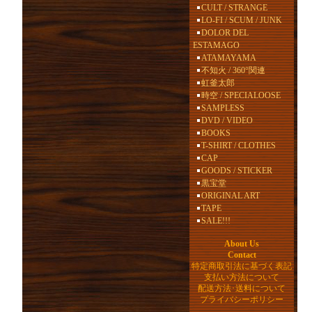
CULT / STRANGE
LO-FI / SCUM / JUNK
DOLOR DEL
ESTAMAGO
ATAMAYAMA
不知火 / 360°関連
虹釜太郎
時空 / SPECIALOOSE
SAMPLESS
DVD / VIDEO
BOOKS
T-SHIRT / CLOTHES
CAP
GOODS / STICKER
黒宝堂
ORIGINAL ART
TAPE
SALE!!!
About Us
Contact
特定商取引法に基づく表記
支払い方法について
配送方法･送料について
プライバシーポリシー