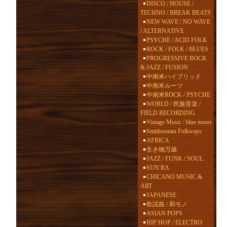
DISCO / HOUSE /
TECHNO / BREAK BEATS
NEW WAVE / NO WAVE
/ ALTERNATIVE
PSYCHE / ACID FOLK
ROCK / FOLK / BLUES
PROGRESSIVE ROCK
& JAZZ / FUSION
中南米ハイブリッド
中南米ルーツ
中南米ROCK / PSYCHE
WORLD / 民族音楽 /
FIELD RECORDING
Vintage Music / blue moon
Smithsonian Folkways
AFRICA
生き物万歳
JAZZ / FUNK / SOUL
SUN RA
CHICANO MUSIC &
ART
JAPANESE
歌謡曲 / 和モノ
ASIAN POPS
HIP HOP / ELECTRO