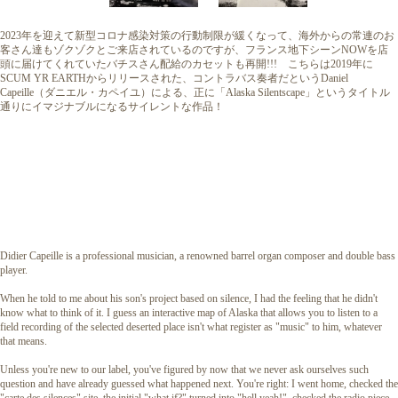
2023年を迎えて新型コロナ感染対策の行動制限が緩くなって、海外からの常連のお
客さん達もゾクゾクとご来店されているのですが、フランス地下シーンNOWを店
頭に届けてくれていたバチスさん配給のカセットも再開!!! こちらは2019年に
SCUM YR EARTHからリリースされた、コントラバス奏者だというDaniel
Capeille（ダニエル・カペイユ）による、正に「Alaska Silentscape」というタイトル
通りにイマジナブルになるサイレントな作品！
Didier Capeille is a professional musician, a renowned barrel organ composer and double bass
player.
When he told to me about his son's project based on silence, I had the feeling that he didn't
know what to think of it. I guess an interactive map of Alaska that allows you to listen to a
field recording of the selected deserted place isn't what register as "music" to him, whatever
that means.
Unless you're new to our label, you've figured by now that we never ask ourselves such
question and have already guessed what happened next. You're right: I went home, checked the