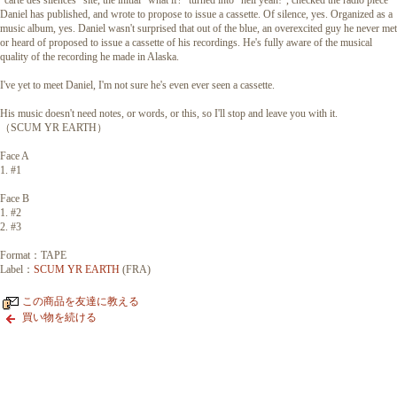
"carte des silences" site, the initial "what if?" turned into "hell yeah!", checked the radio piece
Daniel has published, and wrote to propose to issue a cassette. Of silence, yes. Organized as a
music album, yes. Daniel wasn't surprised that out of the blue, an overexcited guy he never met
or heard of proposed to issue a cassette of his recordings. He's fully aware of the musical
quality of the recording he made in Alaska.
I've yet to meet Daniel, I'm not sure he's even ever seen a cassette.
His music doesn't need notes, or words, or this, so I'll stop and leave you with it.
（SCUM YR EARTH）
Face A
1. #1
Face B
1. #2
2. #3
Format：TAPE
Label：
SCUM YR EARTH
(FRA)
この商品を友達に教える
買い物を続ける