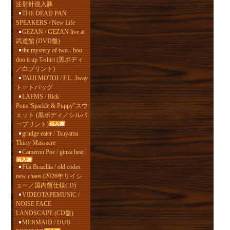
注射針混入豚
THE DEAD PAN
SPEAKERS / New Life
GEZAN / GEZAN live at
武道館 (DVD盤)
the mystery of two - hoo
doo it up T-shirt (黒ボディ
／白プリント)
TAIJI MOTOI / F.L. 3way
トートバッグ
LAFMS / Rick
Potts“Sparkle & Puppy”スウ
ェット (黒ボディ／シルバ
ープリント)
grudge eater / Tsuyama
Thirty Massacre
Cameron Poe / ginza heat
Fila Brazillia / old codes
new chaos (2026年リイシ
ュー／国内盤仕様CD)
VIDEOTAPEMUSIC /
NOISE FACE
LANDSCAPE (CD盤)
MERMAID / DUB