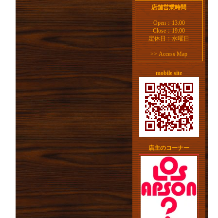
店舗営業時間
Open：13:00
Close：19:00
定休日：水曜日
>>
Access Map
mobile site
店主のコーナー