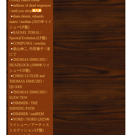
Freshly Baked Ritual
millions of dead sequencer
/ until you sleep
diane denoir, eduardo
mateo / ineditas (2025年リイ
シューLP盤)
RAFAEL TORAL /
Spectral Evolution (LP盤)
COMPUMA / senshin
柴山伸二, 竹田雅子 / 渚
にて
THOMAS DIMUZIO /
HEADLOCK (1998年リイ
シューCD盤)
CHRIS CUTLER and
THOMAS DIMUZIO /
QUAKE
THOMAS DIMUZIO /
SLEW TEW
DIMMER / THE
SHINING PATH
DIMMER / midREM
NORD / NORD (2025年
リイシュー／アーティス
トエディションLP盤)