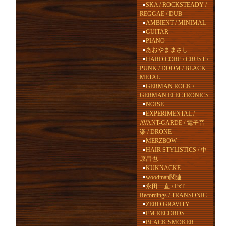
SKA / ROCKSTEADY /
REGGAE / DUB
AMBIENT / MINIMAL
GUITAR
PIANO
あおやままさし
HARD CORE / CRUST /
PUNK / DOOM / BLACK
METAL
GERMAN ROCK /
GERMAN ELECTRONICS
NOISE
EXPERIMENTAL /
AVANT-GARDE / 電子音
楽 / DRONE
MERZBOW
HAIR STYLISTICS / 中
原昌也
KUKNACKE
woodman関連
永田一直 / ExT
Recordings / TRANSONIC
ZERO GRAVITY
EM RECORDS
BLACK SMOKER