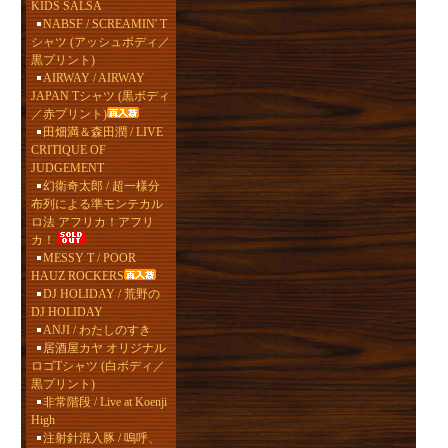
KIDS SALSA
NABSF / SCREAMIN' T
シャツ (アッシュボディ／
黒プリント)
AIRWAY / AIRWAY
JAPAN Tシャツ (黒ボディ
／赤プリント)
田畑満＆森田潤 / LIVE
CRITIQUE OF
JUDGEMENT
幻衛奇太郎 / 超一様分
布列による準モンテカル
ロ法 アフリカ！アフリ
カ！
MESSY T / POOR
HAUZ ROCKERS
DJ HOLIDAY / 荒野の
DJ HOLIDAY
ANJI / わたしのすき
居酒屋カヤ オリジナル
ロゴTシャツ (白ボディ／
黒プリント)
非常階段 / Live at Koenji
High
注射針混入豚 / 嗚呼、