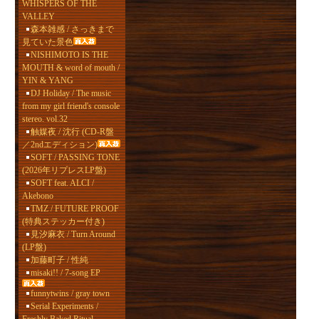
WHISPERS OF THE
VALLEY
森本雑感 / さっきまで
見ていた景色
NISHIMOTO IS THE
MOUTH & word of mouth /
YIN & YANG
DJ Holiday / The music
from my girl friend's console
stereo. vol.32
触媒夜 / 沈行 (CD-R盤
／2ndエディション)
SOFT / PASSING TONE
(2026年リプレスLP盤)
SOFT feat. ALCI /
Akebono
TMZ / FUTURE PROOF
(特典ステッカー付き)
見汐麻衣 / Turn Around
(LP盤)
加藤町子 / 性純
misaki!! / 7-song EP
funnytwins / gray town
Serial Experiments /