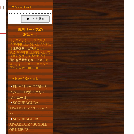
▼
View Cart
ト
］
送料サービスの
お知らせ
オンラインショップで税込
13,200円以上お買い上げの方に
は
送料をサービス
致します！
税込16,500円以上お買い上げで
代金引き換え決済の方には、
代引き手数料もサービス
しち
ゃいます！ 奮ってオーダー
下さいませ!!!!!!!!!!!!!!!
▼
New / Re-stock
Phew / Phew (2026年リ
イシューLP盤／クリアー
ヴィニール)
SOGURAGURA,
AIWABEATZ / "Untitled"
EP
SOGURAGURA,
AIWABEATZ / BUNDLE
OF NERVES