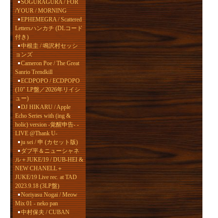
SOGURAGURA / FOR
/YOUR / MORNING
EPHEMEGRA / Scattered
Lettersハンカチ (DLコード
付き)
中根圭 / 鳴沢村セッシ
ョンズ
Cameron Poe / The Great
Sanrio Trendkill
ECDPOPO / ECDPOPO
(10" LP盤／2026年リイシ
ュー)
DJ HIKARU / Apple
Echo Series with (ing &
holic) version -覚醒申告- -
LIVE @Thank U-
ju sei / 申 (カセット版)
ダブ平＆ニューシャネ
ル＋JUKE/19 / DUB-HEI &
NEW CHANELL＋
JUKE/19 Live rec. at TAD
2023.9.18 (3LP盤)
Noriyasu Nogai / Meow
Mix 01 - neko pan
中村保夫 / CUBAN