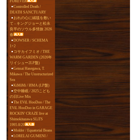
FOREVER
Controlled Death /
DEATH SANCTUARY
おれの心に絨毯を敷い
て - キングジョーと松永
良平のソウル多情旅 2026
春
DOWSER / SCHEMA
1+2
コサカイフミオ / THE
WARM GARDEN (2026年
リイシュー2LP盤)
Gensai Hasegawa, T.
Mikawa / The Unstructurized
Sea
KiMiMi / ИМА (LP盤)
空中睡眠 / 2025こども
の日Live Mix
The EViL HooDoo / The
EViL HooDoo in GARAGE
ROCKIN' CRAZE live at
Shimokitazawa SLiTS
1995.8/20
Molder / Equatorial Beans
LORELAI GUMENI /