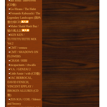
aus isoda / Interwoven
(CD盤)
Go Hirano / The Habit
Fernando Kabusacki / The
Legendary Landscapes (国内
盤仕様CD)
Maher Shalal Hash Baz /
嘘の風土記
KEN KEN /
TUTTETTUTETTE MIX
Vol.2
CMT / ventura
CMT / SHADOWS ON
FLOWERS
CHAM / HIBI
incapacitants / chwalfa
V.A. / GENZAI 2
Little Annie / with (CD盤)
JAC BERROCAL,
DAVID FENECH,
VINCENT EPPLAY /
BROKEN ALLURES (CD
盤)
ZOS KIA / COIL / Silence
and Secrecy