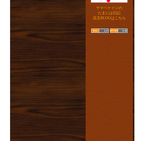
ヤマベケイジの
たまには日記
店主BLOGはこちら