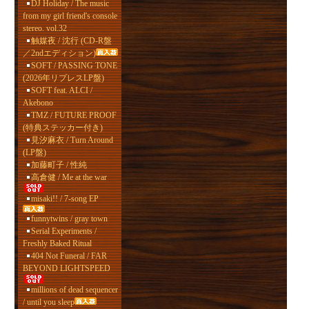
DJ Holiday / The music
from my girl friend's console
stereo. vol.32
触媒夜 / 沈行 (CD-R盤
／2ndエディション)
SOFT / PASSING TONE
(2026年リプレスLP盤)
SOFT feat. ALCI /
Akebono
TMZ / FUTURE PROOF
(特典ステッカー付き)
見汐麻衣 / Turn Around
(LP盤)
加藤町子 / 性純
高倉健 / Me at the war
misaki!! / 7-song EP
funnytwins / gray town
Serial Experiments /
Freshly Baked Ritual
404 Not Funeral / FAR
BEYOND LIGHTSPEED
millions of dead sequencer
/ until you sleep