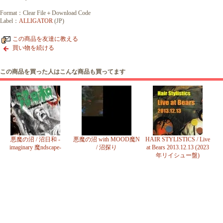
Format：Clear File＋Download Code
Label：
ALLIGATOR
(JP)
この商品を友達に教える
買い物を続ける
この商品を買った人はこんな商品も買ってます
悪魔の沼 / 沼日和 -
悪魔の沼 with MOOD魔N
HAIR STYLISTICS / Live
imaginary 魔ndscape-
/ 沼探り
at Bears 2013.12.13 (2023
年リイシュー盤)