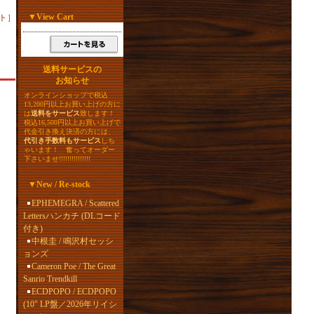
▼
View Cart
ト
］
送料サービスの
お知らせ
オンラインショップで税込
13,200円以上お買い上げの方に
は
送料をサービス
致します！
税込16,500円以上お買い上げで
代金引き換え決済の方には、
代引き手数料もサービス
しち
ゃいます！ 奮ってオーダー
下さいませ!!!!!!!!!!!!!!!
▼
New / Re-stock
EPHEMEGRA / Scattered
Lettersハンカチ (DLコード
付き)
中根圭 / 鳴沢村セッシ
ョンズ
Cameron Poe / The Great
Sanrio Trendkill
ECDPOPO / ECDPOPO
(10" LP盤／2026年リイシ