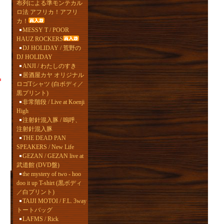
布列による準モンテカル
ロ法 アフリカ！アフリ
カ！
MESSY T / POOR
HAUZ ROCKERS
DJ HOLIDAY / 荒野の
DJ HOLIDAY
ANJI / わたしのすき
居酒屋カヤ オリジナル
ロゴTシャツ (白ボディ／
黒プリント)
非常階段 / Live at Koenji
High
注射針混入豚 / 嗚呼、
注射針混入豚
THE DEAD PAN
SPEAKERS / New Life
GEZAN / GEZAN live at
武道館 (DVD盤)
the mystery of two - hoo
doo it up T-shirt (黒ボディ
／白プリント)
TAIJI MOTOI / F.L. 3way
トートバッグ
LAFMS / Rick