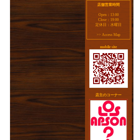
店舗営業時間
Open：13:00
Close：19:00
定休日：水曜日
>>
Access Map
mobile site
店主のコーナー