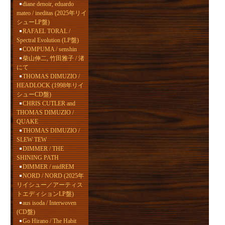
diane denoir, eduardo
mateo / ineditas (2025年リイ
シューLP盤)
RAFAEL TORAL /
Spectral Evolution (LP盤)
COMPUMA / senshin
柴山伸二, 竹田雅子 / 渚
にて
THOMAS DIMUZIO /
HEADLOCK (1998年リイ
シューCD盤)
CHRIS CUTLER and
THOMAS DIMUZIO /
QUAKE
THOMAS DIMUZIO /
SLEW TEW
DIMMER / THE
SHINING PATH
DIMMER / midREM
NORD / NORD (2025年
リイシュー／アーティス
トエディションLP盤)
aus isoda / Interwoven
(CD盤)
Go Hirano / The Habit