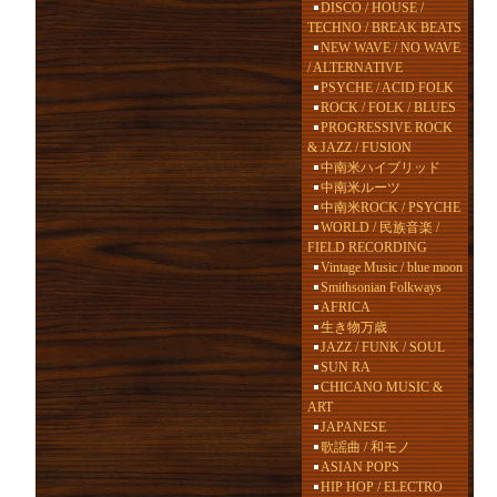
DISCO / HOUSE /
TECHNO / BREAK BEATS
NEW WAVE / NO WAVE
/ ALTERNATIVE
PSYCHE / ACID FOLK
ROCK / FOLK / BLUES
PROGRESSIVE ROCK
& JAZZ / FUSION
中南米ハイブリッド
中南米ルーツ
中南米ROCK / PSYCHE
WORLD / 民族音楽 /
FIELD RECORDING
Vintage Music / blue moon
Smithsonian Folkways
AFRICA
生き物万歳
JAZZ / FUNK / SOUL
SUN RA
CHICANO MUSIC &
ART
JAPANESE
歌謡曲 / 和モノ
ASIAN POPS
HIP HOP / ELECTRO