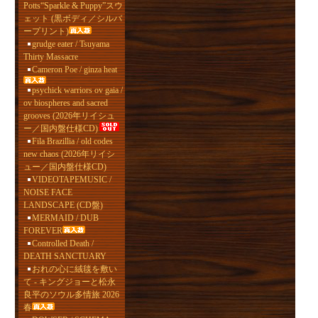
Potts“Sparkle & Puppy”スウ
ェット (黒ボディ／シルバ
ープリント)
grudge eater / Tsuyama
Thirty Massacre
Cameron Poe / ginza heat
psychick warriors ov gaia /
ov biospheres and sacred
grooves (2026年リイシュ
ー／国内盤仕様CD)
Fila Brazillia / old codes
new chaos (2026年リイシ
ュー／国内盤仕様CD)
VIDEOTAPEMUSIC /
NOISE FACE
LANDSCAPE (CD盤)
MERMAID / DUB
FOREVER
Controlled Death /
DEATH SANCTUARY
おれの心に絨毯を敷い
て - キングジョーと松永
良平のソウル多情旅 2026
春