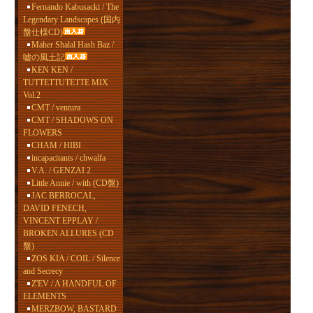
Fernando Kabusacki / The
Legendary Landscapes (国内
盤仕様CD)
Maher Shalal Hash Baz /
嘘の風土記
KEN KEN /
TUTTETTUTETTE MIX
Vol.2
CMT / ventura
CMT / SHADOWS ON
FLOWERS
CHAM / HIBI
incapacitants / chwalfa
V.A. / GENZAI 2
Little Annie / with (CD盤)
JAC BERROCAL,
DAVID FENECH,
VINCENT EPPLAY /
BROKEN ALLURES (CD
盤)
ZOS KIA / COIL / Silence
and Secrecy
Z'EV / A HANDFUL OF
ELEMENTS
MERZBOW, BASTARD