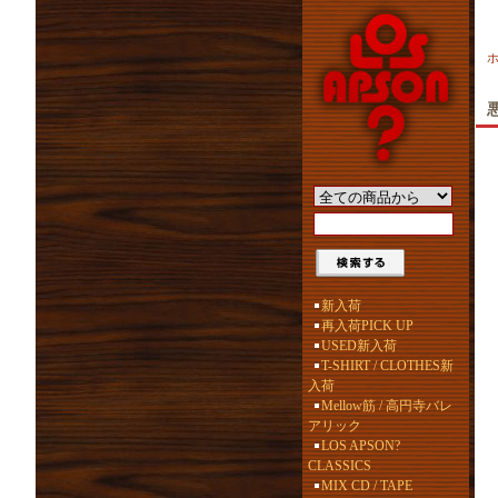
悪
新入荷
再入荷PICK UP
USED新入荷
T-SHIRT / CLOTHES新
入荷
Mellow筋 / 高円寺バレ
アリック
LOS APSON?
CLASSICS
MIX CD / TAPE