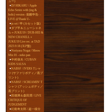
ュー)
DJ HIKARU / Apple
Echo Series with (ing &
イ
holic) version -覚醒申告- -
ッ
LIVE @Thank U-
ju sei / 申 (カセット版)
ダブ平＆ニューシャネ
ル＋JUKE/19 / DUB-HEI &
NEW CHANELL＋
JUKE/19 Live rec. at TAD
2023.9.18 (3LP盤)
そ
Noriyasu Nogai / Meow
Mix 01 - neko pan
中村保夫 / CUBAN
KIDS SALSA
NABSF / IVERS Tシャ
ツ (サファリボディ／黒プ
リント)
NABSF / SCREAMIN' T
シャツ (アッシュボディ／
黒プリント)
田畑満＆森田潤 / LIVE
CRITIQUE OF
JUDGEMENT
幻衛奇太郎 / 超一様分