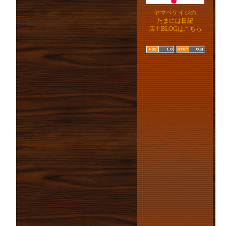
ヤマベケイジの
たまには日記
店主BLOGはこちら