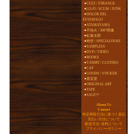
CULT / STRANGE
LO-FI / SCUM / JUNK
DOLOR DEL
ESTAMAGO
ATAMAYAMA
不知火 / 360°関連
虹釜太郎
時空 / SPECIALOOSE
SAMPLESS
DVD / VIDEO
BOOKS
T-SHIRT / CLOTHES
CAP
GOODS / STICKER
黒宝堂
ORIGINAL ART
TAPE
SALE!!!
About Us
Contact
特定商取引法に基づく表記
支払い方法について
配送方法･送料について
プライバシーポリシー