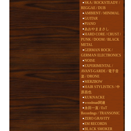
SKA / ROCKSTEADY /
REGGAE / DUB
AMBIENT / MINIMAL
GUITAR
PIANO
あおやままさし
HARD CORE / CRUST /
PUNK / DOOM / BLACK
METAL
GERMAN ROCK /
GERMAN ELECTRONICS
NOISE
EXPERIMENTAL /
AVANT-GARDE / 電子音
楽 / DRONE
MERZBOW
HAIR STYLISTICS / 中
原昌也
KUKNACKE
woodman関連
永田一直 / ExT
Recordings / TRANSONIC
ZERO GRAVITY
EM RECORDS
BLACK SMOKER