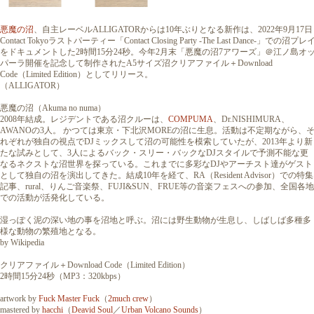
悪魔の沼
、自主レーベルALLIGATORからは10年ぶりとなる新作は、2022年9月17日
Contact Tokyoラストパーティー「Contact Closing Party -The Last Dance-」での沼プレ
をドキュメントした2時間15分24秒。今年2月末「悪魔の沼7アワーズ」＠江ノ島オ
パーラ開催を記念して制作されたA5サイズ沼クリアファイル＋Download
Code（Limited Edition）としてリリース。
（ALLIGATOR）
悪魔の沼（Akuma no numa）
2008年結成。レジデントである沼クルーは、
COMPUMA
、Dr.NISHIMURA、
AWANOの3人。 かつては東京・下北沢MOREの沼に生息。活動は不定期ながら、
れぞれが独自の視点でDJミックスして沼の可能性を模索していたが、2013年より新
たな試みとして、3人によるバック・スリー・バックなDJスタイルで予測不能な更
なるネクストな沼世界を探っている。これまでに多彩なDJやアーチスト達がゲスト
として独自の沼を演出してきた。結成10年を経て、RA（Resident Advisor）での特集
記事、rural、りんご音楽祭、FUJI&SUN、FRUE等の音楽フェスへの参加、全国各地
での活動が活発化している。
湿っぽく泥の深い地の事を沼地と呼ぶ。沼には野生動物が生息し、しばしば多種多
様な動物の繁殖地となる。
by Wikipedia
クリアファイル＋Download Code（Limited Edition）
2時間15分24秒（MP3：320kbps）
artwork by
Fuck Master Fuck
（
2much crew
）
mastered by
hacchi
（
Deavid Soul
／
Urban Volcano Sounds
）