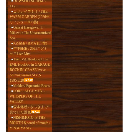
DOWSER / SCHEMA
1+2
コサカイフミオ / THE
WARM GARDEN (2026年
リイシュー2LP盤)
Gensai Hasegawa, T.
Mikawa / The Unstructurized
Sea
KiMiMi / ИМА (LP盤)
空中睡眠 / 2025こども
の日Live Mix
The EViL HooDoo / The
EViL HooDoo in GARAGE
ROCKIN' CRAZE live at
Shimokitazawa SLiTS
1995.8/20
Molder / Equatorial Beans
LORELAI GUMENI /
WHISPERS OF THE
VALLEY
森本雑感 / さっきまで
見ていた景色
NISHIMOTO IS THE
MOUTH & word of mouth /
YIN & YANG