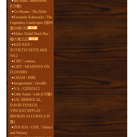
aus isoda / Interwoven
(CD盤)
Go Hirano / The Habit
Fernando Kabusacki / The
Legendary Landscapes (国内
盤仕様CD)
Maher Shalal Hash Baz /
嘘の風土記
KEN KEN /
TUTTETTUTETTE MIX
Vol.2
CMT / ventura
CMT / SHADOWS ON
FLOWERS
CHAM / HIBI
incapacitants / chwalfa
V.A. / GENZAI 2
Little Annie / with (CD盤)
JAC BERROCAL,
DAVID FENECH,
VINCENT EPPLAY /
BROKEN ALLURES (CD
盤)
ZOS KIA / COIL / Silence
and Secrecy