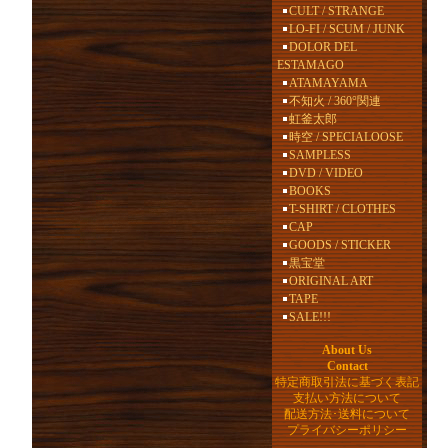
CULT / STRANGE
LO-FI / SCUM / JUNK
DOLOR DEL
ESTAMAGO
ATAMAYAMA
不知火 / 360°関連
虹釜太郎
時空 / SPECIALOOSE
SAMPLESS
DVD / VIDEO
BOOKS
T-SHIRT / CLOTHES
CAP
GOODS / STICKER
黒宝堂
ORIGINAL ART
TAPE
SALE!!!
About Us
Contact
特定商取引法に基づく表記
支払い方法について
配送方法･送料について
プライバシーポリシー