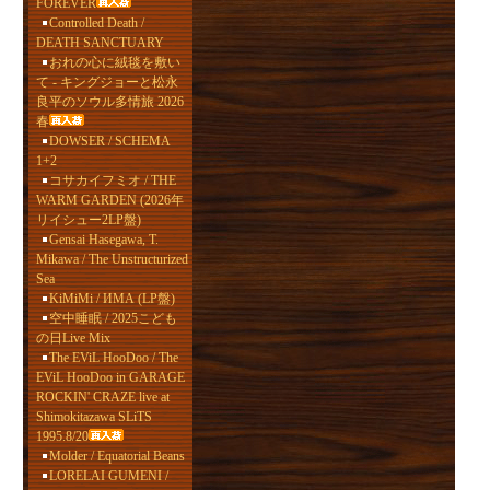
FOREVER
Controlled Death /
DEATH SANCTUARY
おれの心に絨毯を敷い
て - キングジョーと松永
良平のソウル多情旅 2026
春
DOWSER / SCHEMA
1+2
コサカイフミオ / THE
WARM GARDEN (2026年
リイシュー2LP盤)
Gensai Hasegawa, T.
Mikawa / The Unstructurized
Sea
KiMiMi / ИМА (LP盤)
空中睡眠 / 2025こども
の日Live Mix
The EViL HooDoo / The
EViL HooDoo in GARAGE
ROCKIN' CRAZE live at
Shimokitazawa SLiTS
1995.8/20
Molder / Equatorial Beans
LORELAI GUMENI /