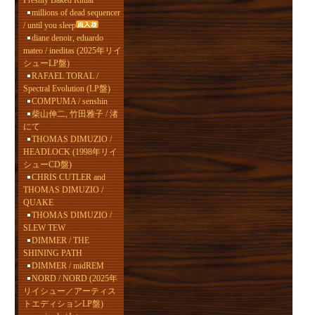
Freshly Baked Ritual
millions of dead sequencer
/ until you sleep
diane denoir, eduardo
mateo / ineditas (2025年リイ
シューLP盤)
RAFAEL TORAL /
Spectral Evolution (LP盤)
COMPUMA / senshin
柴山伸二, 竹田雅子 / 渚
にて
THOMAS DIMUZIO /
HEADLOCK (1998年リイ
シューCD盤)
CHRIS CUTLER and
THOMAS DIMUZIO /
QUAKE
THOMAS DIMUZIO /
SLEW TEW
DIMMER / THE
SHINING PATH
DIMMER / midREM
NORD / NORD (2025年
リイシュー／アーティス
トエディションLP盤)