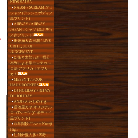
KIDS SALSA
NABSF / SCREAMIN' T
シャツ (アッシュボディ／
黒プリント)
AIRWAY / AIRWAY
JAPAN Tシャツ (黒ボディ
／赤プリント)
田畑満＆森田潤 / LIVE
CRITIQUE OF
JUDGEMENT
幻衛奇太郎 / 超一様分
布列による準モンテカル
ロ法 アフリカ！アフリ
カ！
MESSY T / POOR
HAUZ ROCKERS
DJ HOLIDAY / 荒野の
DJ HOLIDAY
ANJI / わたしのすき
居酒屋カヤ オリジナル
ロゴTシャツ (白ボディ／
黒プリント)
非常階段 / Live at Koenji
High
注射針混入豚 / 嗚呼、