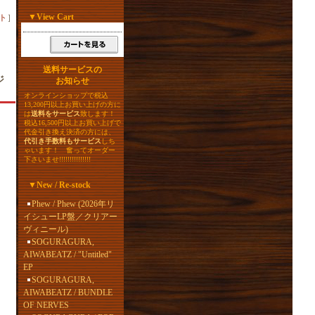
▼
View Cart
ト
］
送料サービスの
ジ
お知らせ
オンラインショップで税込
13,200円以上お買い上げの方に
は
送料をサービス
致します！
税込16,500円以上お買い上げで
代金引き換え決済の方には、
代引き手数料もサービス
しち
ゃいます！ 奮ってオーダー
下さいませ!!!!!!!!!!!!!!!
▼
New / Re-stock
Phew / Phew (2026年リ
イシューLP盤／クリアー
ヴィニール)
SOGURAGURA,
AIWABEATZ / "Untitled"
EP
SOGURAGURA,
AIWABEATZ / BUNDLE
OF NERVES