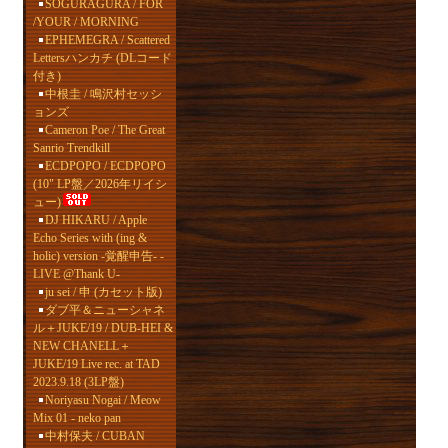
SOGURAGURA / FOR
/YOUR / MORNING
EPHEMEGRA / Scattered
Lettersハンカチ (DLコード
付き)
中根圭 / 鳴沢村セッシ
ョンズ
Cameron Poe / The Great
Sanrio Trendkill
ECDPOPO / ECDPOPO
(10" LP盤／2026年リイシ
ュー)
DJ HIKARU / Apple
Echo Series with (ing &
holic) version -覚醒申告- -
LIVE @Thank U-
ju sei / 申 (カセット版)
ダブ平＆ニューシャネ
ル＋JUKE/19 / DUB-HEI &
NEW CHANELL＋
JUKE/19 Live rec. at TAD
2023.9.18 (3LP盤)
Noriyasu Nogai / Meow
Mix 01 - neko pan
中村保夫 / CUBAN