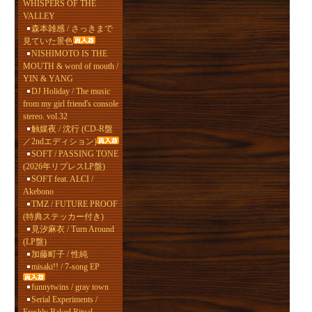
WHISPERS OF THE
VALLEY
森本雑感 / さっきまで
見ていた景色
NISHIMOTO IS THE
MOUTH & word of mouth /
YIN & YANG
DJ Holiday / The music
from my girl friend's console
stereo. vol.32
触媒夜 / 沈行 (CD-R盤
／2ndエディション)
SOFT / PASSING TONE
(2026年リプレスLP盤)
SOFT feat. ALCI /
Akebono
TMZ / FUTURE PROOF
(特典ステッカー付き)
見汐麻衣 / Turn Around
(LP盤)
加藤町子 / 性純
misaki!! / 7-song EP
funnytwins / gray town
Serial Experiments /