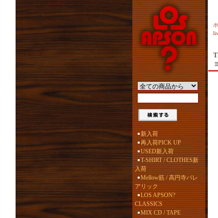
l
T
新入荷
再入荷PICK UP
USED新入荷
T-SHIRT / CLOTHES新
入荷
Mellow筋 / 高円寺バレ
アリック
LOS APSON?
CLASSICS
MIX CD / TAPE