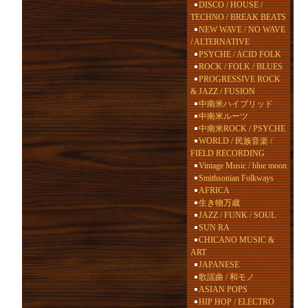
DISCO / HOUSE /
TECHNO / BREAK BEATS
NEW WAVE / NO WAVE
/ ALTERNATIVE
PSYCHE / ACID FOLK
ROCK / FOLK / BLUES
PROGRESSIVE ROCK
& JAZZ / FUSION
中南米ハイブリッド
中南米ルーツ
中南米ROCK / PSYCHE
WORLD / 民族音楽 /
FIELD RECORDING
Vintage Music / blue moon
Smithsonian Folkways
AFRICA
生き物万歳
JAZZ / FUNK / SOUL
SUN RA
CHICANO MUSIC &
ART
JAPANESE
歌謡曲 / 和モノ
ASIAN POPS
HIP HOP / ELECTRO