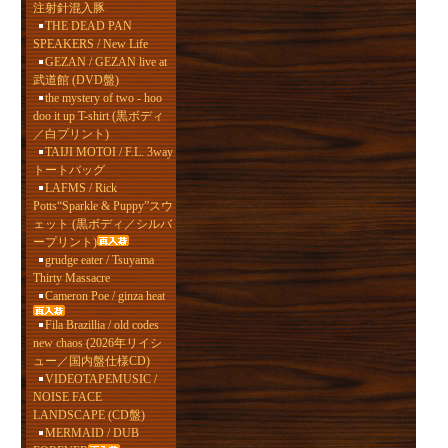
注射針混入豚
THE DEAD PAN
SPEAKERS / New Life
GEZAN / GEZAN live at
武道館 (DVD盤)
the mystery of two - hoo
doo it up T-shirt (黒ボディ
／白プリント)
TAIJI MOTOI / F.L. 3way
トートバッグ
LAFMS / Rick
Potts“Sparkle & Puppy”スウ
ェット (黒ボディ／シルバ
ープリント)
grudge eater / Tsuyama
Thirty Massacre
Cameron Poe / ginza heat
Fila Brazillia / old codes
new chaos (2026年リイシ
ュー／国内盤仕様CD)
VIDEOTAPEMUSIC /
NOISE FACE
LANDSCAPE (CD盤)
MERMAID / DUB