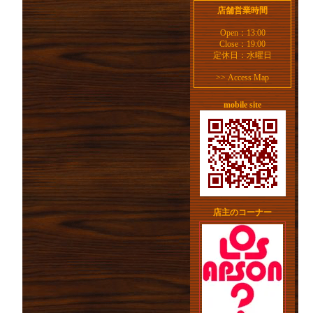
店舗営業時間
Open：13:00
Close：19:00
定休日：水曜日
>>
Access Map
mobile site
店主のコーナー