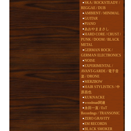
SKA / ROCKSTEADY /
REGGAE / DUB
AMBIENT / MINIMAL
GUITAR
PIANO
あおやままさし
HARD CORE / CRUST /
PUNK / DOOM / BLACK
METAL
GERMAN ROCK /
GERMAN ELECTRONICS
NOISE
EXPERIMENTAL /
AVANT-GARDE / 電子音
楽 / DRONE
MERZBOW
HAIR STYLISTICS / 中
原昌也
KUKNACKE
woodman関連
永田一直 / ExT
Recordings / TRANSONIC
ZERO GRAVITY
EM RECORDS
BLACK SMOKER