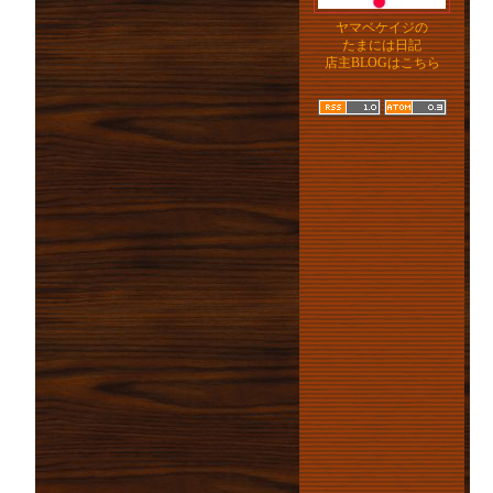
ヤマベケイジの
たまには日記
店主BLOGはこちら