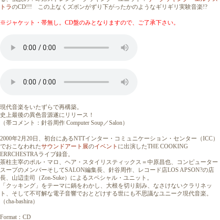
トラ
のCD!!! この上なくズボンがずり下がったかのようなギリギリ実験音楽!?
※ジャケット・帯無し。CD盤のみとなりますので、ご了承下さい。
現代音楽をいたずらで再構築。
史上最後の異色音源遂にリリース！
（帯コメント：針谷周作 Computer Soup／Salon）
2000年2月20日、初台にあるNTTインター・コミュニケーション・センター（ICC）
でおこなわれた
サウンドアート展
の
イベント
に出演したTHE COOKING
ERRCHESTRAライブ録音。
茶柱主宰のポル・マロ、ヘア・スタイリスティックス＝中原昌也、コンピューター
スープのメンバーそしてSALON編集長、針谷周作、レコード店LOS APSON?の店
長、山辺圭司（Zon-Suke）によるスペシャル・ユニット。
「クッキング」をテーマに鍋をわかし、大根を切り刻み、なさけないクラリネッ
ト、そして不可解な電子音響でおとどけする世にも不思議なユニーク現代音楽。
（cha-bashira）
Format：CD