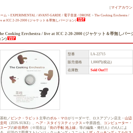
［
マイアカウン
ホーム
>
EXPERIMENTAL / AVANT-GARDE / 電子音楽 / DRONE
>
The Cooking Errchestra /
ive at ICC 2-20-2000 (ジャケット＆帯無しバージョン)
he Cooking Errchestra / live at ICC 2-20-2000 (ジャケット＆帯無しバー
ョン)
型番
LA-22715
販売価格
1,000円(税込)
在庫数
Sold Out!!!
茶柱／
ピンク・ラビット
主宰の
ポル・マロ
がリーダーで、ロスアプソン店主・
山辺
圭司
（ZON-SUKE）、
ヘア・スタイリスティックス
＝中原昌也、
コンピューター・
スープ
の
針谷周作
（※現在は「
街の手帖 池上線
」等の編集・発行人）の4人によ
る、伝説の？即席ストレンジ・クッキング・ユニット！
ザ・クッキング・エルケス