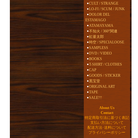
CULT / STRANGE
LO-FI / SCUM / JUNK
DOLOR DEL
ESTAMAGO
ATAMAYAMA
不知火 / 360°関連
虹釜太郎
時空 / SPECIALOOSE
SAMPLESS
DVD / VIDEO
BOOKS
T-SHIRT / CLOTHES
CAP
GOODS / STICKER
黒宝堂
ORIGINAL ART
TAPE
SALE!!!
About Us
Contact
特定商取引法に基づく表記
支払い方法について
配送方法･送料について
プライバシーポリシー