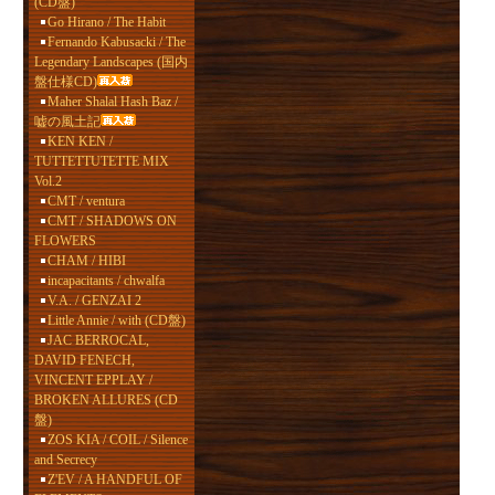
(CD盤)
Go Hirano / The Habit
Fernando Kabusacki / The
Legendary Landscapes (国内
盤仕様CD)
Maher Shalal Hash Baz /
嘘の風土記
KEN KEN /
TUTTETTUTETTE MIX
Vol.2
CMT / ventura
CMT / SHADOWS ON
FLOWERS
CHAM / HIBI
incapacitants / chwalfa
V.A. / GENZAI 2
Little Annie / with (CD盤)
JAC BERROCAL,
DAVID FENECH,
VINCENT EPPLAY /
BROKEN ALLURES (CD
盤)
ZOS KIA / COIL / Silence
and Secrecy
Z'EV / A HANDFUL OF