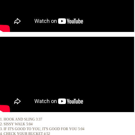
1. HOOK AND SLING 3:37
2. SISSY WALK 5:04
3. IF IT'S GOOD TO YOU, IT'S GOOD FOR YOU 5:04
4. CHECK YOUR BUCKET 4:52