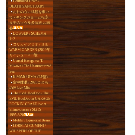
Controlled Death /
DEATH SANCTUARY
おれの心に絨毯を敷い
て - キングジョーと松永
良平のソウル多情旅 2026
春
DOWSER / SCHEMA
1+2
コサカイフミオ / THE
WARM GARDEN (2026年
リイシュー2LP盤)
Gensai Hasegawa, T.
Mikawa / The Unstructurized
Sea
KiMiMi / ИМА (LP盤)
空中睡眠 / 2025こども
の日Live Mix
The EViL HooDoo / The
EViL HooDoo in GARAGE
ROCKIN' CRAZE live at
Shimokitazawa SLiTS
1995.8/20
Molder / Equatorial Beans
LORELAI GUMENI /
WHISPERS OF THE