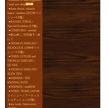
millions of dead sequencer
/ until you sleep
diane denoir, eduardo
mateo / ineditas (2025年リイ
シューLP盤)
RAFAEL TORAL /
Spectral Evolution (LP盤)
COMPUMA / senshin
柴山伸二, 竹田雅子 / 渚
にて
THOMAS DIMUZIO /
HEADLOCK (1998年リイ
シューCD盤)
CHRIS CUTLER and
THOMAS DIMUZIO /
QUAKE
THOMAS DIMUZIO /
SLEW TEW
DIMMER / THE
SHINING PATH
DIMMER / midREM
NORD / NORD (2025年
リイシュー／アーティス
トエディションLP盤)
aus isoda / Interwoven