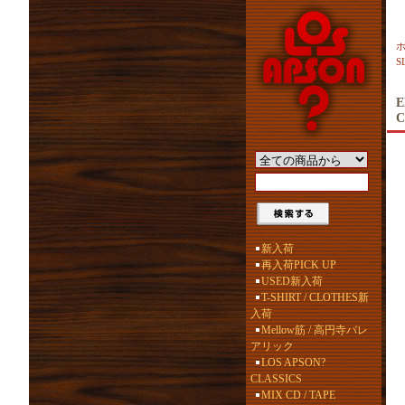
S
E
C
新入荷
再入荷PICK UP
USED新入荷
T-SHIRT / CLOTHES新
入荷
Mellow筋 / 高円寺バレ
アリック
LOS APSON?
CLASSICS
MIX CD / TAPE