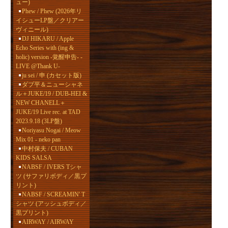
ュー)
Phew / Phew (2026年リ
イシューLP盤／クリアー
ヴィニール)
DJ HIKARU / Apple
Echo Series with (ing &
holic) version -覚醒申告- -
LIVE @Thank U-
ju sei / 申 (カセット版)
ダブ平＆ニューシャネ
ル＋JUKE/19 / DUB-HEI &
NEW CHANELL＋
JUKE/19 Live rec. at TAD
2023.9.18 (3LP盤)
Noriyasu Nogai / Meow
Mix 01 - neko pan
中村保夫 / CUBAN
KIDS SALSA
NABSF / IVERS Tシャ
ツ (サファリボディ／黒プ
リント)
NABSF / SCREAMIN' T
シャツ (アッシュボディ／
黒プリント)
AIRWAY / AIRWAY