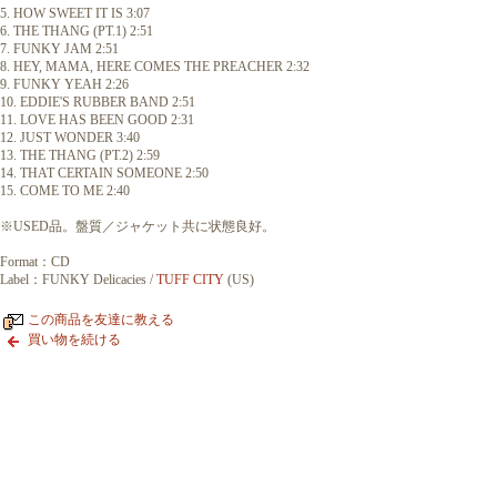
5. HOW SWEET IT IS 3:07
6. THE THANG (PT.1) 2:51
7. FUNKY JAM 2:51
8. HEY, MAMA, HERE COMES THE PREACHER 2:32
9. FUNKY YEAH 2:26
10. EDDIE'S RUBBER BAND 2:51
11. LOVE HAS BEEN GOOD 2:31
12. JUST WONDER 3:40
13. THE THANG (PT.2) 2:59
14. THAT CERTAIN SOMEONE 2:50
15. COME TO ME 2:40
※USED品。盤質／ジャケット共に状態良好。
Format：CD
Label：FUNKY Delicacies /
TUFF CITY
(US)
この商品を友達に教える
買い物を続ける