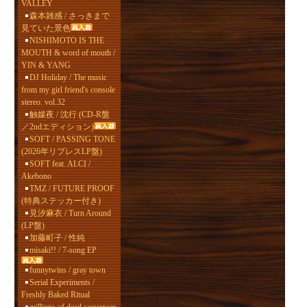
VALLEY
森本雑感 / さっきまで
見ていた景色
NISHIMOTO IS THE
MOUTH & word of mouth /
YIN & YANG
DJ Holiday / The music
from my girl friend's console
stereo. vol.32
触媒夜 / 沈行 (CD-R盤
／2ndエディション)
SOFT / PASSING TONE
(2026年リプレスLP盤)
SOFT feat. ALCI /
Akebono
TMZ / FUTURE PROOF
(特典ステッカー付き)
見汐麻衣 / Turn Around
(LP盤)
加藤町子 / 性純
misaki!! / 7-song EP
funnytwins / gray town
Serial Experiments /
Freshly Baked Ritual