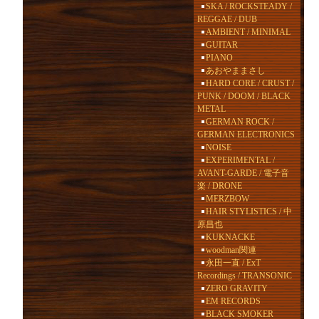
SKA / ROCKSTEADY /
REGGAE / DUB
AMBIENT / MINIMAL
GUITAR
PIANO
あおやままさし
HARD CORE / CRUST /
PUNK / DOOM / BLACK
METAL
GERMAN ROCK /
GERMAN ELECTRONICS
NOISE
EXPERIMENTAL /
AVANT-GARDE / 電子音
楽 / DRONE
MERZBOW
HAIR STYLISTICS / 中
原昌也
KUKNACKE
woodman関連
永田一直 / ExT
Recordings / TRANSONIC
ZERO GRAVITY
EM RECORDS
BLACK SMOKER