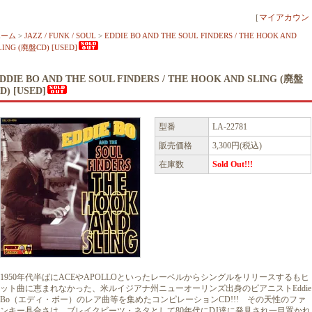
［
マイアカウン
ホーム
>
JAZZ / FUNK / SOUL
>
EDDIE BO AND THE SOUL FINDERS / THE HOOK AND
LING (廃盤CD) [USED]
DDIE BO AND THE SOUL FINDERS / THE HOOK AND SLING (廃盤
D) [USED]
型番
LA-22781
販売価格
3,300円(税込)
在庫数
Sold Out!!!
1950年代半ばにACEやAPOLLOといったレーベルからシングルをリリースするもヒ
ット曲に恵まれなかった、米ルイジアナ州ニューオーリンズ出身のピアニストEddie
Bo（エディ・ボー）のレア曲等を集めたコンピレーションCD!!! その天性のファ
ンキー具合さは、ブレイクビーツ・ネタとして80年代にDJ達に発見され一目置かれ