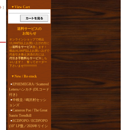
▼
View Cart
ト
］
送料サービスの
お知らせ
オンラインショップで税込
13,200円以上お買い上げの方に
は
送料をサービス
致します！
税込16,500円以上お買い上げで
代金引き換え決済の方には、
代引き手数料もサービス
しち
ゃいます！ 奮ってオーダー
下さいませ!!!!!!!!!!!!!!!
▼
New / Re-stock
EPHEMEGRA / Scattered
Lettersハンカチ (DLコード
付き)
中根圭 / 鳴沢村セッシ
ョンズ
Cameron Poe / The Great
Sanrio Trendkill
ECDPOPO / ECDPOPO
(10" LP盤／2026年リイシ