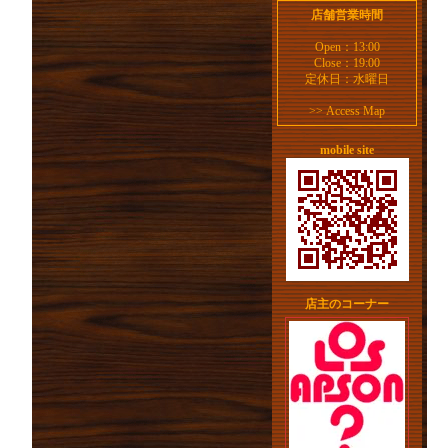
店舗営業時間
Open：13:00
Close：19:00
定休日：水曜日
>>
Access Map
mobile site
店主のコーナー