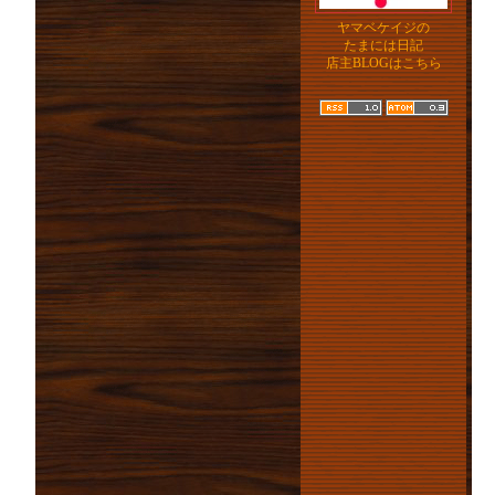
ヤマベケイジの
たまには日記
店主BLOGはこちら