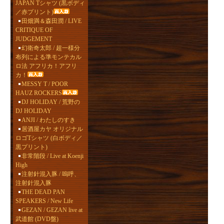
JAPAN Tシャツ (黒ボディ
／赤プリント)
田畑満＆森田潤 / LIVE
CRITIQUE OF
JUDGEMENT
幻衛奇太郎 / 超一様分
布列による準モンテカル
ロ法 アフリカ！アフリ
カ！
MESSY T / POOR
HAUZ ROCKERS
DJ HOLIDAY / 荒野の
DJ HOLIDAY
ANJI / わたしのすき
居酒屋カヤ オリジナル
ロゴTシャツ (白ボディ／
黒プリント)
非常階段 / Live at Koenji
High
注射針混入豚 / 嗚呼、
注射針混入豚
THE DEAD PAN
SPEAKERS / New Life
GEZAN / GEZAN live at
武道館 (DVD盤)