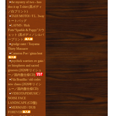
the mystery of two - hoo
doo it up T-shirt (黒ボディ
／白プリント)
TAIJI MOTOI / F.L. 3way
トートバッグ
LAFMS / Rick
Potts“Sparkle & Puppy”スウ
ェット (黒ボディ／シルバ
ープリント)
grudge eater / Tsuyama
Thirty Massacre
Cameron Poe / ginza heat
psychick warriors ov gaia /
ov biospheres and sacred
grooves (2026年リイシュ
ー／国内盤仕様CD)
Fila Brazillia / old codes
new chaos (2026年リイシ
ュー／国内盤仕様CD)
VIDEOTAPEMUSIC /
NOISE FACE
LANDSCAPE (CD盤)
MERMAID / DUB
FOREVER