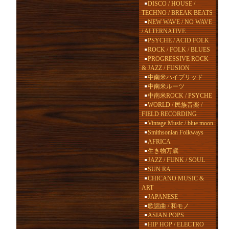
DISCO / HOUSE /
TECHNO / BREAK BEATS
NEW WAVE / NO WAVE
/ ALTERNATIVE
PSYCHE / ACID FOLK
ROCK / FOLK / BLUES
PROGRESSIVE ROCK
& JAZZ / FUSION
中南米ハイブリッド
中南米ルーツ
中南米ROCK / PSYCHE
WORLD / 民族音楽 /
FIELD RECORDING
Vintage Music / blue moon
Smithsonian Folkways
AFRICA
生き物万歳
JAZZ / FUNK / SOUL
SUN RA
CHICANO MUSIC &
ART
JAPANESE
歌謡曲 / 和モノ
ASIAN POPS
HIP HOP / ELECTRO