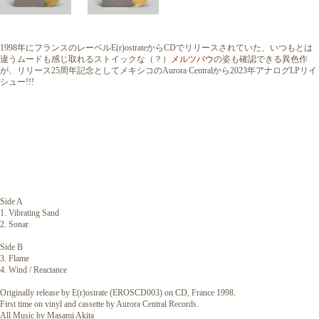
1998年にフランスのレーベルE(r)ostrateからCDでリリースされていた、いつもとは
違うムードも感じ取れるストイックな（？）
メルツバウ
の姿も確認できる異色作
が、リリース25周年記念としてメキシコのAurora Centralから2023年アナログLPリイ
シュー!!!
Side A
1. Vibrating Sand
2. Sonar
Side B
3. Flame
4. Wind / Reactance
Originally release by E(r)ostrate (EROSCD003) on CD, France 1998.
First time on vinyl and cassette by Aurora Central Records.
All Music by Masami Akita