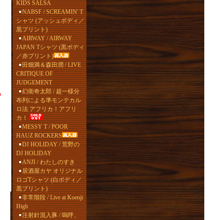
KIDS SALSA
NABSF / SCREAMIN' T
シャツ (アッシュボディ／
黒プリント)
AIRWAY / AIRWAY
JAPAN Tシャツ (黒ボディ
／赤プリント)
田畑満＆森田潤 / LIVE
CRITIQUE OF
JUDGEMENT
幻衛奇太郎 / 超一様分
布列による準モンテカル
ロ法 アフリカ！アフリ
カ！
MESSY T / POOR
HAUZ ROCKERS
DJ HOLIDAY / 荒野の
DJ HOLIDAY
ANJI / わたしのすき
居酒屋カヤ オリジナル
ロゴTシャツ (白ボディ／
黒プリント)
非常階段 / Live at Koenji
High
注射針混入豚 / 嗚呼、