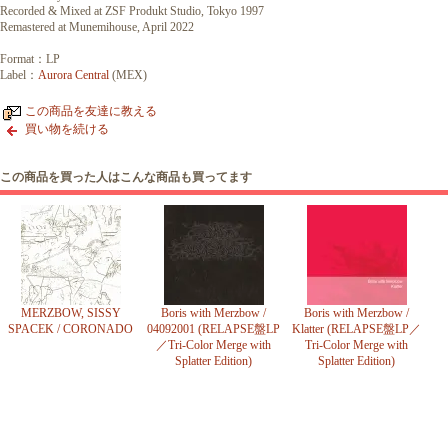
Recorded & Mixed at ZSF Produkt Studio, Tokyo 1997
Remastered at Munemihouse, April 2022
Format：LP
Label：
Aurora Central
(MEX)
この商品を友達に教える
買い物を続ける
この商品を買った人はこんな商品も買ってます
MERZBOW, SISSY
Boris with Merzbow /
Boris with Merzbow /
SPACEK / CORONADO
04092001 (RELAPSE盤LP
Klatter (RELAPSE盤LP／
／Tri-Color Merge with
Tri-Color Merge with
Splatter Edition)
Splatter Edition)