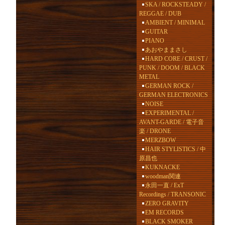
SKA / ROCKSTEADY /
REGGAE / DUB
AMBIENT / MINIMAL
GUITAR
PIANO
あおやままさし
HARD CORE / CRUST /
PUNK / DOOM / BLACK
METAL
GERMAN ROCK /
GERMAN ELECTRONICS
NOISE
EXPERIMENTAL /
AVANT-GARDE / 電子音
楽 / DRONE
MERZBOW
HAIR STYLISTICS / 中
原昌也
KUKNACKE
woodman関連
永田一直 / ExT
Recordings / TRANSONIC
ZERO GRAVITY
EM RECORDS
BLACK SMOKER