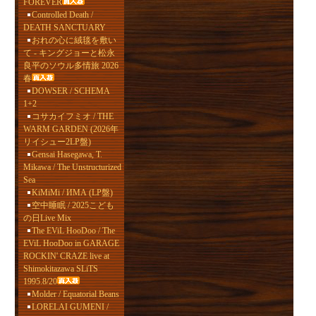
FOREVER
Controlled Death /
DEATH SANCTUARY
おれの心に絨毯を敷い
て - キングジョーと松永
良平のソウル多情旅 2026
春
DOWSER / SCHEMA
1+2
コサカイフミオ / THE
WARM GARDEN (2026年
リイシュー2LP盤)
Gensai Hasegawa, T.
Mikawa / The Unstructurized
Sea
KiMiMi / ИМА (LP盤)
空中睡眠 / 2025こども
の日Live Mix
The EViL HooDoo / The
EViL HooDoo in GARAGE
ROCKIN' CRAZE live at
Shimokitazawa SLiTS
1995.8/20
Molder / Equatorial Beans
LORELAI GUMENI /