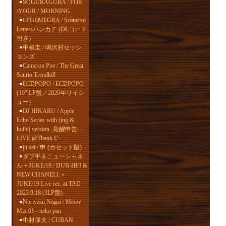
SOGURAGURA / FOR
/YOUR / MORNING
EPHEMEGRA / Scattered
Lettersハンカチ (DLコード
付き)
中根圭 / 鳴沢村セッシ
ョンズ
Cameron Poe / The Great
Sanrio Trendkill
ECDPOPO / ECDPOPO
(10" LP盤／2026年リイシ
ュー)
DJ HIKARU / Apple
Echo Series with (ing &
holic) version -覚醒申告- -
LIVE @Thank U-
ju sei / 申 (カセット版)
ダブ平＆ニューシャネ
ル＋JUKE/19 / DUB-HEI &
NEW CHANELL＋
JUKE/19 Live rec. at TAD
2023.9.18 (3LP盤)
Noriyasu Nogai / Meow
Mix 01 - neko pan
中村保夫 / CUBAN