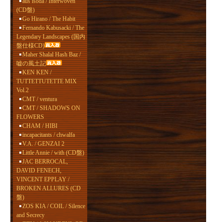
aus isoda / Interwoven
(CD盤)
Go Hirano / The Habit
Fernando Kabusacki / The
Legendary Landscapes (国内
盤仕様CD)
Maher Shalal Hash Baz /
嘘の風土記
KEN KEN /
TUTTETTUTETTE MIX
Vol.2
CMT / ventura
CMT / SHADOWS ON
FLOWERS
CHAM / HIBI
incapacitants / chwalfa
V.A. / GENZAI 2
Little Annie / with (CD盤)
JAC BERROCAL,
DAVID FENECH,
VINCENT EPPLAY /
BROKEN ALLURES (CD
盤)
ZOS KIA / COIL / Silence
and Secrecy