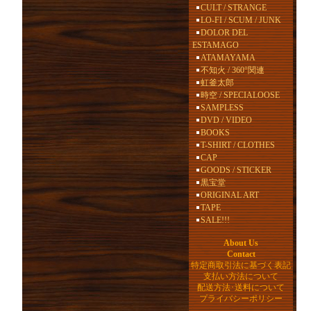
CULT / STRANGE
LO-FI / SCUM / JUNK
DOLOR DEL
ESTAMAGO
ATAMAYAMA
不知火 / 360°関連
虹釜太郎
時空 / SPECIALOOSE
SAMPLESS
DVD / VIDEO
BOOKS
T-SHIRT / CLOTHES
CAP
GOODS / STICKER
黒宝堂
ORIGINAL ART
TAPE
SALE!!!
About Us
Contact
特定商取引法に基づく表記
支払い方法について
配送方法･送料について
プライバシーポリシー