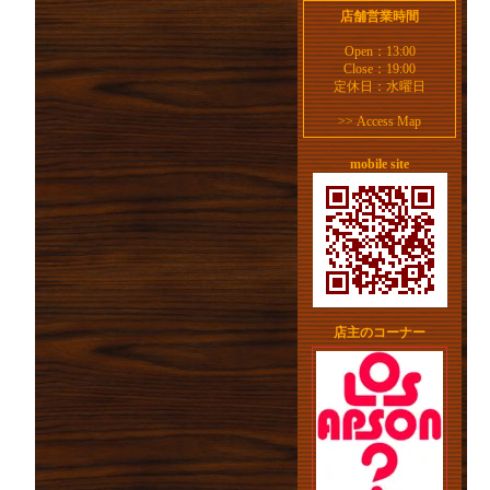
店舗営業時間
Open：13:00
Close：19:00
定休日：水曜日
>>
Access Map
mobile site
店主のコーナー