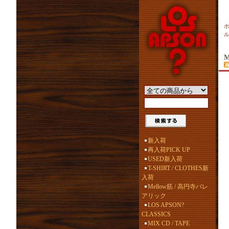
ル
M
新入荷
再入荷PICK UP
USED新入荷
T-SHIRT / CLOTHES新
入荷
Mellow筋 / 高円寺バレ
アリック
LOS APSON?
CLASSICS
MIX CD / TAPE