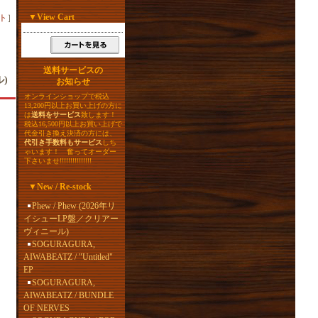
▼
View Cart
ト
］
送料サービスの
ル)
お知らせ
オンラインショップで税込
13,200円以上お買い上げの方に
は
送料をサービス
致します！
税込16,500円以上お買い上げで
代金引き換え決済の方には、
代引き手数料もサービス
しち
ゃいます！ 奮ってオーダー
下さいませ!!!!!!!!!!!!!!!
▼
New / Re-stock
Phew / Phew (2026年リ
イシューLP盤／クリアー
ヴィニール)
SOGURAGURA,
AIWABEATZ / "Untitled"
EP
SOGURAGURA,
AIWABEATZ / BUNDLE
OF NERVES