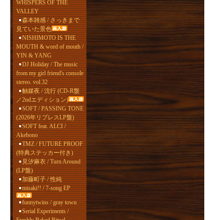
WHISPERS OF THE
VALLEY
森本雑感 / さっきまで
見ていた景色
NISHIMOTO IS THE
MOUTH & word of mouth /
YIN & YANG
DJ Holiday / The music
from my girl friend's console
stereo. vol.32
触媒夜 / 沈行 (CD-R盤
／2ndエディション)
SOFT / PASSING TONE
(2026年リプレスLP盤)
SOFT feat. ALCI /
Akebono
TMZ / FUTURE PROOF
(特典ステッカー付き)
見汐麻衣 / Turn Around
(LP盤)
加藤町子 / 性純
misaki!! / 7-song EP
funnytwins / gray town
Serial Experiments /