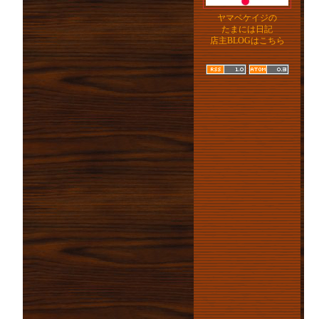
ヤマベケイジの
たまには日記
店主BLOGはこちら