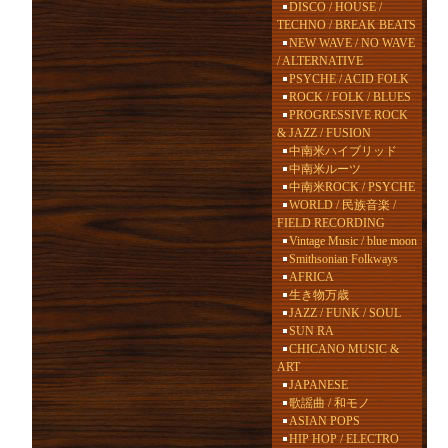
DISCO / HOUSE /
TECHNO / BREAK BEATS
NEW WAVE / NO WAVE
/ ALTERNATIVE
PSYCHE / ACID FOLK
ROCK / FOLK / BLUES
PROGRESSIVE ROCK
& JAZZ / FUSION
中南米ハイブリッド
中南米ルーツ
中南米ROCK / PSYCHE
WORLD / 民族音楽 /
FIELD RECORDING
Vintage Music / blue moon
Smithsonian Folkways
AFRICA
生き物万歳
JAZZ / FUNK / SOUL
SUN RA
CHICANO MUSIC &
ART
JAPANESE
歌謡曲 / 和モノ
ASIAN POPS
HIP HOP / ELECTRO