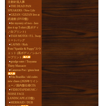
注射針混入豚
THE DEAD PAN
SPEAKERS / New Life
GEZAN / GEZAN live at
武道館 (DVD盤)
the mystery of two - hoo
doo it up T-shirt (黒ボディ
／白プリント)
TAIJI MOTOI / F.L. 3way
トートバッグ
LAFMS / Rick
Potts“Sparkle & Puppy”スウ
ェット (黒ボディ／シルバ
ープリント)
grudge eater / Tsuyama
Thirty Massacre
Cameron Poe / ginza heat
Fila Brazillia / old codes
new chaos (2026年リイシ
ュー／国内盤仕様CD)
VIDEOTAPEMUSIC /
NOISE FACE
LANDSCAPE (CD盤)
MERMAID / DUB