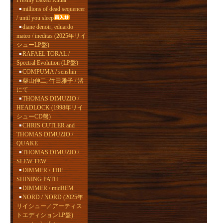
Freshly Baked Ritual
millions of dead sequencer
/ until you sleep
diane denoir, eduardo
mateo / ineditas (2025年リイ
シューLP盤)
RAFAEL TORAL /
Spectral Evolution (LP盤)
COMPUMA / senshin
柴山伸二, 竹田雅子 / 渚
にて
THOMAS DIMUZIO /
HEADLOCK (1998年リイ
シューCD盤)
CHRIS CUTLER and
THOMAS DIMUZIO /
QUAKE
THOMAS DIMUZIO /
SLEW TEW
DIMMER / THE
SHINING PATH
DIMMER / midREM
NORD / NORD (2025年
リイシュー／アーティス
トエディションLP盤)