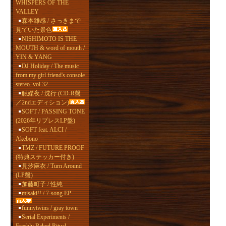
WHISPERS OF THE
VALLEY
森本雑感 / さっきまで
見ていた景色
NISHIMOTO IS THE
MOUTH & word of mouth /
YIN & YANG
DJ Holiday / The music
from my girl friend's console
stereo. vol.32
触媒夜 / 沈行 (CD-R盤
／2ndエディション)
SOFT / PASSING TONE
(2026年リプレスLP盤)
SOFT feat. ALCI /
Akebono
TMZ / FUTURE PROOF
(特典ステッカー付き)
見汐麻衣 / Turn Around
(LP盤)
加藤町子 / 性純
misaki!! / 7-song EP
funnytwins / gray town
Serial Experiments /