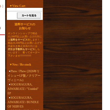
▼
View Cart
ト
］
送料サービスの
)
お知らせ
オンラインショップで税込
13,200円以上お買い上げの方に
は
送料をサービス
致します！
税込16,500円以上お買い上げで
代金引き換え決済の方には、
代引き手数料もサービス
しち
ゃいます！ 奮ってオーダー
下さいませ!!!!!!!!!!!!!!!
▼
New / Re-stock
Phew / Phew (2026年リ
イシューLP盤／クリアー
ヴィニール)
SOGURAGURA,
AIWABEATZ / "Untitled"
EP
SOGURAGURA,
AIWABEATZ / BUNDLE
OF NERVES