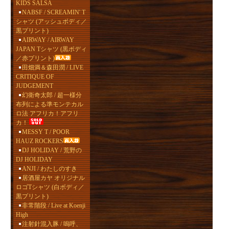
KIDS SALSA
NABSF / SCREAMIN' T
シャツ (アッシュボディ／
黒プリント)
AIRWAY / AIRWAY
JAPAN Tシャツ (黒ボディ
／赤プリント)
田畑満＆森田潤 / LIVE
CRITIQUE OF
JUDGEMENT
幻衛奇太郎 / 超一様分
布列による準モンテカル
ロ法 アフリカ！アフリ
カ！
MESSY T / POOR
HAUZ ROCKERS
DJ HOLIDAY / 荒野の
DJ HOLIDAY
ANJI / わたしのすき
居酒屋カヤ オリジナル
ロゴTシャツ (白ボディ／
黒プリント)
非常階段 / Live at Koenji
High
注射針混入豚 / 嗚呼、