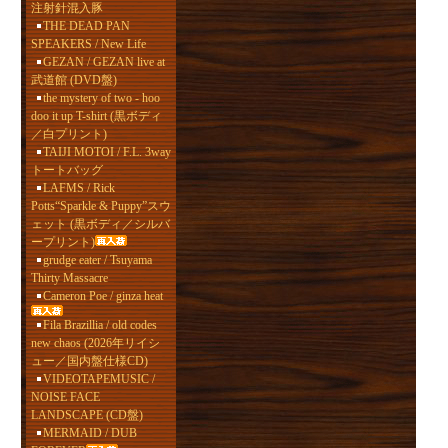
注射針混入豚
THE DEAD PAN
SPEAKERS / New Life
GEZAN / GEZAN live at
武道館 (DVD盤)
the mystery of two - hoo
doo it up T-shirt (黒ボディ
／白プリント)
TAIJI MOTOI / F.L. 3way
トートバッグ
LAFMS / Rick
Potts“Sparkle & Puppy”スウ
ェット (黒ボディ／シルバ
ープリント)
grudge eater / Tsuyama
Thirty Massacre
Cameron Poe / ginza heat
Fila Brazillia / old codes
new chaos (2026年リイシ
ュー／国内盤仕様CD)
VIDEOTAPEMUSIC /
NOISE FACE
LANDSCAPE (CD盤)
MERMAID / DUB