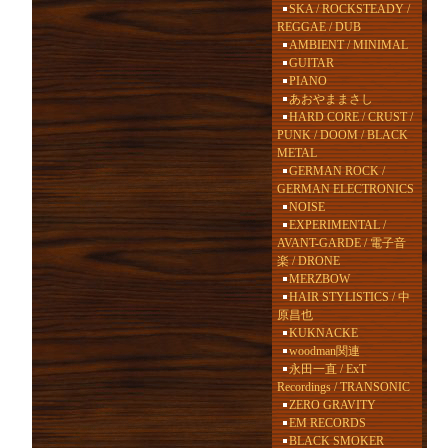
SKA / ROCKSTEADY /
REGGAE / DUB
AMBIENT / MINIMAL
GUITAR
PIANO
あおやままさし
HARD CORE / CRUST /
PUNK / DOOM / BLACK
METAL
GERMAN ROCK /
GERMAN ELECTRONICS
NOISE
EXPERIMENTAL /
AVANT-GARDE / 電子音
楽 / DRONE
MERZBOW
HAIR STYLISTICS / 中
原昌也
KUKNACKE
woodman関連
永田一直 / ExT
Recordings / TRANSONIC
ZERO GRAVITY
EM RECORDS
BLACK SMOKER