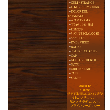
CULT / STRANGE
LO-FI / SCUM / JUNK
DOLOR DEL
ESTAMAGO
ATAMAYAMA
不知火 / 360°関連
虹釜太郎
時空 / SPECIALOOSE
SAMPLESS
DVD / VIDEO
BOOKS
T-SHIRT / CLOTHES
CAP
GOODS / STICKER
黒宝堂
ORIGINAL ART
TAPE
SALE!!!
About Us
Contact
特定商取引法に基づく表記
支払い方法について
配送方法･送料について
プライバシーポリシー