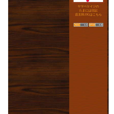
ヤマベケイジの
たまには日記
店主BLOGはこちら