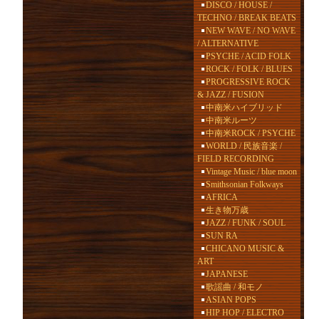
DISCO / HOUSE /
TECHNO / BREAK BEATS
NEW WAVE / NO WAVE
/ ALTERNATIVE
PSYCHE / ACID FOLK
ROCK / FOLK / BLUES
PROGRESSIVE ROCK
& JAZZ / FUSION
中南米ハイブリッド
中南米ルーツ
中南米ROCK / PSYCHE
WORLD / 民族音楽 /
FIELD RECORDING
Vintage Music / blue moon
Smithsonian Folkways
AFRICA
生き物万歳
JAZZ / FUNK / SOUL
SUN RA
CHICANO MUSIC &
ART
JAPANESE
歌謡曲 / 和モノ
ASIAN POPS
HIP HOP / ELECTRO