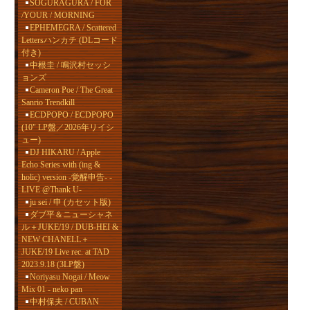
SOGURAGURA / FOR
/YOUR / MORNING
EPHEMEGRA / Scattered
Lettersハンカチ (DLコード
付き)
中根圭 / 鳴沢村セッシ
ョンズ
Cameron Poe / The Great
Sanrio Trendkill
ECDPOPO / ECDPOPO
(10" LP盤／2026年リイシ
ュー)
DJ HIKARU / Apple
Echo Series with (ing &
holic) version -覚醒申告- -
LIVE @Thank U-
ju sei / 申 (カセット版)
ダブ平＆ニューシャネ
ル＋JUKE/19 / DUB-HEI &
NEW CHANELL＋
JUKE/19 Live rec. at TAD
2023.9.18 (3LP盤)
Noriyasu Nogai / Meow
Mix 01 - neko pan
中村保夫 / CUBAN