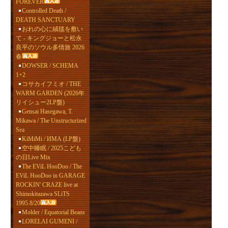
FOREVER
Controlled Death /
DEATH SANCTUARY
おれの心に絨毯を敷い
て - キングジョーと松永
良平のソウル多情旅 2026
春
DOWSER / SCHEMA
1+2
コサカイフミオ / THE
WARM GARDEN (2026年
リイシュー2LP盤)
Gensai Hasegawa, T.
Mikawa / The Unstructurized
Sea
KiMiMi / ИМА (LP盤)
空中睡眠 / 2025こども
の日Live Mix
The EViL HooDoo / The
EViL HooDoo in GARAGE
ROCKIN' CRAZE live at
Shimokitazawa SLiTS
1995.8/20
Molder / Equatorial Beans
LORELAI GUMENI /