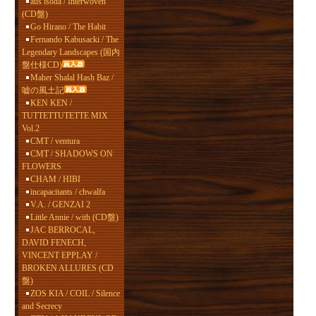
aus isoda / Interwoven
(CD盤)
Go Hirano / The Habit
Fernando Kabusacki / The
Legendary Landscapes (国内
盤仕様CD)
Maher Shalal Hash Baz /
嘘の風土記
KEN KEN /
TUTTETTUTETTE MIX
Vol.2
CMT / ventura
CMT / SHADOWS ON
FLOWERS
CHAM / HIBI
incapacitants / chwalfa
V.A. / GENZAI 2
Little Annie / with (CD盤)
JAC BERROCAL,
DAVID FENECH,
VINCENT EPPLAY /
BROKEN ALLURES (CD
盤)
ZOS KIA / COIL / Silence
and Secrecy