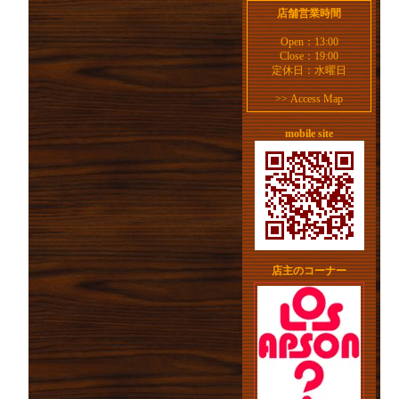
店舗営業時間
Open：13:00
Close：19:00
定休日：水曜日
>>
Access Map
mobile site
店主のコーナー