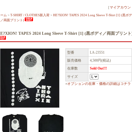
［
マイアカウン
ホーム
>
T-SHIRT / CLOTHES新入荷
>
HE?XION! TAPES 2024 Long Sleeve T-Shirt [1] (黒ボデ
ィ／両面プリント)
E?XION! TAPES 2024 Long Sleeve T-Shirt [1] (黒ボディ／両面プリント
型番
LA-23551
販売価格
4,500円(税込)
在庫数
Sold Out!!!
サイズ
»
オプションの在庫・価格の詳細はコチラ