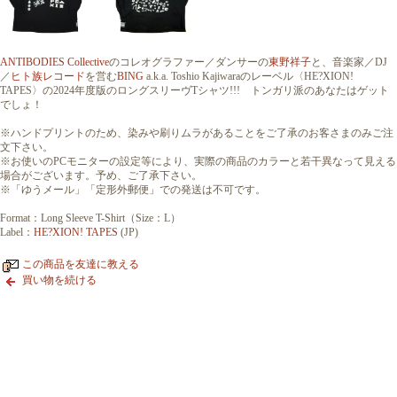
ANTIBODIES Collective
のコレオグラファー／ダンサーの
東野祥子
と、音楽家／DJ
／
ヒト族レコード
を営む
BING
a.k.a. Toshio Kajiwaraのレーベル〈HE?XION!
TAPES〉の2024年度版のロングスリーヴTシャツ!!! トンガリ派のあなたはゲット
でしょ！
※ハンドプリントのため、染みや刷りムラがあることをご了承のお客さまのみご注
文下さい。
※お使いのPCモニターの設定等により、実際の商品のカラーと若干異なって見える
場合がございます。予め、ご了承下さい。
※「ゆうメール」「定形外郵便」での発送は不可です。
Format：Long Sleeve T-Shirt（Size：L）
Label：
HE?XION! TAPES
(JP)
この商品を友達に教える
買い物を続ける