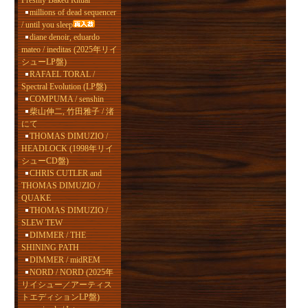
Freshly Baked Ritual
millions of dead sequencer
/ until you sleep
diane denoir, eduardo
mateo / ineditas (2025年リイ
シューLP盤)
RAFAEL TORAL /
Spectral Evolution (LP盤)
COMPUMA / senshin
柴山伸二, 竹田雅子 / 渚
にて
THOMAS DIMUZIO /
HEADLOCK (1998年リイ
シューCD盤)
CHRIS CUTLER and
THOMAS DIMUZIO /
QUAKE
THOMAS DIMUZIO /
SLEW TEW
DIMMER / THE
SHINING PATH
DIMMER / midREM
NORD / NORD (2025年
リイシュー／アーティス
トエディションLP盤)