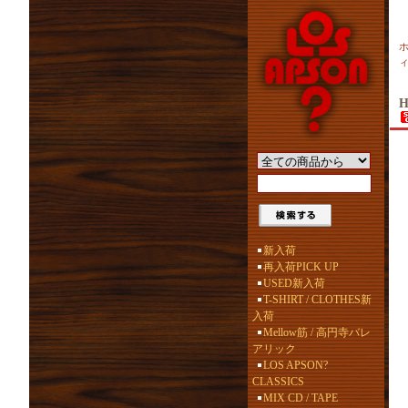
H
新入荷
再入荷PICK UP
USED新入荷
T-SHIRT / CLOTHES新
入荷
Mellow筋 / 高円寺バレ
アリック
LOS APSON?
CLASSICS
MIX CD / TAPE