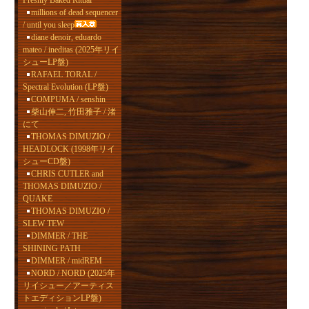
Freshly Baked Ritual
millions of dead sequencer
/ until you sleep
diane denoir, eduardo
mateo / ineditas (2025年リイ
シューLP盤)
RAFAEL TORAL /
Spectral Evolution (LP盤)
COMPUMA / senshin
柴山伸二, 竹田雅子 / 渚
にて
THOMAS DIMUZIO /
HEADLOCK (1998年リイ
シューCD盤)
CHRIS CUTLER and
THOMAS DIMUZIO /
QUAKE
THOMAS DIMUZIO /
SLEW TEW
DIMMER / THE
SHINING PATH
DIMMER / midREM
NORD / NORD (2025年
リイシュー／アーティス
トエディションLP盤)