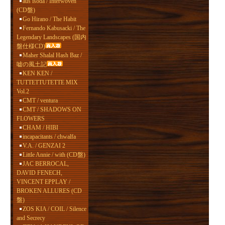
aus isoda / Interwoven
(CD盤)
Go Hirano / The Habit
Fernando Kabusacki / The
Legendary Landscapes (国内
盤仕様CD)
Maher Shalal Hash Baz /
嘘の風土記
KEN KEN /
TUTTETTUTETTE MIX
Vol.2
CMT / ventura
CMT / SHADOWS ON
FLOWERS
CHAM / HIBI
incapacitants / chwalfa
V.A. / GENZAI 2
Little Annie / with (CD盤)
JAC BERROCAL,
DAVID FENECH,
VINCENT EPPLAY /
BROKEN ALLURES (CD
盤)
ZOS KIA / COIL / Silence
and Secrecy