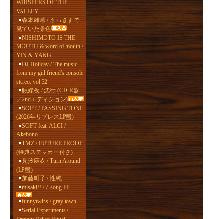
WHISPERS OF THE
VALLEY
森本雑感 / さっきまで
見ていた景色
NISHIMOTO IS THE
MOUTH & word of mouth /
YIN & YANG
DJ Holiday / The music
from my girl friend's console
stereo. vol.32
触媒夜 / 沈行 (CD-R盤
／2ndエディション)
SOFT / PASSING TONE
(2026年リプレスLP盤)
SOFT feat. ALCI /
Akebono
TMZ / FUTURE PROOF
(特典ステッカー付き)
見汐麻衣 / Turn Around
(LP盤)
加藤町子 / 性純
misaki!! / 7-song EP
funnytwins / gray town
Serial Experiments /