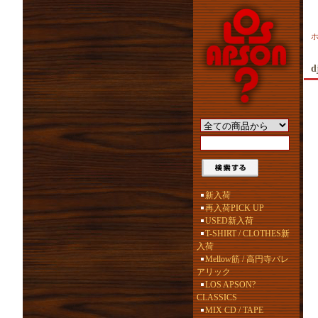
d
新入荷
再入荷PICK UP
USED新入荷
T-SHIRT / CLOTHES新
入荷
Mellow筋 / 高円寺バレ
アリック
LOS APSON?
CLASSICS
MIX CD / TAPE