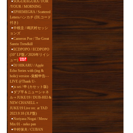
SOGURAGURA / FOR
/YOUR / MORNING
EPHEMEGRA / Scattered
Lettersハンカチ (DLコード
付き)
中根圭 / 鳴沢村セッシ
ョンズ
Cameron Poe / The Great
Sanrio Trendkill
ECDPOPO / ECDPOPO
(10" LP盤／2026年リイシ
ュー)
DJ HIKARU / Apple
Echo Series with (ing &
holic) version -覚醒申告- -
LIVE @Thank U-
ju sei / 申 (カセット版)
ダブ平＆ニューシャネ
ル＋JUKE/19 / DUB-HEI &
NEW CHANELL＋
JUKE/19 Live rec. at TAD
2023.9.18 (3LP盤)
Noriyasu Nogai / Meow
Mix 01 - neko pan
中村保夫 / CUBAN