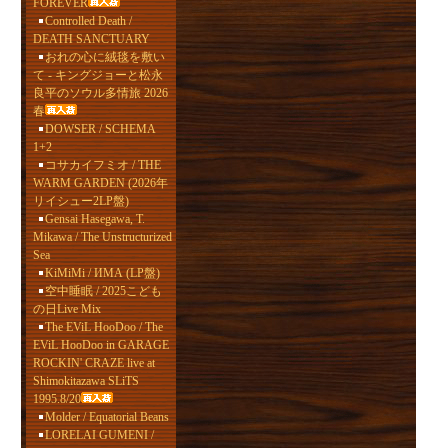
FOREVER
Controlled Death /
DEATH SANCTUARY
おれの心に絨毯を敷い
て - キングジョーと松永
良平のソウル多情旅 2026
春
DOWSER / SCHEMA
1+2
コサカイフミオ / THE
WARM GARDEN (2026年
リイシュー2LP盤)
Gensai Hasegawa, T.
Mikawa / The Unstructurized
Sea
KiMiMi / ИМА (LP盤)
空中睡眠 / 2025こども
の日Live Mix
The EViL HooDoo / The
EViL HooDoo in GARAGE
ROCKIN' CRAZE live at
Shimokitazawa SLiTS
1995.8/20
Molder / Equatorial Beans
LORELAI GUMENI /