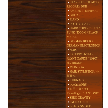
SKA / ROCKSTEADY /
REGGAE / DUB
AMBIENT / MINIMAL
GUITAR
PIANO
あおやままさし
HARD CORE / CRUST /
PUNK / DOOM / BLACK
METAL
GERMAN ROCK /
GERMAN ELECTRONICS
NOISE
EXPERIMENTAL /
AVANT-GARDE / 電子音
楽 / DRONE
MERZBOW
HAIR STYLISTICS / 中
原昌也
KUKNACKE
woodman関連
永田一直 / ExT
Recordings / TRANSONIC
ZERO GRAVITY
EM RECORDS
BLACK SMOKER