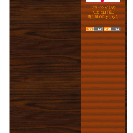
ヤマベケイジの
たまには日記
店主BLOGはこちら