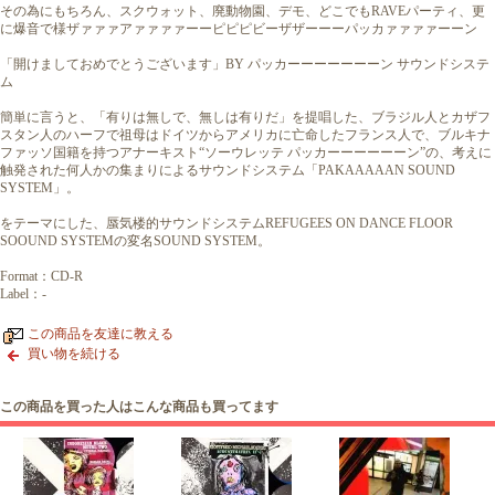
その為にもちろん、スクウォット、廃動物園、デモ、どこでもRAVEパーティ、更
に爆音で様ザァァァアァァァァーーピピピビーザザーーーパッカァァァァーーン
「開けましておめでとうございます」BY パッカーーーーーーーン サウンドシステ
ム
簡単に言うと、「有りは無しで、無しは有りだ」を提唱した、ブラジル人とカザフ
スタン人のハーフで祖母はドイツからアメリカに亡命したフランス人で、ブルキナ
ファッソ国籍を持つアナーキスト“ソーウレッテ パッカーーーーーーン”の、考えに
触発された何人かの集まりによるサウンドシステム「PAKAAAAAN SOUND
SYSTEM」。
をテーマにした、蜃気楼的サウンドシステムREFUGEES ON DANCE FLOOR
SOOUND SYSTEMの変名SOUND SYSTEM。
Format：CD-R
Label：-
この商品を友達に教える
買い物を続ける
この商品を買った人はこんな商品も買ってます