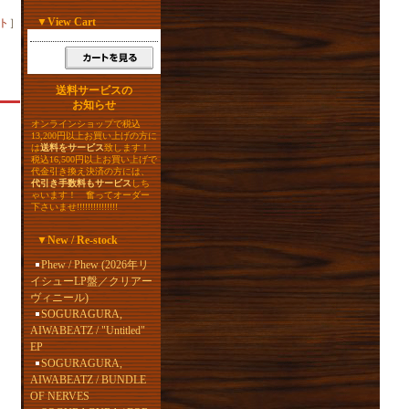
▼
View Cart
ト
］
送料サービスの
お知らせ
オンラインショップで税込
13,200円以上お買い上げの方に
は
送料をサービス
致します！
税込16,500円以上お買い上げで
代金引き換え決済の方には、
代引き手数料もサービス
しち
ゃいます！ 奮ってオーダー
下さいませ!!!!!!!!!!!!!!!
▼
New / Re-stock
Phew / Phew (2026年リ
イシューLP盤／クリアー
ヴィニール)
SOGURAGURA,
AIWABEATZ / "Untitled"
EP
SOGURAGURA,
AIWABEATZ / BUNDLE
OF NERVES