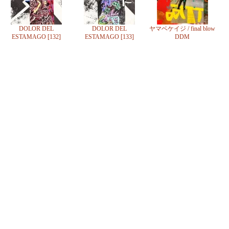
DOLOR DEL
DOLOR DEL
ヤマベケイジ / final blow
ESTAMAGO [132]
ESTAMAGO [133]
DDM