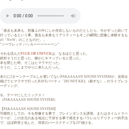
「過去も未来も、想像上の中にしか存在しないものだとしたら、今がずっと続いて
行っているという事。過去も未来もリアリティーも今この瞬間に想像し体験するも
の「N∞W」のことなのだ。」
“ソーウレッテ パッカーーーーーーン”
それを読んだ
FUCK OR UNFUCK
は、なるほどと思った。
絶対そうだと思った、確かにキマっていると思った。
本を閉じた時、そこはヒマラヤだった。
そうだ、ここまでやりに来たんだった。
未だに2ターンテーブルしか置いてないPAKAAAAAN SOUND SYSTEMが、反戦を
掲げてヒマラヤで行ったRAVEパーティ「DO NOT KILL（殺すな）」のライブレコ
ーディング。
を、テーマにしたミックス！
（PAKAAAAAN SOUND SYSTEM）
【PAKAAAAAN SOUND SYSTEM】
可能性としての、今を想像する事で、ブレインダンスを誘発、またはタイムトラベ
ラーが、この次元のある地点に干渉する事で発生するパラレルリアリティー的手法
で、ほぼ終世と化した、現世のパースクティブを23°傾ける。