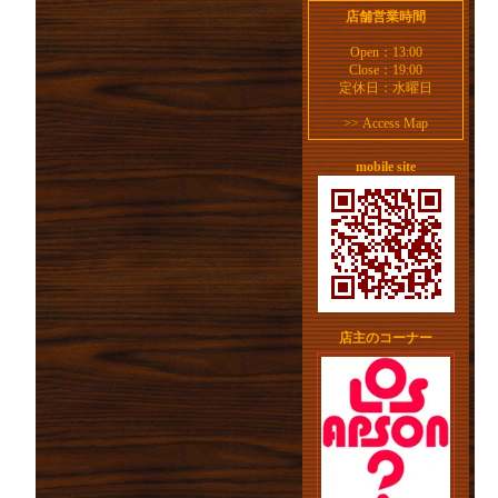
店舗営業時間
Open：13:00
Close：19:00
定休日：水曜日
>>
Access Map
mobile site
店主のコーナー