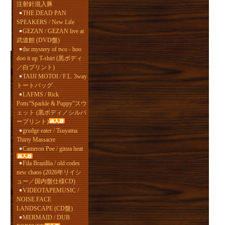
注射針混入豚
THE DEAD PAN
SPEAKERS / New Life
GEZAN / GEZAN live at
武道館 (DVD盤)
the mystery of two - hoo
doo it up T-shirt (黒ボディ
／白プリント)
TAIJI MOTOI / F.L. 3way
トートバッグ
LAFMS / Rick
Potts“Sparkle & Puppy”スウ
ェット (黒ボディ／シルバ
ープリント)
grudge eater / Tsuyama
Thirty Massacre
Cameron Poe / ginza heat
Fila Brazillia / old codes
new chaos (2026年リイシ
ュー／国内盤仕様CD)
VIDEOTAPEMUSIC /
NOISE FACE
LANDSCAPE (CD盤)
MERMAID / DUB