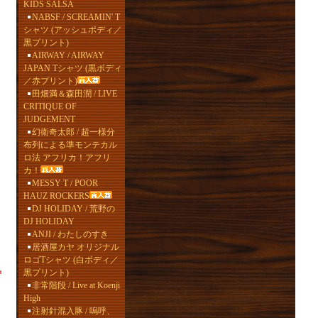
KIDS SALSA
NABSF / SCREAMIN' T
シャツ (アッシュボディ／
黒プリント)
AIRWAY / AIRWAY
JAPAN Tシャツ (黒ボディ
／赤プリント)
田畑満＆森田潤 / LIVE
CRITIQUE OF
JUDGEMENT
幻衛奇太郎 / 超一様分
布列による準モンテカル
ロ法 アフリカ！アフリ
カ！
MESSY T / POOR
HAUZ ROCKERS
DJ HOLIDAY / 荒野の
DJ HOLIDAY
ANJI / わたしのすき
居酒屋カヤ オリジナル
ロゴTシャツ (白ボディ／
黒プリント)
非常階段 / Live at Koenji
High
注射針混入豚 / 嗚呼、