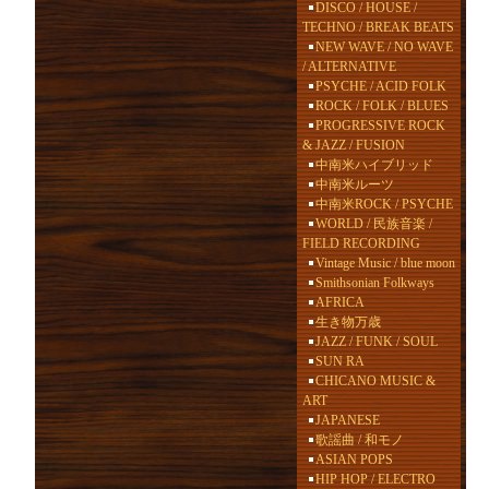
DISCO / HOUSE /
TECHNO / BREAK BEATS
NEW WAVE / NO WAVE
/ ALTERNATIVE
PSYCHE / ACID FOLK
ROCK / FOLK / BLUES
PROGRESSIVE ROCK
& JAZZ / FUSION
中南米ハイブリッド
中南米ルーツ
中南米ROCK / PSYCHE
WORLD / 民族音楽 /
FIELD RECORDING
Vintage Music / blue moon
Smithsonian Folkways
AFRICA
生き物万歳
JAZZ / FUNK / SOUL
SUN RA
CHICANO MUSIC &
ART
JAPANESE
歌謡曲 / 和モノ
ASIAN POPS
HIP HOP / ELECTRO