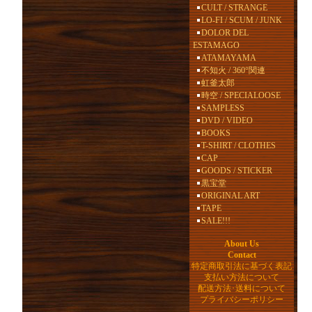
CULT / STRANGE
LO-FI / SCUM / JUNK
DOLOR DEL
ESTAMAGO
ATAMAYAMA
不知火 / 360°関連
虹釜太郎
時空 / SPECIALOOSE
SAMPLESS
DVD / VIDEO
BOOKS
T-SHIRT / CLOTHES
CAP
GOODS / STICKER
黒宝堂
ORIGINAL ART
TAPE
SALE!!!
About Us
Contact
特定商取引法に基づく表記
支払い方法について
配送方法･送料について
プライバシーポリシー