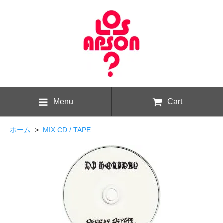
Menu
Cart
ホーム
>
MIX CD / TAPE