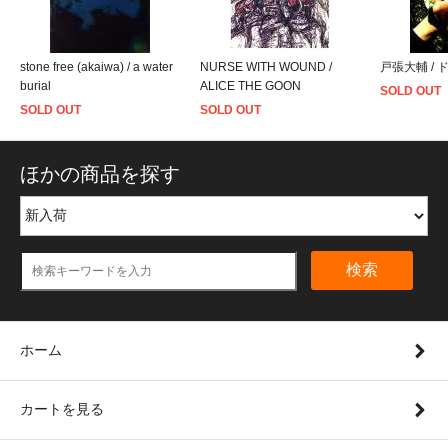
stone free (akaiwa) / a water
NURSE WITH WOUND /
戸張大輔 / 
burial
ALICE THE GOON
SOLD OUT
SOLD OUT
SOLD OUT
ほかの商品を探す
検索
ホーム
カートを見る