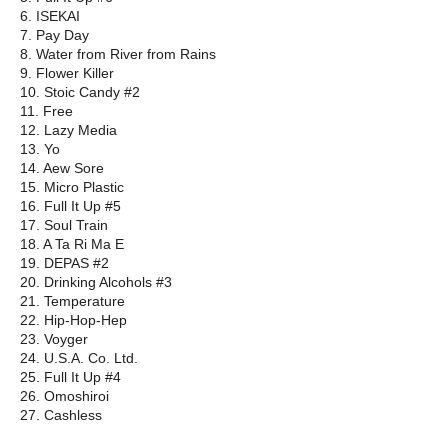
6. ISEKAI
7. Pay Day
8. Water from River from Rains
9. Flower Killer
10. Stoic Candy #2
11. Free
12. Lazy Media
13. Yo
14. Aew Sore
15. Micro Plastic
16. Full It Up #5
17. Soul Train
18. A Ta Ri Ma E
19. DEPAS #2
20. Drinking Alcohols #3
21. Temperature
22. Hip-Hop-Hep
23. Voyger
24. U.S.A. Co. Ltd.
25. Full It Up #4
26. Omoshiroi
27. Cashless