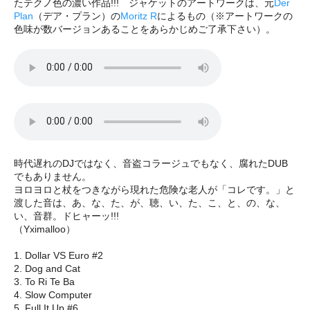
たテクノ色の濃い作品!!! ジャケットのアートワークは、元
Der
Plan
（デア・プラン）の
Moritz R
によるもの（※アートワークの
色味が数バージョンあることをあらかじめご了承下さい）。
時代遅れのDJではなく、音盗コラージュでもなく、腐れたDUB
でもありません。
ヨロヨロと杖をつきながら現れた危険な老人が「コレです。」と
渡した音は、あ、な、た、が、聴、い、た、こ、と、の、な、
い、音群。ドヒャーッ!!!
（Yximalloo）
1. Dollar VS Euro #2
2. Dog and Cat
3. To Ri Te Ba
4. Slow Computer
5. Full It Up #6