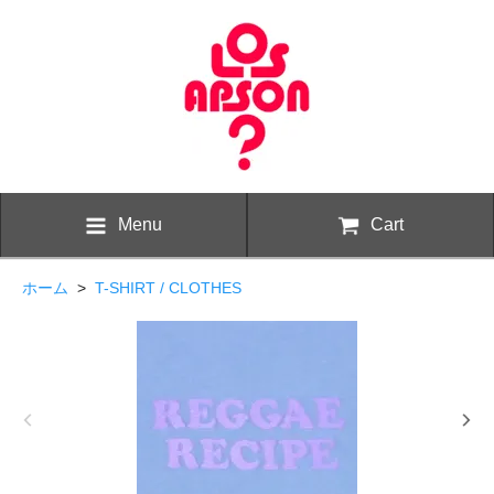
Menu
Cart
ホーム
>
T-SHIRT / CLOTHES